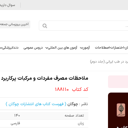
سوال دارید
آخرین بروزرسانی جمعه 1405/05/16
ان-اختصارات-اصطلاحات
آزمون
آزمون های بین المللی
دروس عمومی
دندانپزشکی
د در طب ایرانی (جلد دوم)
ملاحظات مصرف مفردات و مرکبات پرکاربرد د
کد کتاب
188110
ناشر :
چوگان
( فهرست کتاب های انتشارات چوگان )
تعداد صفحه
140
زبان
فارسی