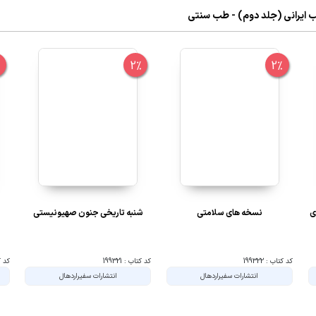
طب ایرانی (جلد دوم) - طب سنتی
%
2%
2%
 میلادی
نسخه های سلامتی
شنبه تاریخی جنون صهیونیستی
کد کتاب : 199322
کد کتاب : 199321
کد کتا
انتشارات سفیراردهال
انتشارات سفیراردهال