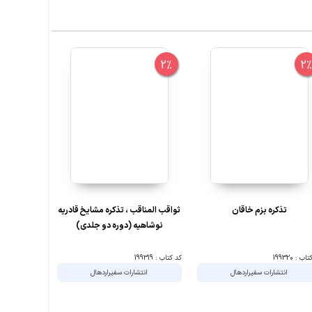
10%
2%
2
تذکره بزم خاقان
ثواقب المناقب ، تذکره مشایخ قادریه
گیاهان دارو
نوشاهیه (دوره دو جلدی)
ب : 199320
کد کتاب : 199319
کد کتاب : 194739
انتشارات سفیراردهال
انتشارات سفیراردهال
ان