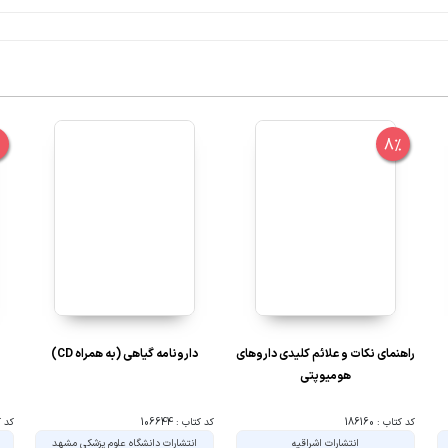
%
8%
راهنمای نکات و علائم کلیدی داروهای
دارونامه گیاهی (به همراه CD)
هومیوپتی
کد کتاب : 186160
کد کتاب : 106644
کد کتا
انتشارات اشراقیه
انتشارات دانشگاه علوم پزشکی مشهد