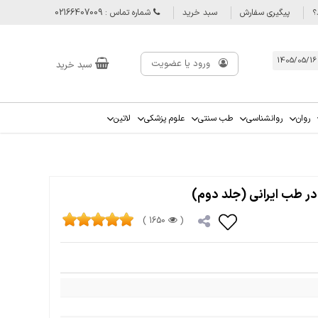
؟
پیگیری سفارش
سبد خرید
شماره تماس : 02166407009
ورود یا عضویت
سبد خرید
روان
روانشناسی
طب سنتی
علوم پزشکی
لاتین
ر طب ایرانی (جلد دوم)
1650 )
(