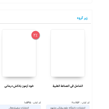
زیر گروه
2%
الشامل فی الصناعة الطیبة
خود آزموز بادکش درمانی
کد کتاب : 200756
کد کتاب : 105415
انتشارات دانشگاه علوم پزشکی مشهد
انتشارات سفیراردهال