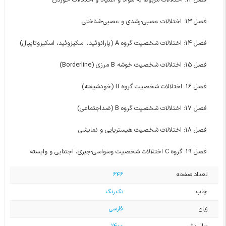
فصل 13: اختلالات عصبی-رشدی و عصبی-شناختی
فصل 14: اختلالات شخصیت گروه A (پارانوئید، اسکیزوئید، اسکیزوتایپال)
فصل 15: اختلالات شخصیت خوشه B مرزی (Borderline)
فصل 16: اختلالات شخصیت گروه B (خودشیفته)
فصل 17: اختلالات شخصیت گروه B (ضداجتماعی)
فصل 18: اختلالات شخصیت هیستریایی و نمایشی
فصل 19: گروه C اختلالات شخصیت وسواسی-جبری، اجتنابی و وابسته
تعداد صفحه
646
چاپ
تک رنگ
زبان
فارسی
سال نشر
1400