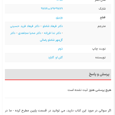
شابک
9786007939789
قطع
وزیری
مترجم
دکتر فرهاد شاملو
-
دکتر فرهاد فرید حسینی
-
دکتر ندا فرزانه
-
دکتر محیا مجاهدی
-
دکتر
گل‌مهر شاملو رضائی
نوبت چاپ
ذوم
نویسنده
گلن او. گابارد
پرسش و پاسخ
هیچ پرسشی هنوز ثبت نشده است
اگر سوالی در مورد این کتاب دارید، می توانید در قسمت پایین مطرح کرده - ما در