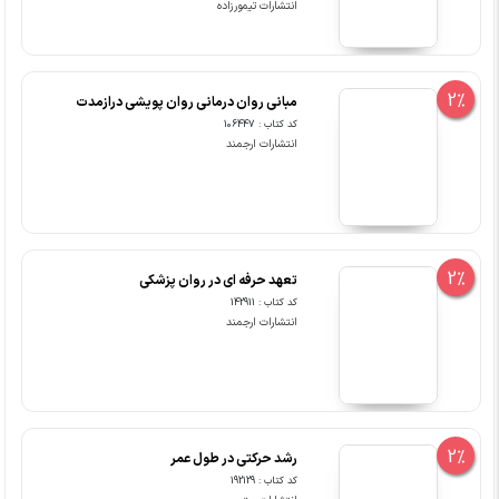
انتشارات تیمورزاده
2%
مبانی روان درمانی روان پویشی درازمدت
کد کتاب : 106447
انتشارات ارجمند
2%
تعهد حرفه ای در روان پزشکی
کد کتاب : 142911
انتشارات ارجمند
2%
رشد حرکتی در طول عمر
کد کتاب : 192129