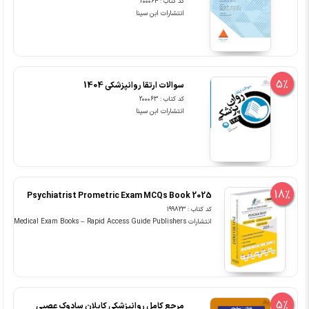
کد کتاب : 200064
انتشارات ابن سینا
5%
سوالات ارتقا روانپزشکی 1404
کد کتاب : 200063
انتشارات ابن سینا
18%
Psychiatrist Prometric Exam MCQs Book 2025
کد کتاب : 199823
انتشارات Medical Exam Books – Rapid Access Guide Publishers
5%
مرجع کامل روانپزشکی کاپلان سادوک عصبی