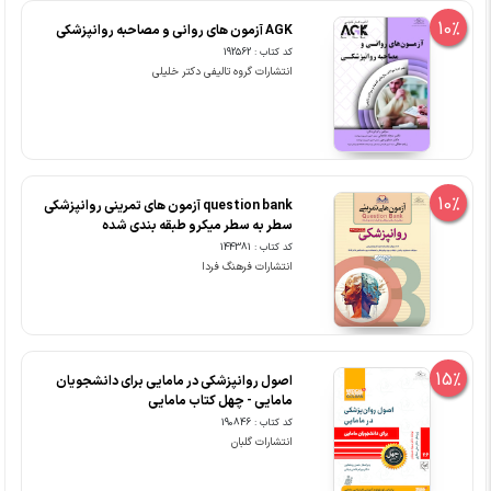
10%
AGK آزمون های روانی و مصاحبه روانپزشکی
کد کتاب : 192562
انتشارات گروه تالیفی دکتر خلیلی
10%
question bank آزمون های تمرینی روانپزشکی
سطر به سطر میکرو طبقه بندی شده
کد کتاب : 144381
انتشارات فرهنگ فردا
15%
اصول روانپزشکی در مامایی برای دانشجویان
مامایی - چهل کتاب مامایی
کد کتاب : 190846
انتشارات گلبان