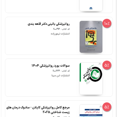
10%
روانپزشکی بالینی دکتر قلعه بندی
کد کتاب : 200294
انتشارات تیمورزاده
5%
سوالات بورد روانپزشکی 1404
کد کتاب : 200234
انتشارات ابن سینا
5%
مرجع کامل روانپزشکی کاپلان - سادوک درمان های
زیست شناختی 2025