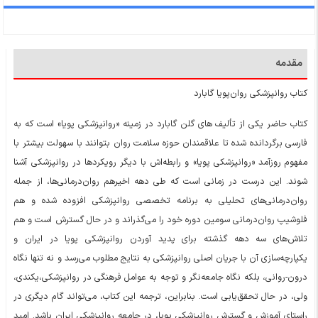
مقدمه
کتاب روانپزشکی روان‌پویا گابارد
کتاب حاضر یکی از تألیف های گلن گابارد در زمینه «روانپزشکی پویا» است که به
فارسی برگردانده شده تا علاقمندان حوزه سلامت روان بتوانند با سهولت بیشتر با
مفهوم روزآمد «روانپزشکی پویا» و رابطه‌اش با دیگر رویکردها در روانپزشکی آشنا
شوند. این درست در زمانی است که طی دهه اخیرهم روان‌درمانی‌ها، از جمله
روان‌درمانی‌های تحلیلی به برنامه تخصصی روانپزشکی افزوده شده و هم
فلوشیپ روان‌درمانی‌ سومین دوره خود را می‌گذراند و در حال گسترش است و هم
تلاش‌های سه دهه گذشته برای پدید آوردن روانپزشکی پویا در ایران و
یکپارچه‌سازی آن با جریان اصلی روانپزشکی به نتایج مطلوب می‌رسد و نه تنها نگاه
درون-روانی، بلکه نگاه جامعه‌نگر و توجه به عوامل فرهنگی در روانپزشکی،یکندی،
ولی، در حال تحقق‌یابی است. بنابراین، ترجمه این کتاب، می‌تواند گام دیگری در
راستای آموزش و گسترش روانپزشکی پویا، در جامعه روانپزشکی ایران باشد. امید