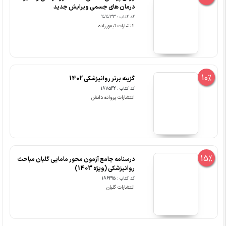
درمان های جسمی ویرایش جدید
کد کتاب : 202033
انتشارات تیمورزاده
10%
گزینه برتر روانپزشکی 1402
کد کتاب : 187542
انتشارات پروانه دانش
15%
درسنامه جامع آزمون محور مامایی گلبان مباحث
روانپزشکی (ویژه 1403)
کد کتاب : 186295
انتشارات گلبان