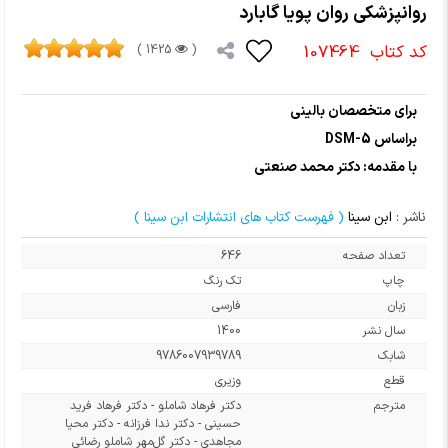
روانپزشکی روان پویا گابارد
کد کتاب
107464
1425 )
(
برای متخصصان بالینی
براساس DSM-5
با مقدمه: دکتر محمد صنعتی
ناشر :
ابن سینا
( فهرست کتاب های انتشارات ابن سینا )
تعداد صفحه
646
چاپ
تک رنگ
زبان
فارسی
سال نشر
1400
شابک
9786007939789
قطع
وزیری
مترجم
دکتر فرهاد شاملو - دکتر فرهاد فرید
حسینی - دکتر ندا فرزانه - دکتر محیا
مجاهدی - دکتر گل‌مهر شاملو رضائی