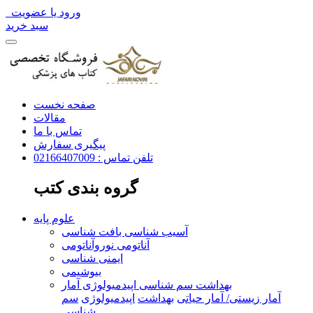
ورود یا عضویت
سبد خرید
صفحه نخست
مقالات
تماس با ما
پیگیری سفارش
تلفن تماس : 02166407009
گروه بندی کتب
علوم پایه
آسیب شناسی بافت شناسی
آناتومی نوروآناتومی
ایمنی شناسی
بیوشیمی
بهداشت سم شناسی اپیدمیولوژی آمار
آمار زیستی/ آمار حیاتی
بهداشت
اپیدمیولوژی
سم
شناسی