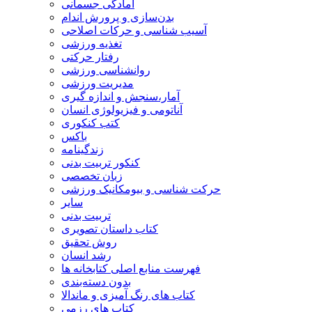
آمادگی جسمانی
بدن‌سازی و پرورش اندام
آسیب شناسی و حرکات اصلاحی
تغذیه ورزشی
رفتار حرکتی
روانشناسی ورزشی
مدیریت ورزشی
آمار،سنجش و اندازه گیری
آناتومی و فیزیولوژی انسان
کتب کنکوری
باکس
زندگینامه
کنکور تربیت بدنی
زبان تخصصی
حرکت شناسی و بیومکانیک ورزشی
سایر
تربیت بدنی
کتاب داستان تصویری
روش تحقیق
رشد انسان
فهرست منابع اصلی کتابخانه ها
بدون دسته‌بندی
کتاب های رنگ آمیزی و ماندالا
کتاب های رزمی