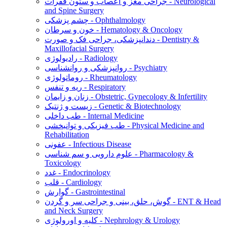
جراحی مغز و اعصاب و ستون فقرات - Neurological
and Spine Surgery
چشم پزشکی - Ophthalmology
خون و سرطان - Hematology & Oncology
دندانپزشکی، جراحی فک و صورت - Dentistry &
Maxillofacial Surgery
رادیولوژی - Radiology
روانپزشکی و روانشناسی - Psychiatry
روماتولوژی - Rheumatology
ریه و تنفس - Respiratory
زنان و زایمان - Obstetric, Gynecology & Infertility
زیست و ژنتیک - Genetic & Biotechnology
طب داخلی - Internal Medicine
طب فیزیکی و توانبخشی - Physical Medicine and
Rehabilitation
عفونی - Infectious Disease
علوم دارویی و سم شناسی - Pharmacology &
Toxicology
غدد - Endocrinology
قلب - Cardiology
گوارش - Gastrointestinal
گوش، حلق، بینی و جراحی سر و گردن - ENT & Head
and Neck Surgery
کلیه و اورولوژی - Nephrology & Urology