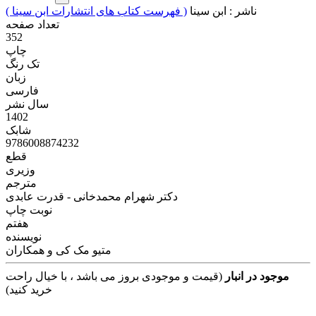
ناشر :
ابن سینا
( فهرست کتاب های انتشارات ابن سینا )
تعداد صفحه
352
چاپ
تک رنگ
زبان
فارسی
سال نشر
1402
شابک
9786008874232
قطع
وزیری
مترجم
دکتر شهرام محمدخانی - قدرت عابدی
نوبت چاپ
هفتم
نویسنده
متیو مک کی و همکاران
موجود در انبار
(قیمت و موجودی بروز می باشد ، با خیال راحت
خرید کنید)