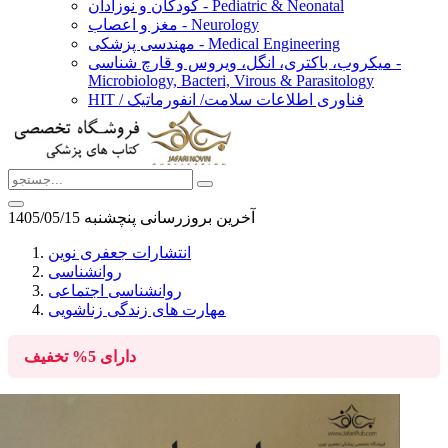
کودکان و نوزادان - Pediatric & Neonatal
مغز و اعصاب - Neurology
مهندسی پزشکی - Medical Engineering
میکروب، باکتری، انگل، ویروس و قارچ شناسی -
Microbiology, Bacteri, Virous & Parasitology
HIT / فناوری اطلاعات سلامت/ انفورماتیک
آخرین بروزرسانی پنچشنبه 1405/05/15
انتشارات جعفری نوین
روانشناسی
روانشناسی اجتماعی
مهارت‏ های زندگی زناشویی
دارای
5%
تخفیف