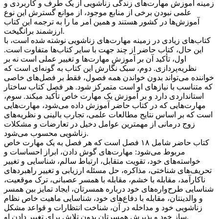
زمینه آموزش مهارت‌های زندگی زناشویی از یک طرف و کاربردی و
علمی نبودن برخی از منابع موجود، از موانع گسترش این نوع
آموزش‌ها در کشور هستند و همین امر ما را به ترجمه این کتاب
ارزشمند برانگیخت.
کتاب‌های زیادی در زمینه مهارت‌های زناشویی نوشته شده است، با
این حال، کتاب حاضر از چند جهت با سایر کتاب‌ها متفاوت است.
اول، تأکید آن بر آموزش مهارت‌ها و تغییر عملی است نه بر
نظریه‌پردازی. دوم، سبک نگارش این کتاب به گونه‌ای است که
خواننده می‌تواند بدون خواندن همه فصول، فقط بر فصل‌های خاصی
که متناسب با نیازهای او است متمرکز شود. هر فصل کتاب ساختار
استانداردی دارد و بر آموزش یک مهارت خاص تأکید میکند. سوم،
مهارت‌هایی که در کتاب حاضر آموزش داده می‌شود، مهارت‌هایی
است که بر اساس نتایج مطالعات علمی، تجارب بالینی و نظریه‌های
زوج درمانی از مهمترین عوامل دخیل در تعارضات و مشکلات
زناشویی محسوب می‌شود.
کتاب حاضر شامل ۱۸ فصل است که هر فصل به یک مهارت خاص
مربوط می‌شود: مهارت‌های گوش دادن، ابراز احساسات و
خواسته‌های خود، تقویت متقابل، ارتباط سالم، شناسایی و تغییر
تحریف‌های شناختی، مذاکره، حل مسئله ارزیابی و تغییر راهبردهای
ناکارآمد، مقابله با خشم، مقابله با همسر عصبانی، ترک موقعیت،
شناسایی طرح‌واره‌های خود درباره همسرتان، ایجاد تمایز بین همسر
و والدینتان، مقابله با دفاع‌های خود، شناسایی ماهیت خاص نظام
زناشویی خود و مداخله در آن، شناخت انتظارات و قواعد مشکل
ساز خود و پذیرش همسرتان بدون تلاش برای تغییر دادن او.