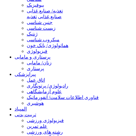
بیوفیزیک
تغذیه/ صنایع غذایی
صنایع غذایی
تغذیه
جنین شناسی
زیست شناسی
ژنتیک
میکروب شناسی
هماتولوژی/ بانک خون
فیزیولوژی
پرستاری و مامایی
زنان/ مامایی
پرستاری
پیراپزشکی
اتاق عمل
رادیولوژی/ پرتونگاری
علوم آزمایشگاهی
فناوری اطلاعات سلامت/ انفورماتیک
هوشبری
المپیاد
تربیت بدنی
فیزیولوژی ورزشی
علم تمرین
رشته های ورزشی