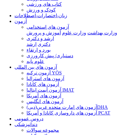
کتاب های ورزشی
کودک و ورزش
زبان-اختصارات-اصطلاحات
آزمون
آزمون های استخدامی
وزارت بهداشت
وزارت علوم
آموزش و پرورش
ارشد و دکتری
دکتری
ارشد
بورد و ارتقاء
دستیاری/ پیش کارورزی
علوم پایه
آزمون های بین المللی
آزمون تركيه YÖS
آزمون های استرالیا
آزمون های کانادا
آزمون آیمت ایتالیا IMAT
آزمون های آمریکا
آزمون های انگلیس
آزمون های امارت متحده عربی(دبی)DHA
آزمون های داروسازی کانادا و آمریکا PCAT
دروس عمومی
دندانپزشکی
مجموعه سوالات