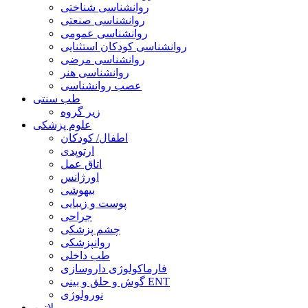
روانشناسی شناختی
روانشناسی صنعتی
روانشناسی عمومی
روانشناسی کودکان استثنایی
روانشناسی مرضی
روانشناسی هنر
عصب روانشناسی
طب سنتی
زیر گروه
علوم پزشکی
اطفال/ کودکان
ارتوپدی
اتاق عمل
اورژانس
بیهوشی
پوست و زیبایی
جراحی
چشم پزشکی
روانپزشکی
طب داخلی
فارماکولوژی داروسازی
گوش و حلق و بینی ENT
نورولوژی
لاتین