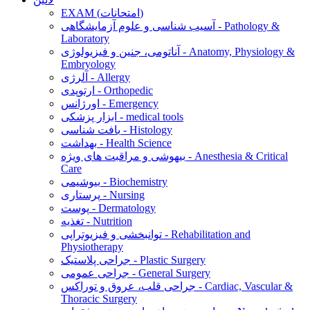
EXAM (امتحانات)
آسیب شناسی و علوم آزمایشگاهی - Pathology &
Laboratory
آناتومی، جنین و فیزیولوژی - Anatomy, Physiology &
Embryology
آلرژی - Allergy
ارتوپدی - Orthopedic
اورژانس - Emergency
ابزار پزشکی - medical tools
بافت شناسی - Histology
بهداشت - Health Science
بیهوشی و مراقبت های ویژه - Anesthesia & Critical
Care
بیوشیمی - Biochemistry
پرستاری - Nursing
پوست - Dermatology
تغذیه - Nutrition
توانبخشی و فیزیوتراپی - Rehabilitation and
Physiotherapy
جراحی پلاستیک - Plastic Surgery
جراحی عمومی - General Surgery
جراحی قلب، عروق و توراکس - Cardiac, Vascular &
Thoracic Surgery