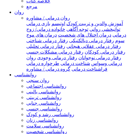
خلاصه کتاب
مرجع
روان
روان درمانی / مشاوره
آموزش والدین و تربیت کودک
اوتیسم
بازی درمانی
توانبخشی روانی
توجه آگاهی
خانواده درمانی/ زوج
درمانی
درمان اختلال های شخصیت
درمان های موج
سوم
رفتار درمانی دیالکتیکی
رفتار درمانی شناختی
رفتار درمانی عقلانی هیجانی
رفتار درمانی تحلیلی
رفتار درمانی کودکان
رفتار درمانی مشکلات جنسی
رفتار درمانی نوجوانان
رفتار درمانی وجودی
روان
درمانی وسواس
شناخت درمانی
طرحواره درمانی
فراشناخت درمانی
گروه درمانی / مشاوره
روانشناسی
روان سنجی
روانشناسی اجتماعی
روانشناسی بالینی
روانشناسی تربیتی
روانشناسی جنایی
روانشناسی جنسی
روانشناسی رشد و کودک
روانشناسی زنان
روانشناسی سلامت
روانشناسی شخصیت