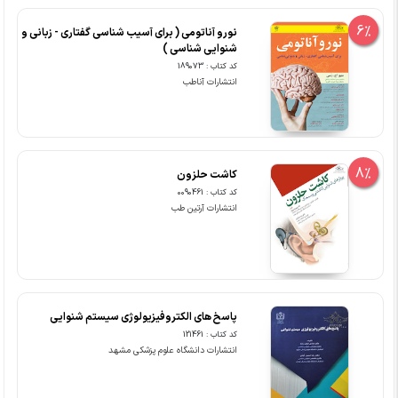
6%
نورو آناتومی ( برای آسیب شناسی گفتاری - زبانی و
شنوایی شناسی )
کد کتاب : 189073
انتشارات آناطب
8%
کاشت حلزون
کد کتاب : 0090461
انتشارات آرتین طب
پاسخ های الکتروفیزیولوژی سیستم شنوایی
کد کتاب : 121461
انتشارات دانشگاه علوم پزشکی مشهد