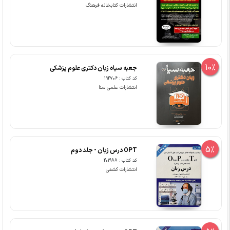
انتشارات کتابخانه فرهنگ
10%
جعبه سیاه زبان دکتری علوم پزشکی
کد کتاب : 192706
انتشارات علمی سنا
5%
OPT درس زبان - جلد دوم
کد کتاب : 201988
انتشارات کشفی