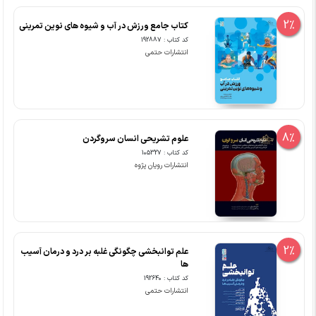
2%
کتاب جامع ورزش در آب و شیوه های نوین تمرینی
کد کتاب : 192887
انتشارات حتمی
8%
علوم تشریحی انسان سروگردن
کد کتاب : 105327
انتشارات رویان پژوه
2%
علم توانبخشی چگونگی غلبه بر درد و درمان آسیب
ها
کد کتاب : 192640
انتشارات حتمی