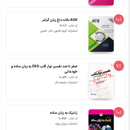
10%
AGK نکات داغ زبان گرامر
کد کتاب : 201104
انتشارات گروه تالیفی دکتر خلیلی
7%
صفر تا صد تفسیر نوار قلب EKG به زبان ساده و
خودمانی
کد کتاب : 200529
انتشارات جامعه نگر
10%
ژنتیک به زبان ساده
کد کتاب : 200454
انتشارات رویان پژوه