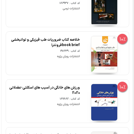
کد کتاب : 186937
انتشارات نرسی
10%
خلاصه کتاب ضروریات طب فیزیکی و توانبخشی
book briefفرونترا
کد کتاب : 197639
انتشارات رویان پژوه
10%
ورزش های خانگی در آسیب های اسکلتی-عضلانی
2020
کد کتاب : 189882
انتشارات رویان پژوه