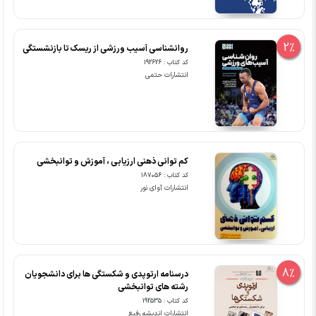
2%
روانشناسی آسیب ورزشی از ریسک تا بازنشستگی
کد کتاب : 192626
انتشارات حتمی
کم توانی ذهنی ارزیابی ، آموزش و توانبخشی
کد کتاب : 187056
انتشارات آوای نور
8%
درسنامه ارتوپدی و شکستگی ها برای دانشجویان
رشته های توانبخشی
کد کتاب : 192535
انتشارات اندیشه رفیع