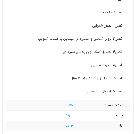
فصل1: مقدمه
فصل2: نقص شنوایی
فصل3: روان شناسی و مشاوره در مبتلایان به آسیب شنوایی
فصل4: وسایل کمک توان بخشی شنیداری
فصل5: تربیت شنوایی
فصل6: زبان آموزی کودکان زیر 7 سال
فصل7: آموزش لب خوانی
تعداد صفحه
178
چاپ
دورنگ
زبان
فارسی