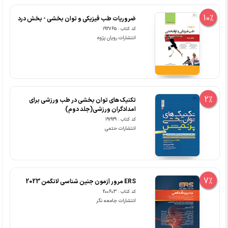
10%
ضروریات طب فیزیکی و توان بخشی - بخش درد
کد کتاب : 192765
انتشارات رویان پژوه
2%
تکنیک های توان بخشی در طب ورزشی برای
امدادگران ورزشی(جلد دوم)
کد کتاب : 191929
انتشارات حتمی
7%
ERS مرور آزمون جنین شناسی لانگمن 2023
کد کتاب : 200603
انتشارات جامعه نگر