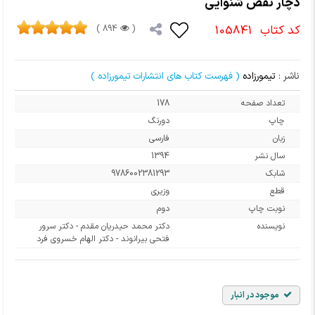
دچار نقص شنوایی
کد کتاب
105841
894 )
(
ناشر :
تیمورزاده
( فهرست کتاب های انتشارات تیمورزاده )
تعداد صفحه
178
چاپ
دورنگ
زبان
فارسی
سال نشر
1394
شابک
9786002381293
قطع
وزیری
نوبت چاپ
دوم
نویسنده
دکتر محمد حیدریان مقدم - دکتر سرور
فتحی بیرانوند - دکتر الهام خسروی فرد
موجود در انبار