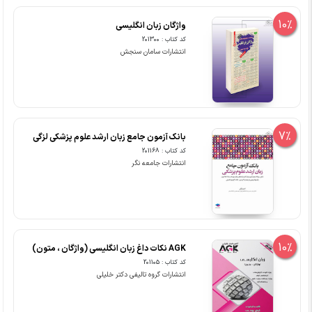
10%
واژگان زبان انگلیسی
کد کتاب : 201300
انتشارات سامان سنجش
7%
بانک آزمون جامع زبان ارشد علوم پزشکی لزگی
کد کتاب : 201168
انتشارات جامعه نگر
10%
AGK نکات داغ زبان انگلیسی (واژگان ، متون)
کد کتاب : 201105
انتشارات گروه تالیفی دکتر خلیلی