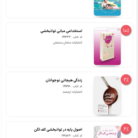
10%
استخدامی مبانی توانبخشی
کد کتاب : 199336
انتشارات سامان سنجش
2%
زندگی هیجانی نوجوانان
کد کتاب : 199298
انتشارات ارجمند
6%
اصول پایه در توانبخشی کف لگن
کد کتاب : 198586