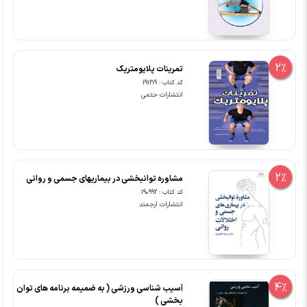
2%
تمرینات پلایومتریک
کد کتاب : 191219
انتشارات حتمی
2%
مشاوره توانبخشی در بیماریهای جسمی و روانی
کد کتاب : 190992
انتشارات ارجمند
4%
آسیب شناسی ورزشی ( به ضمیمه برنامه های توان
بخشی )