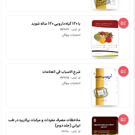
5%
با 120 گیاه دارویی 120 ساله شوید
کد کتاب : 193836
انتشارات چوگان
5%
شرح الاسباب فی العلامات
کد کتاب : 193835
انتشارات چوگان
5%
ملاحظات مصرف مفردات و مرکبات پرکاربرد در طب
ایرانی (جلد دوم)
کد کتاب : 188110