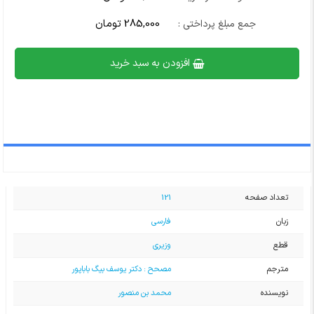
285,000 تومان
جمع مبلغ پرداختی :
افزودن به سبد خرید
تعداد صفحه
121
زبان
فارسی
قطع
وزیری
مترجم
مصحح : دکتر یوسف بیگ باباپور
نویسنده
محمد بن منصور