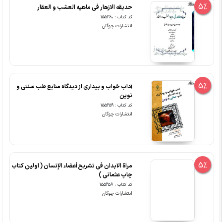
5%
حدیقه الازهار فی ماهیه العشب و العقار
کد کتاب : 155260
انتشارات چوگان
5%
آداب خواب و بیداری از دیدگاه منابع طب سنتی و
نوین
کد کتاب : 155259
انتشارات چوگان
5%
مراة الابدان فی تشریح أعضاء الإنسان ( اولین کتاب
چاپ عثمانی )
کد کتاب : 155258
انتشارات چوگان