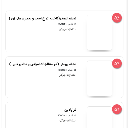
5%
تحفه الصدر(ناخت انواع اسب و بیماری های آن )
کد کتاب : 155214
انتشارات چوگان
5%
تحفه بهمنی ( در معالجات امراض و تدابیر طبی )
کد کتاب : 155215
انتشارات چوگان
5%
قرابادین
کد کتاب : 155217
انتشارات چوگان