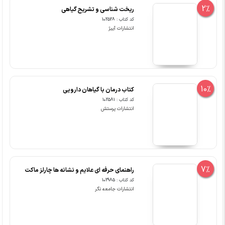
2%
ریخت شناسی و تشریح گیاهی
کد کتاب : 102528
انتشارات آییژ
10%
کتاب درمان با گیاهان دارویی
کد کتاب : 102581
انتشارات پرستش
7%
راهنمای حرفه ای علایم و نشانه ها چارلز ماکت
کد کتاب : 102985
انتشارات جامعه نگر