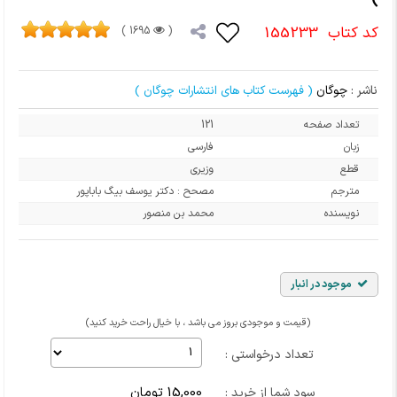
کد کتاب
155233
1695 )
(
ناشر :
چوگان
( فهرست کتاب های انتشارات چوگان )
تعداد صفحه
121
زبان
فارسی
قطع
وزیری
مترجم
مصحح : دکتر یوسف بیگ باباپور
نویسنده
محمد بن منصور
موجود در انبار
(قیمت و موجودی بروز می باشد ، با خیال راحت خرید کنید)
تعداد درخواستی :
15,000 تومان
سود شما از خرید :