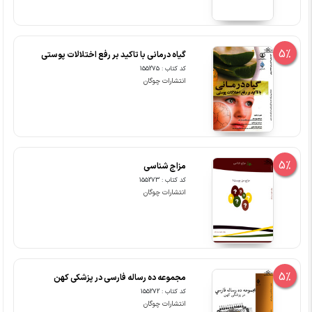
5%
گیاه درمانی با تاکید بر رفع اختلالات پوستی
کد کتاب : 155275
انتشارات چوگان
5%
مزاج شناسی
کد کتاب : 155273
انتشارات چوگان
5%
مجموعه ده رساله فارسی در پزشکی کهن
کد کتاب : 155272
انتشارات چوگان