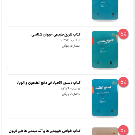
5%
کتاب تاریخ طبیعی حیوان شناسی
کد کتاب : 103173
انتشارات چوگان
5%
کتاب دستور الاطباء فی دفع الطاعون و الوباء
کد کتاب : 103174
انتشارات چوگان
5%
کتاب خواص خوردنی ها و آشامیدنی ها طی قرون