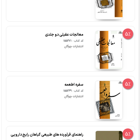
5%
معالجات عقیلی دو جلدی
کد کتاب : 155271
انتشارات چوگان
5%
سفره اطعمه
کد کتاب : 155269
انتشارات چوگان
5%
راهنمای فرآورده های طبیعی گیاهان رایج دارویی