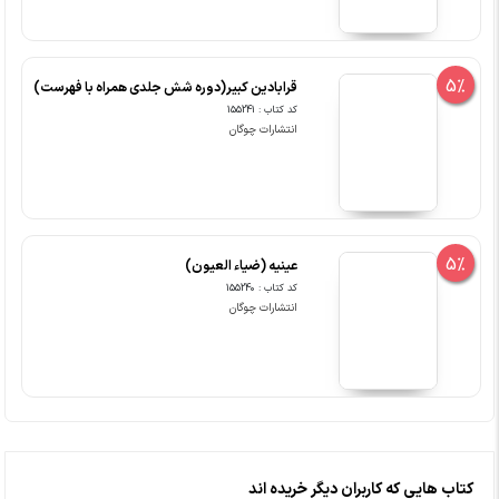
5%
قرابادین کبیر(دوره شش جلدی همراه با فهرست)
کد کتاب : 155241
انتشارات چوگان
5%
عینیه (ضیاء العیون)
کد کتاب : 155240
انتشارات چوگان
کتاب هایی که کاربران دیگر خریده اند