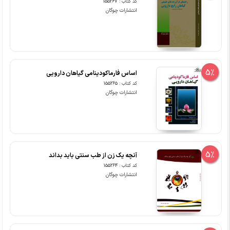
کد کتاب : 155267
انتشارات چوگان
5%
اساس فارماکودینامی گیاهان دارویی
کد کتاب : 155265
انتشارات چوگان
5%
آنچه یک زن از طب سنتی باید بداند
کد کتاب : 155264
انتشارات چوگان