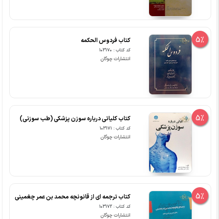
5%
کتاب فردوس الحکمه
کد کتاب : 103170
انتشارات چوگان
5%
کتاب کلیاتی درباره سوزن پزشکی (طب سوزنی)
کد کتاب : 103171
انتشارات چوگان
5%
کتاب ترجمه ای از قانونچه محمد بن عمر چغمینی
کد کتاب : 103172
انتشارات چوگان