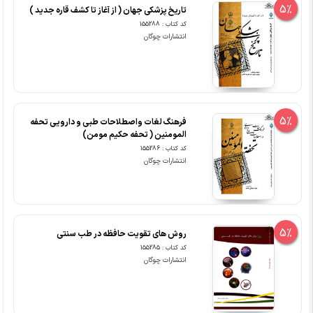
5%
تاریخ پزشکی جهان ( از آغاز تا کشف قاره جدید )
کد کتاب : 155288
انتشارات چوگان
5%
فرهنگ لغات واصطلاحات طبی و دارویی تحفه
المومنین ( تحفه حکیم مومن)
کد کتاب : 155286
انتشارات چوگان
5%
روش های تقویت حافظه در طب سنتی
کد کتاب : 155285
انتشارات چوگان