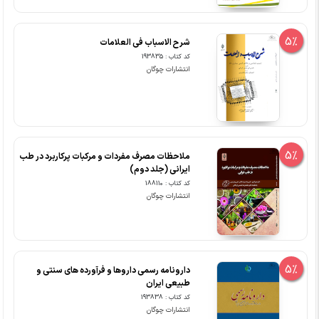
5%
شرح الاسباب فی العلامات
کد کتاب : 193835
انتشارات چوگان
5%
ملاحظات مصرف مفردات و مرکبات پرکاربرد در طب
ایرانی (جلد دوم)
کد کتاب : 188110
انتشارات چوگان
5%
دارونامه رسمی داروها و فرآورده های سنتی و
طبیعی ایران
کد کتاب : 193838
انتشارات چوگان