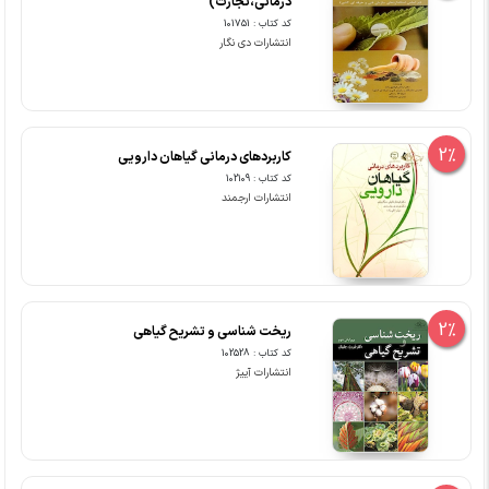
درمانی،تجارت)
کد کتاب : 101751
انتشارات دی نگار
2%
کاربردهای درمانی گیاهان دارویی
کد کتاب : 102109
انتشارات ارجمند
2%
ریخت شناسی و تشریح گیاهی
کد کتاب : 102528
انتشارات آییژ