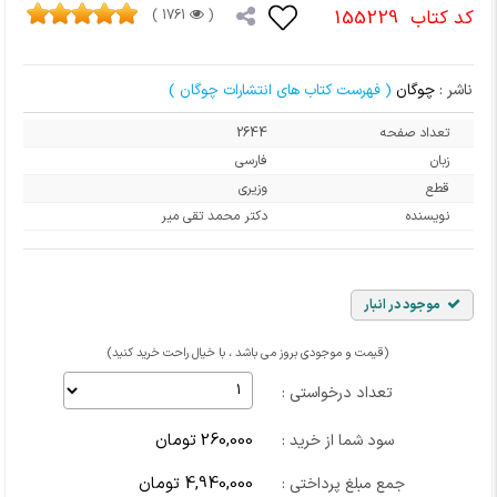
کد کتاب
155229
1761 )
(
ناشر :
چوگان
( فهرست کتاب های انتشارات چوگان )
تعداد صفحه
2644
زبان
فارسی
قطع
وزیری
نویسنده
دکتر محمد تقی میر
موجود در انبار
(قیمت و موجودی بروز می باشد ، با خیال راحت خرید کنید)
تعداد درخواستی :
260,000 تومان
سود شما از خرید :
4,940,000 تومان
جمع مبلغ پرداختی :