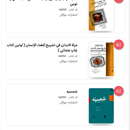
نوین
کد کتاب : 155259
انتشارات چوگان
5%
مراة الابدان فی تشریح أعضاء الإنسان ( اولین کتاب
چاپ عثمانی )
کد کتاب : 155258
انتشارات چوگان
5%
شمسیه
کد کتاب : 155257
انتشارات چوگان