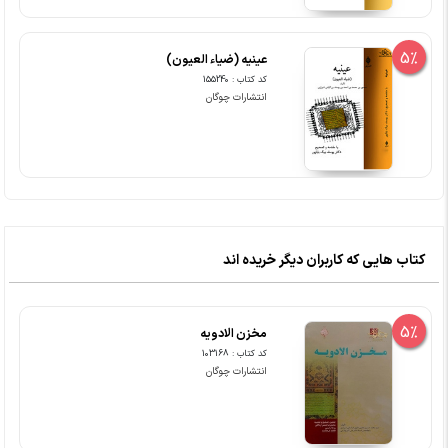
5%
عینیه (ضیاء العیون)
کد کتاب : 155240
انتشارات چوگان
کتاب هایی که کاربران دیگر خریده اند
5%
مخزن الادویه
کد کتاب : 103168
انتشارات چوگان