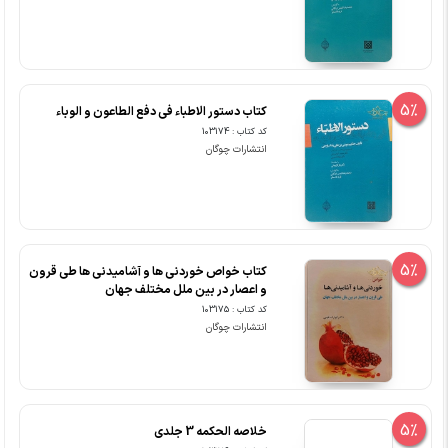
5%
کتاب دستور الاطباء فی دفع الطاعون و الوباء
کد کتاب : 103174
انتشارات چوگان
5%
کتاب خواص خوردنی ها و آشامیدنی ها طی قرون
و اعصار در بین ملل مختلف جهان
کد کتاب : 103175
انتشارات چوگان
5%
خلاصه الحکمه 3 جلدی