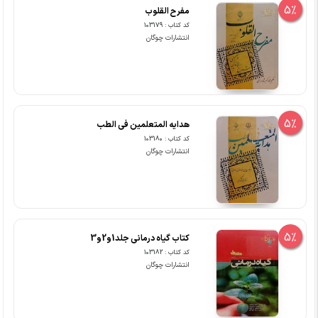
5%
مفرح القلوب
کد کتاب : 103179
انتشارات چوگان
5%
هدایه المتعلمین فی الطب
کد کتاب : 103180
انتشارات چوگان
5%
کتاب گیاه درمانی جلد1و2و3
کد کتاب : 103182
انتشارات چوگان