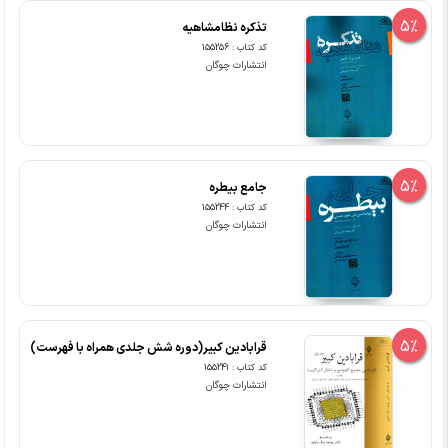
5%
تذکره نظامشاهیه
کد کتاب : 155256
انتشارات چوگان
5%
جامع بیطره
کد کتاب : 155244
انتشارات چوگان
5%
قرابادین کبیر(دوره شش جلدی همراه با فهرست)
کد کتاب : 155241
انتشارات چوگان