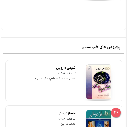
پرفروش های طب سنتی
شیمی دارویی
کد کتاب : 100881
انتشارات دانشگاه علوم پزشکی مشهد
2%
ماساژ درمانی
کد کتاب : 101206
انتشارات آییژ