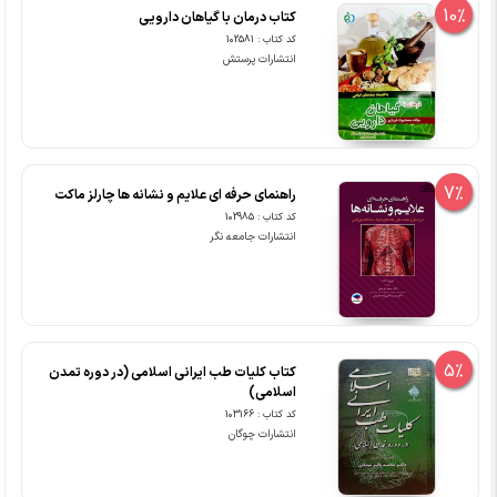
10%
کتاب درمان با گیاهان دارویی
کد کتاب : 102581
انتشارات پرستش
7%
راهنمای حرفه ای علایم و نشانه ها چارلز ماکت
کد کتاب : 102985
انتشارات جامعه نگر
5%
کتاب کلیات طب ایرانی اسلامی (در دوره تمدن
اسلامی)
کد کتاب : 103166
انتشارات چوگان