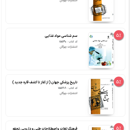
انتشارات چوگان
5%
سم شناسی مواد غذایی
کد کتاب : 155290
انتشارات چوگان
5%
تاریخ پزشکی جهان ( از آغاز تا کشف قاره جدید )
کد کتاب : 155288
انتشارات چوگان
5%
فرهنگ لغات واصطلاحات طبی و دارویی تحفه