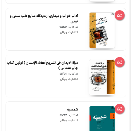
5%
آداب خواب و بیداری از دیدگاه منابع طب سنتی و
نوین
کد کتاب : 155259
انتشارات چوگان
5%
مراة الابدان فی تشریح أعضاء الإنسان ( اولین کتاب
چاپ عثمانی )
کد کتاب : 155258
انتشارات چوگان
5%
شمسیه
کد کتاب : 155257
انتشارات چوگان