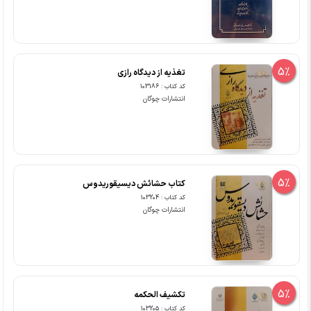
5%
تغذیه از دیدگاه رازی
کد کتاب : 103186
انتشارات چوگان
5%
کتاب حشائش دیسیقوریدوس
کد کتاب : 103204
انتشارات چوگان
5%
تکشیف الحکمه
کد کتاب : 103205