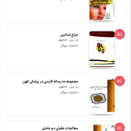
5%
مزاج شناسی
کد کتاب : 155273
انتشارات چوگان
5%
مجموعه ده رساله فارسی در پزشکی کهن
کد کتاب : 155272
انتشارات چوگان
5%
معالجات عقیلی دو جلدی