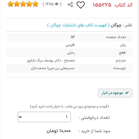
کد کتاب
155225
1485 )
(
ناشر :
چوگان
( فهرست کتاب های انتشارات چوگان )
تعداد صفحه
56
زبان
فارسی
قطع
رحلی
مترجم
مصحح : دکتر یوسف بیگ باباپور
نویسنده
حسینعلی بن میرزا محمدخان
موجود در انبار
(قیمت و موجودی بروز می باشد ، با خیال راحت خرید کنید)
تعداد درخواستی :
10,000 تومان
سود شما از خرید :