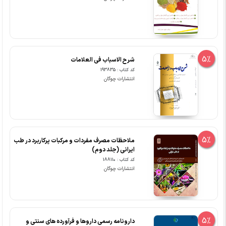
5%
شرح الاسباب فی العلامات
کد کتاب : 193835
انتشارات چوگان
5%
ملاحظات مصرف مفردات و مرکبات پرکاربرد در طب
ایرانی (جلد دوم)
کد کتاب : 188110
انتشارات چوگان
5%
دارونامه رسمی داروها و فرآورده های سنتی و