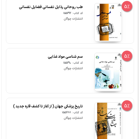
5%
طب روحانی رذایل نفسانی فضایل نفسانی
کد کتاب : 155292
انتشارات چوگان
5%
سم شناسی مواد غذایی
کد کتاب : 155290
انتشارات چوگان
5%
تاریخ پزشکی جهان ( از آغاز تا کشف قاره جدید )
کد کتاب : 155288
انتشارات چوگان