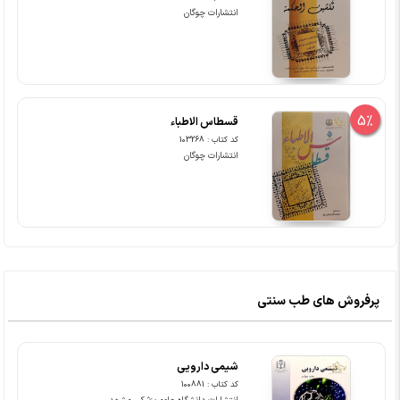
انتشارات چوگان
5%
قسطاس الاطباء
کد کتاب : 103268
انتشارات چوگان
پرفروش های طب سنتی
شیمی دارویی
کد کتاب : 100881