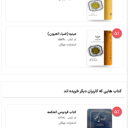
5%
عینیه (ضیاء العیون)
کد کتاب : 155240
انتشارات چوگان
کتاب هایی که کاربران دیگر خریده اند
5%
کتاب فردوس الحکمه
کد کتاب : 103170
انتشارات چوگان