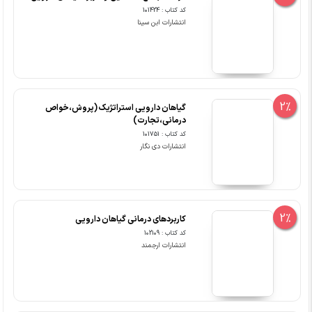
کد کتاب : 101424
انتشارات ابن سینا
2%
گیاهان دارویی استراتژیک (پروش،خواص
درمانی،تجارت)
کد کتاب : 101751
انتشارات دی نگار
2%
کاربردهای درمانی گیاهان دارویی
کد کتاب : 102109
انتشارات ارجمند