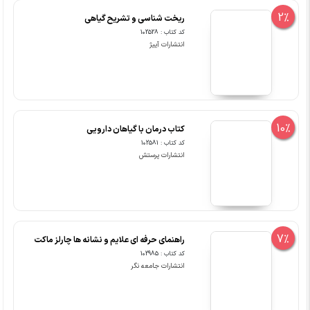
2%
ریخت شناسی و تشریح گیاهی
کد کتاب : 102528
انتشارات آییژ
10%
کتاب درمان با گیاهان دارویی
کد کتاب : 102581
انتشارات پرستش
7%
راهنمای حرفه ای علایم و نشانه ها چارلز ماکت
کد کتاب : 102985
انتشارات جامعه نگر