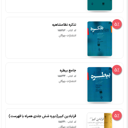
5%
تذکره نظامشاهیه
کد کتاب : 155256
انتشارات چوگان
5%
جامع بیطره
کد کتاب : 155244
انتشارات چوگان
5%
قرابادین کبیر(دوره شش جلدی همراه با فهرست)
کد کتاب : 155241
انتشارات چوگان