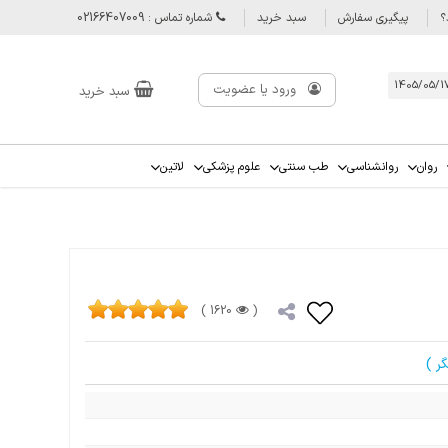
؟
پیگیری سفارش
سبد خرید
شماره تماس : 02166407009
ورود یا عضویت
سبد خرید
روان
روانشناسی
طب سنتی
علوم پزشکی
لاتین
1620 )
(
ر )