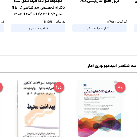
ی
مرور جامع آمارزیستی DRS
مجموعه سوالات طبقه بندی شده
دکترای تخصصی سم شناسی ETC از
سال 1387-1386 تا 1402-1403
کد کتاب : 100450
کد کتاب : 100593
کد کتا
انتشارات جامعه نگر
انتشارات اطمینان
%
10%
7%