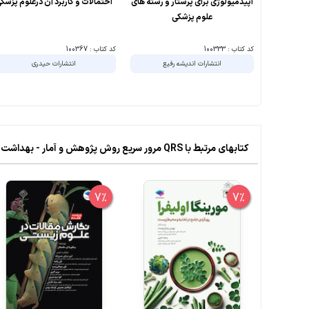
اپیدمیولوژی برای پرستار و رشته های
احتمالات و کاربرد آن درعلوم پزشک
علوم پزشکی
کد کتاب : 100333
کد کتاب : 100367
انتشارات اندیشه رفیع
انتشارات حیدری
کتابهای مرتبط با QRS مرور سریع روش پژوهش و آمار - بهداشت سم شناسی اپیدمیولوژی آمار
7%
7%