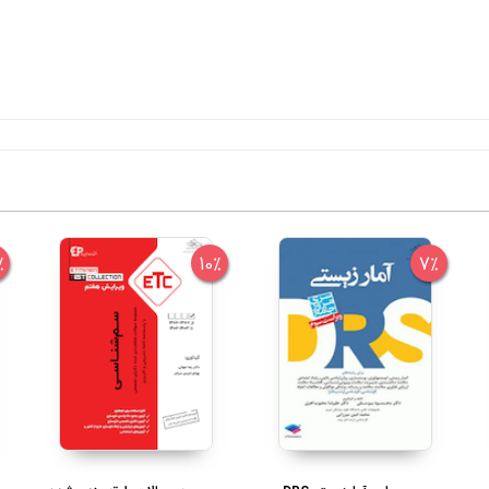
%
10%
7%