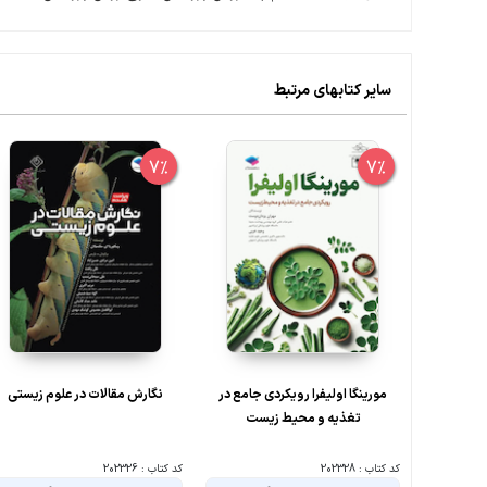
سایر کتابهای مرتبط
7%
7%
مورینگا اولیفرا رویکردی جامع در
نگارش مقالات در علوم زیستی
تغذیه و محیط زیست
کد کتاب : 202328
کد کتاب : 202326