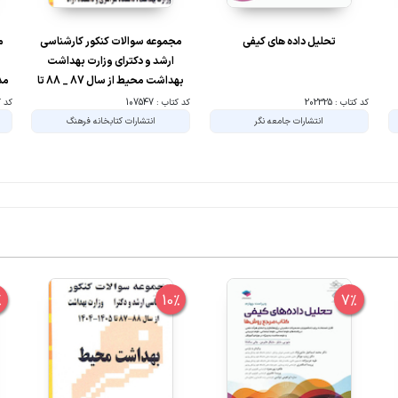
تحلیل داده های کیفی
مجموعه سوالات کنکور کارشناسی
م
ارشد و دکترای وزارت بهداشت
بهداشت محیط از سال 87 _ 88 تا
مد
1405 _ 1404
از سال 96-5
کد کتاب : 202325
کد کتاب : 107547
کد کتا
انتشارات جامعه نگر
انتشارات کتابخانه فرهنگ
%
10%
7%