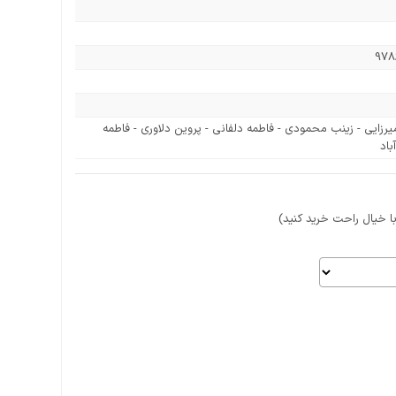
978
زایی - زینب محمودی - فاطمه دلفانی - پروین دلاوری - فاطمه
باد
 خیال راحت خرید کنید)