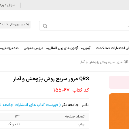
سوال دارید
آخرین بروزرسانی شنبه 1405/05/17
ان-اختصارات-اصطلاحات
آزمون
آزمون های بین المللی
دروس عمومی
دندانپزشکی
ر سریع روش پژوهش و آمار
QRS مرور سریع روش پژوهش و آمار
کد کتاب
155067
ناشر :
جامعه نگر
( فهرست کتاب های انتشارات جامعه نگ
تعداد صفحه
132
چاپ
تک رنگ