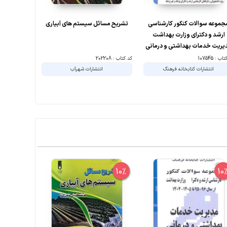
جموعه سوالات کنکور کارشناسی
تشریح مسائل سیستم های آبیاری
مخاطراتی که
ارشد و دکترای وزارت بهداشت
یریت خدمات بهداشتی و درمانی
9 تا 1405- 1404 جلد2
ب : 107545
کد کتاب : 202208
کد کتاب : 202053
انتشارات کتابخانه فرهنگ
انتشارات شهرآب
ا
6%
10%
10