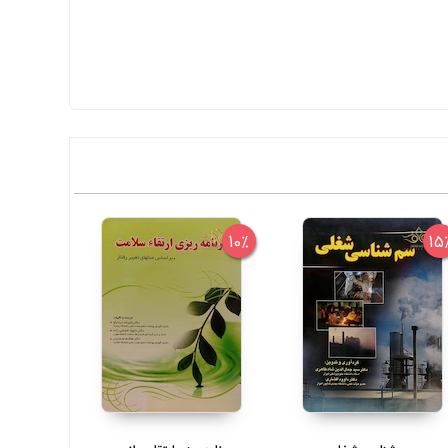
30%
10%
15