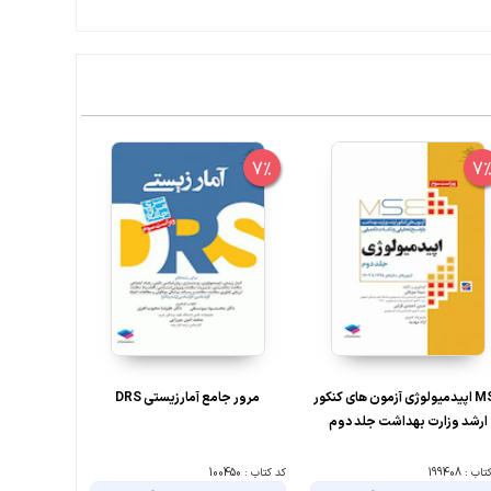
7%
7%
7
MSE اپیدمیولوژی آزمون های کنکور
مرور جامع آمارزیستی DRS
MSE آز
ارشد وزارت بهداشت جلد دوم
بهداشت آم
ب : 199408
کد کتاب : 100450
کد کتاب : 142955