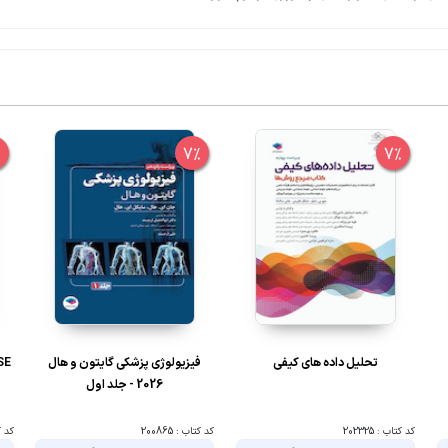
%
7%
7%
تحلیل داده های کیفی
فیزیولوژی پزشکی گایتون و هال
2026 - جلد اول
کد کتاب : 202325
کد کتاب : 200865
کد کتا