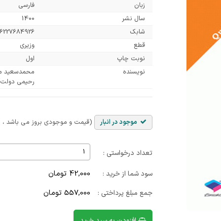
زبان
فارسی
سال نشر
1400
شابک
6227684926
قطع
وزیری
نوبت چاپ
اول
نویسنده
محمد‌سعید میر
رحیمی دولت‌آ
موجود در انبار
(قیمت و موجودی بروز می باشد ، با
تعداد درخواستی :
42,000 تومان
سود شما از خرید :
557,000 تومان
جمع مبلغ پرداختی :
افزودن به سبد خرید