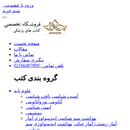
ورود یا عضویت
سبد خرید
صفحه نخست
مقالات
تماس با ما
پیگیری سفارش
تلفن تماس : 02166407009
گروه بندی کتب
علوم پایه
آسیب شناسی بافت شناسی
آناتومی نوروآناتومی
ایمنی شناسی
بیوشیمی
بهداشت سم شناسی اپیدمیولوژی آمار
آمار زیستی/ آمار حیاتی
بهداشت
اپیدمیولوژی
سم
شناسی