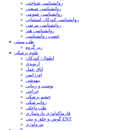
روانشناسی شناختی
روانشناسی صنعتی
روانشناسی عمومی
روانشناسی کودکان استثنایی
روانشناسی مرضی
روانشناسی هنر
عصب روانشناسی
طب سنتی
زیر گروه
علوم پزشکی
اطفال/ کودکان
ارتوپدی
اتاق عمل
اورژانس
بیهوشی
پوست و زیبایی
جراحی
چشم پزشکی
روانپزشکی
طب داخلی
فارماکولوژی داروسازی
گوش و حلق و بینی ENT
نورولوژی
لاتین