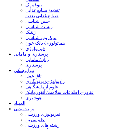
بیوفیزیک
تغذیه/ صنایع غذایی
صنایع غذایی
تغذیه
جنین شناسی
زیست شناسی
ژنتیک
میکروب شناسی
هماتولوژی/ بانک خون
فیزیولوژی
پرستاری و مامایی
زنان/ مامایی
پرستاری
پیراپزشکی
اتاق عمل
رادیولوژی/ پرتونگاری
علوم آزمایشگاهی
فناوری اطلاعات سلامت/ انفورماتیک
هوشبری
المپیاد
تربیت بدنی
فیزیولوژی ورزشی
علم تمرین
رشته های ورزشی