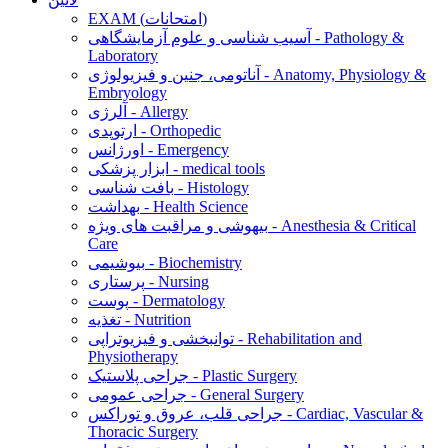
EXAM (امتحانات)
آسیب شناسی و علوم آزمایشگاهی - Pathology &
Laboratory
آناتومی، جنین و فیزیولوژی - Anatomy, Physiology &
Embryology
آلرژی - Allergy
ارتوپدی - Orthopedic
اورژانس - Emergency
ابزار پزشکی - medical tools
بافت شناسی - Histology
بهداشت - Health Science
بیهوشی و مراقبت های ویژه - Anesthesia & Critical
Care
بیوشیمی - Biochemistry
پرستاری - Nursing
پوست - Dermatology
تغذیه - Nutrition
توانبخشی و فیزیوتراپی - Rehabilitation and
Physiotherapy
جراحی پلاستیک - Plastic Surgery
جراحی عمومی - General Surgery
جراحی قلب، عروق و توراکس - Cardiac, Vascular &
Thoracic Surgery