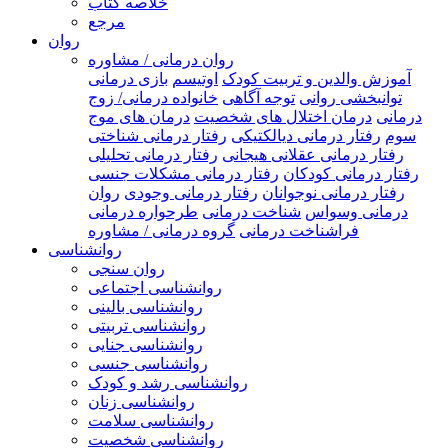
خلاصه کتاب
مرجع
روان
روان درمانی / مشاوره
آموزش والدین و تربیت کودک
اوتیسم
بازی درمانی
توانبخشی روانی
توجه آگاهی
خانواده درمانی/ زوج
درمانی
درمان اختلال های شخصیت
درمان های موج
سوم
رفتار درمانی دیالکتیکی
رفتار درمانی شناختی
رفتار درمانی عقلانی هیجانی
رفتار درمانی تحلیلی
رفتار درمانی کودکان
رفتار درمانی مشکلات جنسی
رفتار درمانی نوجوانان
رفتار درمانی وجودی
روان
درمانی وسواس
شناخت درمانی
طرحواره درمانی
فراشناخت درمانی
گروه درمانی / مشاوره
روانشناسی
روان سنجی
روانشناسی اجتماعی
روانشناسی بالینی
روانشناسی تربیتی
روانشناسی جنایی
روانشناسی جنسی
روانشناسی رشد و کودک
روانشناسی زنان
روانشناسی سلامت
روانشناسی شخصیت