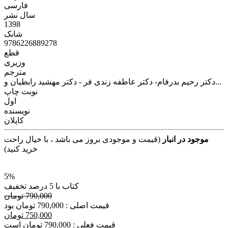
فارسی
سال نشر
1398
شابک
9786226889278
قطع
وزیری
مترجم
دکتر رحیم بدرفام- دکتر عاطفه زندی فر - دکتر مهشید رابطیان و...
نوبت چاپ
اول
نویسنده
کاپلان
موجود در انبار
(قیمت و موجودی بروز می باشد ، با خیال راحت
خرید کنید)
5%
کتاب با 5 درصد تخفیف
790,000 تومان
قیمت اصلی : 790,000 تومان بود
750,000 تومان
قیمت فعلی : 790,000 تومان است