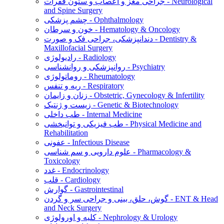
جراحی مغز و اعصاب و ستون فقرات - Neurological
and Spine Surgery
چشم پزشکی - Ophthalmology
خون و سرطان - Hematology & Oncology
دندانپزشکی، جراحی فک و صورت - Dentistry &
Maxillofacial Surgery
رادیولوژی - Radiology
روانپزشکی و روانشناسی - Psychiatry
روماتولوژی - Rheumatology
ریه و تنفس - Respiratory
زنان و زایمان - Obstetric, Gynecology & Infertility
زیست و ژنتیک - Genetic & Biotechnology
طب داخلی - Internal Medicine
طب فیزیکی و توانبخشی - Physical Medicine and
Rehabilitation
عفونی - Infectious Disease
علوم دارویی و سم شناسی - Pharmacology &
Toxicology
غدد - Endocrinology
قلب - Cardiology
گوارش - Gastrointestinal
گوش، حلق، بینی و جراحی سر و گردن - ENT & Head
and Neck Surgery
کلیه و اورولوژی - Nephrology & Urology