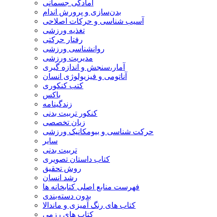
آمادگی جسمانی
بدن‌سازی و پرورش اندام
آسیب شناسی و حرکات اصلاحی
تغذیه ورزشی
رفتار حرکتی
روانشناسی ورزشی
مدیریت ورزشی
آمار،سنجش و اندازه گیری
آناتومی و فیزیولوژی انسان
کتب کنکوری
باکس
زندگینامه
کنکور تربیت بدنی
زبان تخصصی
حرکت شناسی و بیومکانیک ورزشی
سایر
تربیت بدنی
کتاب داستان تصویری
روش تحقیق
رشد انسان
فهرست منابع اصلی کتابخانه ها
بدون دسته‌بندی
کتاب های رنگ آمیزی و ماندالا
کتاب های رزمی