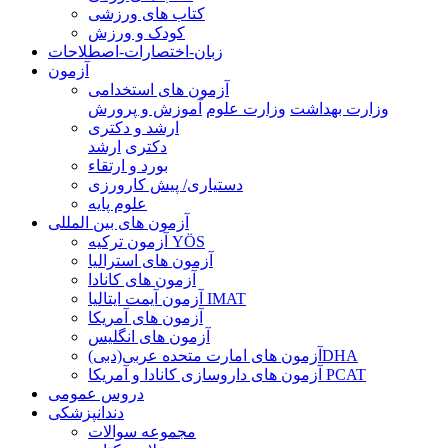
کتاب های ورزشی
کودک و ورزش
زبان-اختصارات-اصطلاحات
آزمون
آزمون های استخدامی
وزارت بهداشت
وزارت علوم
آموزش و پرورش
ارشد و دکتری
دکتری
ارشد
بورد و ارتقاء
دستیاری/ پیش کارورزی
علوم پایه
آزمون های بین المللی
آزمون تركيه YÖS
آزمون های استرالیا
آزمون های کانادا
آزمون آیمت ایتالیا IMAT
آزمون های آمریکا
آزمون های انگلیس
آزمون های امارت متحده عربی(دبی)DHA
آزمون های داروسازی کانادا و آمریکا PCAT
دروس عمومی
دندانپزشکی
مجموعه سوالات