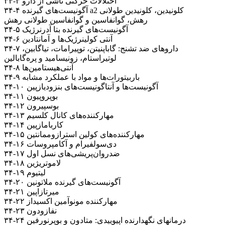
۳۴-۳ اختلالات حرکتی ناشی از دارو
۳۴-۴ آگونیست‌های گیرنده a2 کلونیدین، کلونیدین طولانی
رهش، گوانفاسین و گوانفاسین طولانی رهش
۳۴-۵ آگونیست‌های گیرنده بتا آدرنرژیک
۳۴-۶ آنتی کولینرژیک‌ها و آمانتادین
۳۴-۷ داروهای ضد تشنج: گاباپنیتن، توپیرامات، تیاگابین،
لوتیراستام، زونیسامید و پره‌گابالین
۳۴-۸ آنتی‌هیستامین‌ها
۳۴-۹ باربیتورات‌ها و مواد با عملکرد مشابه
۳۴-۱۰ آگونیست‌ها و آنتاگونیست‌های بنزودیازپین
۳۴-۱۱ بوپروپیون
۳۴-۱۲ بوسپیرون
۳۴-۱۳ مهارکننده‌های کانال کلسیم
۳۴-۱۴ کاربامازپین
۳۴-۱۵ مهارکننده‌های کولین استرازوممانتین
۳۴-۱۶ دی‌سولفیرام و آکامپروسات
۳۴-۱۷ ضدروان‌پریشی‌های نسل اول
۳۴-۱۸ لاموتریژین
۳۴-۱۹ لیتیوم
۳۴-۲۰ آگونیست‌های گیرنده ملاتونین
۳۴-۲۱ میرتازاپین
۳۴-۲۲ مهارکننده مونوآمین اکسیداز
۳۴-۲۳ نفازودون
۳۴-۲۴ درمانهای نگهدارنده اپیوییدی: متادون و بوپرنورفین