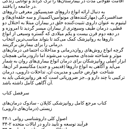
اقامت طولانی مدت در بیمارستان‌ها را ترک کردند و توانایی زندگی
در جامعه را یافتند.
به دنبال ارائه انواع داروهای ضدپسیکوز معرفی داروهای
صدافسردگی (مهارکننده‌های مونوآمین‌اکسیداز و سه حلقه‌ای‌ها) و
لیتیوم به عنوان داروی تثبیت‌کننده خلق در بیماران مبتلا به اختلال دو
قطبی، درمان طیف وسیع‌تری از بیماران میسر گردید تا امروزه و
در دهه دوم قرن بیست و یکم میلادی که گستره وسیعی از انواع
داروها به روانپزشک کمک می‌کند تا بتواند مناسب‌ترین انتخاب
درمانی را برای بیمارش برگزینند.
گرچه انواع روش‌های روان‌درمانی و مداخلات اجتماعی درمان‌های
موثر و شناخته شده‌ای محسوب می‌شوند اما دارودرمانی همچنان
ابزار اصلی روانپزشکان برای درمان انواع بیماری‌های روان به شمار
می‌آید و آگاهی به انواع داروها (قدیمی و جدید) مکانیسم اثر آن‌ها،
شناخت عوارض جانبی و مدیریت آن، تداخلات دارویی، درمان
ترکیبی با چند دارو و...جز ضروریاتی است که هر روانپزشکی باید به
آن آگاهی کامل داشته باشد.
سرفصل کتاب
کتاب مرجع کامل روانپزشکی کاپلان - سادوک درمان‌های
زیستی (درمان‌های دارویی)
۳۴-۱ اصول کلی داروشناسی روانی
۳۴-۲ فرآیند توسعه و تأیید دارو در ایالات متحده