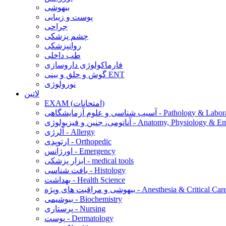
بیهوشی
پوست و زیبایی
جراحی
چشم پزشکی
روانپزشکی
طب داخلی
فارماکولوژی داروسازی
گوش و حلق و بینی ENT
نورولوژی
لاتین
EXAM (امتحانات)
 و علوم آزمایشگاهی - Pathology & Laboratory
 فیزیولوژی - Anatomy, Physiology & Embryology
آلرژی - Allergy
ارتوپدی - Orthopedic
اورژانس - Emergency
ابزار پزشکی - medical tools
بافت شناسی - Histology
بهداشت - Health Science
یهوشی و مراقبت های ویژه - Anesthesia & Critical Care
بیوشیمی - Biochemistry
پرستاری - Nursing
پوست - Dermatology