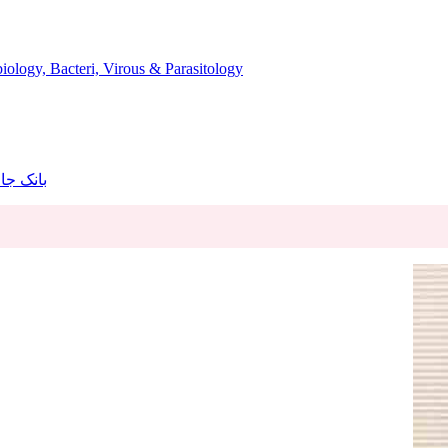
میکروب، باکتری، انگل، ویروس و قارچ شناسی - cteri, Virous & Parasitology
Key book با