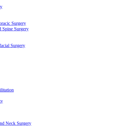
توا
جراحی قلب، عروق و توراک
جراحی مغز و اعصاب و ستون فقرا
دندانپزشکی، جراحی فک و ص
طب فیزیکی و 
علو
گوش، حلق، بینی و جراحی سر و گرد