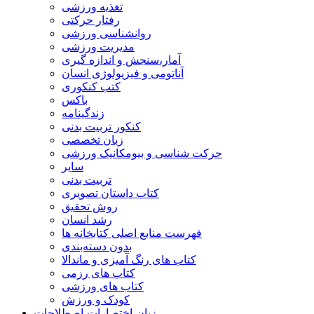
تغذیه ورزشی
رفتار حرکتی
روانشناسی ورزشی
مدیریت ورزشی
آمار،سنجش و اندازه گیری
آناتومی و فیزیولوژی انسان
کتب کنکوری
باکس
زندگینامه
کنکور تربیت بدنی
زبان تخصصی
حرکت شناسی و بیومکانیک ورزشی
سایر
تربیت بدنی
کتاب داستان تصویری
روش تحقیق
رشد انسان
فهرست منابع اصلی کتابخانه ها
بدون دسته‌بندی
کتاب های رنگ آمیزی و ماندالا
کتاب های رزمی
کتاب های ورزشی
کودک و ورزش
زبان-اختصارات-اصطلاحات