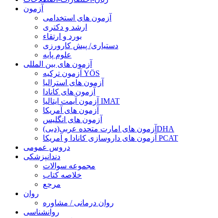
آزمون
آزمون های استخدامی
ارشد و دکتری
بورد و ارتقاء
دستیاری/ پیش کارورزی
علوم پایه
آزمون های بین المللی
آزمون تركيه YÖS
آزمون های استرالیا
آزمون های کانادا
آزمون آیمت ایتالیا IMAT
آزمون های آمریکا
آزمون های انگلیس
آزمون های امارت متحده عربی(دبی)DHA
آزمون های داروسازی کانادا و آمریکا PCAT
دروس عمومی
دندانپزشکی
مجموعه سوالات
خلاصه کتاب
مرجع
روان
روان درمانی / مشاوره
روانشناسی