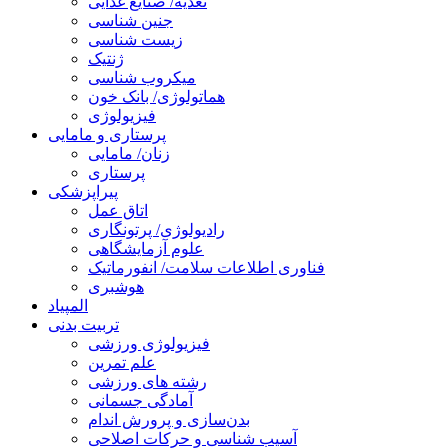
تغذیه/ صنایع غذایی
جنین شناسی
زیست شناسی
ژنتیک
میکروب شناسی
هماتولوژی/ بانک خون
فیزیولوژی
پرستاری و مامایی
زنان/ مامایی
پرستاری
پیراپزشکی
اتاق عمل
رادیولوژی/ پرتونگاری
علوم آزمایشگاهی
فناوری اطلاعات سلامت/ انفورماتیک
هوشبری
المپیاد
تربیت بدنی
فیزیولوژی ورزشی
علم تمرین
رشته های ورزشی
آمادگی جسمانی
بدن‌سازی و پرورش اندام
آسیب شناسی و حرکات اصلاحی