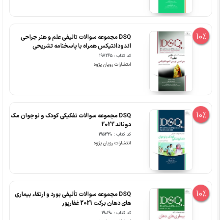
10%
DSQ مجموعه سوالات تالیفی علم و هنر جراحی
اندودانتیکس همراه با پاسخنامه تشریحی
کد کتاب : 198265
انتشارات رویان پژوه
10%
DSQ مجموعه سوالات تفکیکی کودک و نوجوان مک
دونالد 2022
کد کتاب : 195330
انتشارات رویان پژوه
10%
DSQ مجموعه سوالات تألیفی بورد و ارتقاء بیماری
های دهان برکت 2021 غفارپور
کد کتاب : 190190