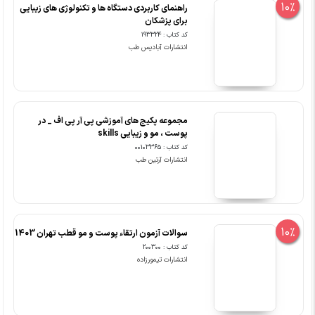
10%
راهنمای کاربردی دستگاه ها و تکنولوژی های زیبایی
برای پزشکان
کد کتاب : 193324
انتشارات آبادیس طب
مجموعه پکیج های آموزشی پی آر پی اف _ در
پوست ، مو و زیبایی skills
کد کتاب : 00103365
انتشارات آرتین طب
10%
سوالات آزمون ارتقاء پوست و مو قطب تهران 1403
کد کتاب : 200300
انتشارات تیمورزاده