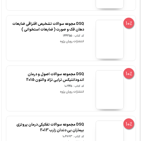
10%
ِDSQ مجوعه سوالات تشخیص افتراقی ضایعات
دهان فک و صورت ( ضایعات استخوانی )
کد کتاب : 144355
انتشارات رویان پژوه
10%
DSQ مجموعه سوالات اصول و درمان
اندودانتیکس ترابی نژاد والتون 2015
کد کتاب : 101945
انتشارات رویان پژوه
10%
DSQ مجموعه سوالات تفکیکی درمان پروتزی
بیماران بی دندان زارب 2013
کد کتاب : 106783