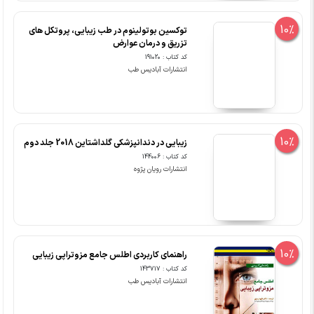
10%
توکسین بوتولینوم در طب زیبایی، پروتکل های
تزریق و درمان عوارض
کد کتاب : 191020
انتشارات آبادیس طب
10%
زیبایی در دندانپزشکی گلداشتاین 2018 جلد دوم
کد کتاب : 144006
انتشارات رویان پژوه
10%
راهنمای کاربردی اطلس جامع مزوتراپی زیبایی
کد کتاب : 143717
انتشارات آبادیس طب