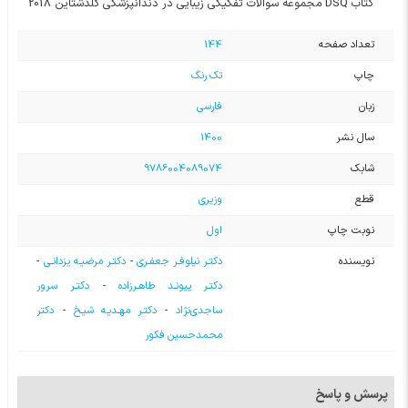
کتاب DSQ مجموعه سوالات تفکیکی زیبایی در دندانپزشکی گلدشتاین 2018
تعداد صفحه
144
چاپ
تک رنگ
زبان
فارسی
سال نشر
1400
شابک
9786004089074
قطع
وزیری
نوبت چاپ
اول
نویسنده
دکتـر نیلوفـر جعفـری
-
دکتـر مرضیـه یزدانـی
-
دکتـر پیونـد طاهـرزاده
-
دکتـر سرور
ساجدی‌نژاد
-
دکتـر مهـدیـه شیـخ
-
دکتر
محمدحسین فکور
پرسش و پاسخ