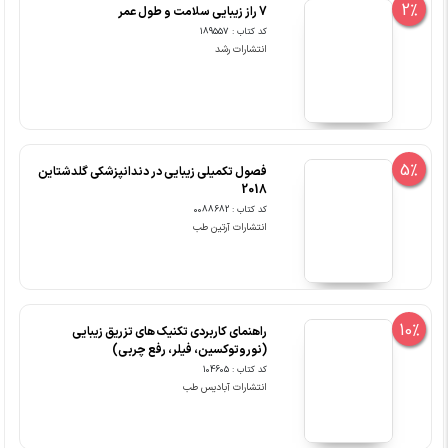
2%
7 راز زیبایی سلامت و طول عمر
کد کتاب : 189557
انتشارات رشد
5%
فصول تکمیلی زیبایی در دندانپزشکی گلدشتاین
2018
کد کتاب : 0088682
انتشارات آرتین طب
10%
راهنمای کاربردی تکنیک های تزریق زیبایی
(نوروتوکسین، فیلر، رفع چربی)
کد کتاب : 104605
انتشارات آبادیس طب