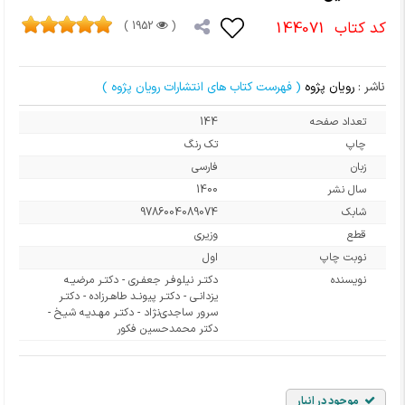
کد کتاب
144071
1952 )
(
ناشر :
رویان پژوه
( فهرست کتاب های انتشارات رویان پژوه )
تعداد صفحه
144
چاپ
تک رنگ
زبان
فارسی
سال نشر
1400
شابک
9786004089074
قطع
وزیری
نوبت چاپ
اول
نویسنده
دکتـر نیلوفـر جعفـری - دکتـر مرضیـه
یزدانـی - دکتـر پیونـد طاهـرزاده - دکتـر
سرور ساجدی‌نژاد - دکتـر مهـدیـه شیـخ -
دکتر محمدحسین فکور
موجود در انبار