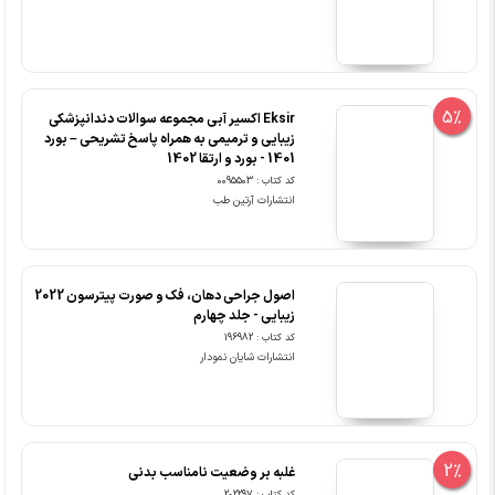
5%
Eksir اکسیر آبی مجموعه سوالات دندانپزشکی
زیبایی و ترمیمی به همراه پاسخ تشریحی – بورد
1401 - بورد و ارتقا 1402
کد کتاب : 0095503
انتشارات آرتین طب
اصول جراحی دهان، فک و صورت پیترسون 2022
زیبایی - جلد چهارم
کد کتاب : 196982
انتشارات شایان نمودار
2%
غلبه بر وضعیت نامناسب بدنی