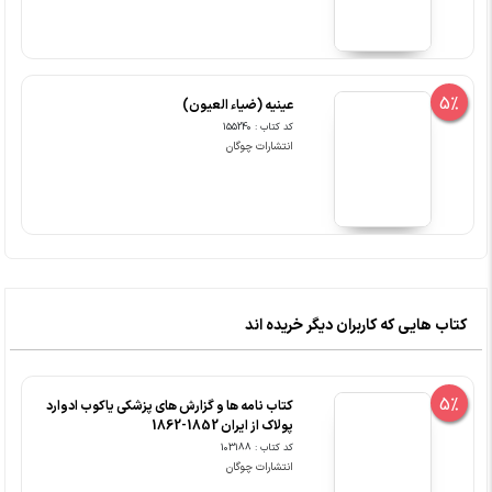
5%
عینیه (ضیاء العیون)
کد کتاب : 155240
انتشارات چوگان
کتاب هایی که کاربران دیگر خریده اند
5%
کتاب نامه ها و گزارش های پزشکی یاکوب ادوارد
پولاک از ایران 1852-1862
کد کتاب : 103188
انتشارات چوگان