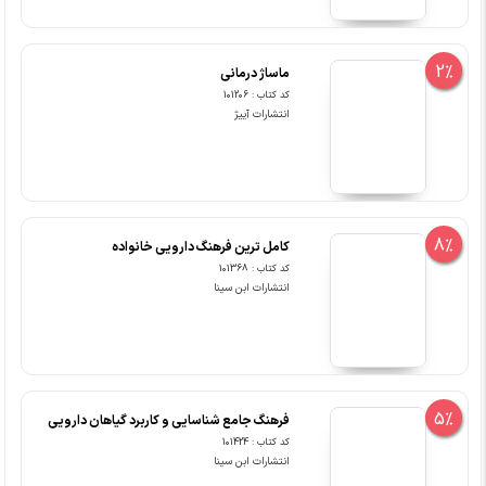
2%
ماساژ درمانی
کد کتاب : 101206
انتشارات آییژ
8%
کامل ترین فرهنگ دارویی خانواده
کد کتاب : 101368
انتشارات ابن سینا
5%
فرهنگ جامع شناسایی و کاربرد گیاهان دارویی
کد کتاب : 101424
انتشارات ابن سینا