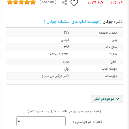
کد کتاب
103265
1852 )
(
ناشر :
چوگان
( فهرست کتاب های انتشارات چوگان )
تعداد صفحه
227
زبان
فارسی
سال نشر
1396
شابک
978600866729
قطع
وزیری
نوبت چاپ
اول
نویسنده
دکتر مژگان تن ساز و ...
موجود در انبار
(قیمت و موجودی بروز می باشد ، با خیال راحت خرید کنید)
تعداد درخواستی :