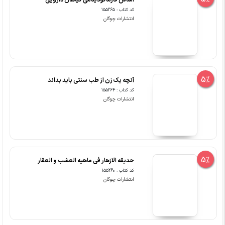
اساس فارماکودینامی گیاهان دارویی
کد کتاب : 155265
انتشارات چوگان
5%
آنچه یک زن از طب سنتی باید بداند
کد کتاب : 155264
انتشارات چوگان
5%
حدیقه الازهار فی ماهیه العشب و العقار
کد کتاب : 155260
انتشارات چوگان