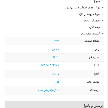
بلوغ
روش های جلوگیری از بارداری
غربالگری های لازم
حاملگی نابجا
یائستگی
کیست تخمدان
تعداد صفحه
227
زبان
فارسی
سال نشر
1396
شابک
978600866729
قطع
وزیری
نوبت چاپ
اول
نویسنده
دکتر مژگان تن ساز و ...
پرسش و پاسخ