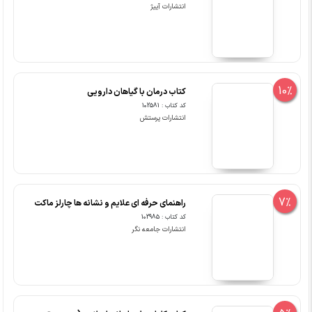
انتشارات آییژ
10%
کتاب درمان با گیاهان دارویی
کد کتاب : 102581
انتشارات پرستش
7%
راهنمای حرفه ای علایم و نشانه ها چارلز ماکت
کد کتاب : 102985
انتشارات جامعه نگر