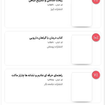
2%
ریخت شناسی و تشریح گیاهی
کد کتاب : 102528
انتشارات آییژ
10%
کتاب درمان با گیاهان دارویی
کد کتاب : 102581
انتشارات پرستش
7%
راهنمای حرفه ای علایم و نشانه ها چارلز ماکت
کد کتاب : 102985
انتشارات جامعه نگر