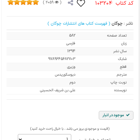
کد کتاب
103204
2059 )
(
ناشر :
چوگان
( فهرست کتاب های انتشارات چوگان )
تعداد صفحه
582
زبان
فارسی
سال نشر
1394
شابک
9789645682703
قطع
وزیری
مترجم
دیوسکوریدس
نوبت چاپ
دوم
نویسنده
علی بن شریف الحسینی
موجود در انبار
(قیمت و موجودی بروز می باشد ، با خیال راحت خرید کنید)