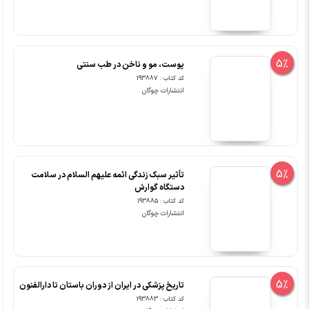
5%
پوست، مو و ناخن در طب سنتی
کد کتاب : 193887
انتشارات چوگان
5%
تأثیر سبک زندگی ائمه علیهم السلام در سلامت
دستگاه گوارش
کد کتاب : 193885
انتشارات چوگان
5%
تاریخ پزشکی در ایران از دوران باستان تا دارالفنون
کد کتاب : 193883