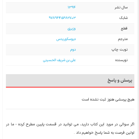
سال نشر
1394
شابک
9789645682703
قطع
وزیری
مترجم
دیوسکوریدس
نوبت چاپ
دوم
نویسنده
علی بن شریف الحسینی
پرسش و پاسخ
هیچ پرسشی هنوز ثبت نشده است
اگر سوالی در مورد این کتاب دارید، می توانید در قسمت پایین مطرح کرده - ما در
اولین فرصت به شما پاسخ خواهیم داد .