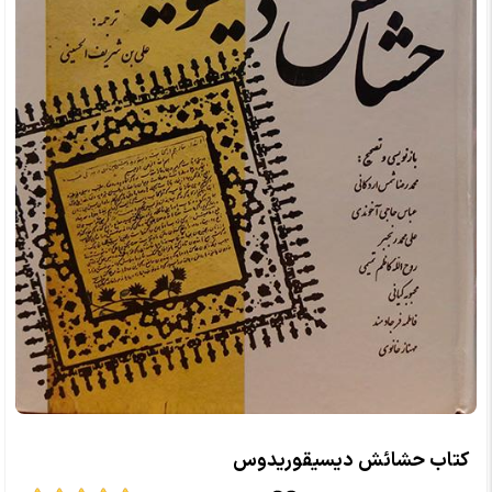
کتاب حشائش دیسیقوریدوس