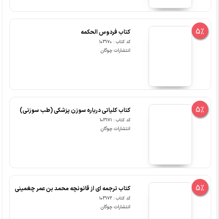
5%
کتاب فردوس الحکمه
کد کتاب : 103170
انتشارات چوگان
5%
کتاب کلیاتی درباره سوزن پزشکی (طب سوزنی)
کد کتاب : 103171
انتشارات چوگان
5%
کتاب ترجمه ای از قانونچه محمد بن عمر چغمینی
کد کتاب : 103172
انتشارات چوگان