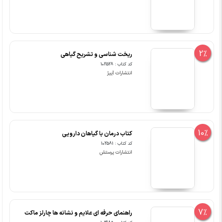
2%
ریخت شناسی و تشریح گیاهی
کد کتاب : 102528
انتشارات آییژ
10%
کتاب درمان با گیاهان دارویی
کد کتاب : 102581
انتشارات پرستش
7%
راهنمای حرفه ای علایم و نشانه ها چارلز ماکت