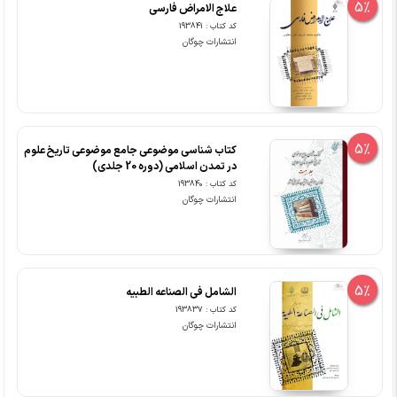
5%
علاج الامراض فارسی
کد کتاب : 193841
انتشارات چوگان
5%
کتاب شناسی موضوعی جامع موضوعی تاریخ علوم
در تمدن اسلامی (دوره 20 جلدی)
کد کتاب : 193840
انتشارات چوگان
5%
الشامل فی الصناعه الطبیه
کد کتاب : 193837
انتشارات چوگان