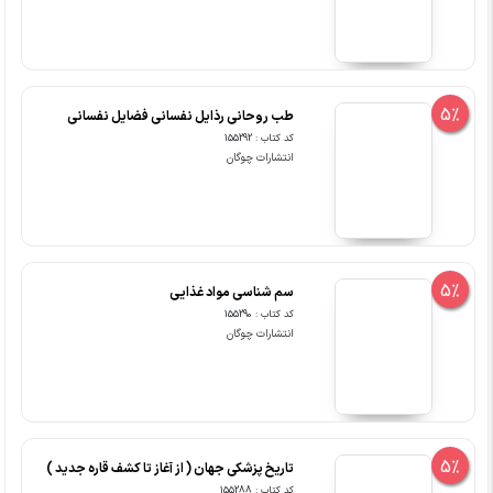
5%
طب روحانی رذایل نفسانی فضایل نفسانی
کد کتاب : 155292
انتشارات چوگان
5%
سم شناسی مواد غذایی
کد کتاب : 155290
انتشارات چوگان
5%
تاریخ پزشکی جهان ( از آغاز تا کشف قاره جدید )
کد کتاب : 155288