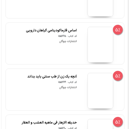
5%
اساس فارماکودینامی گیاهان دارویی
کد کتاب : 155265
انتشارات چوگان
5%
آنچه یک زن از طب سنتی باید بداند
کد کتاب : 155264
انتشارات چوگان
5%
حدیقه الازهار فی ماهیه العشب و العقار
کد کتاب : 155260