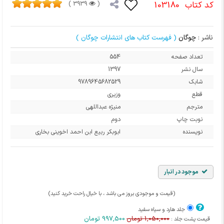
کد کتاب
103180
3939 )
(
ناشر :
چوگان
( فهرست کتاب های انتشارات چوگان )
تعداد صفحه
554
سال نشر
1397
شابک
9789645682529
قطع
وزیری
مترجم
منیژه عبداللهی
نوبت چاپ
دوم
نویسنده
ابوبکر ربیع ابن احمد اخوینی بخاری
موجود در انبار
(قیمت و موجودی بروز می باشد ، با خیال راحت خرید کنید)
جلد هارد و سیاه سفید
1,050,000 تومان
997,500 تومان
قیمت پشت جلد :