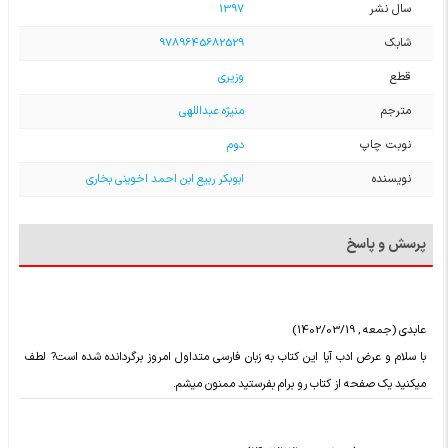
سال نشر
1397
شابک
9789645682529
قطع
وزیری
مترجم
منیژه عبداللهی
نوبت چاپ
دوم
نویسنده
ابوبکر ربیع ابن احمد اخوینی بخاری
پرسش و پاسخ
عابدی (جمعه , 1402/03/19)
با سلام و عرض ادب آیا این کتاب به زبان فارسی متداول امروز برگردانده شده است? لطف
میکنید یک صفحه از کتاب رو برام بفرستید ممنون میشم.