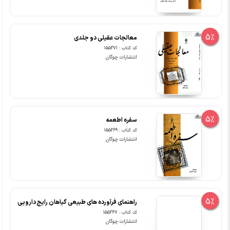
5%
معالجات عقیلی دو جلدی
کد کتاب : 155271
انتشارات چوگان
5%
سفره اطعمه
کد کتاب : 155269
انتشارات چوگان
5%
راهنمای فرآورده های طبیعی گیاهان رایج دارویی
کد کتاب : 155267
انتشارات چوگان