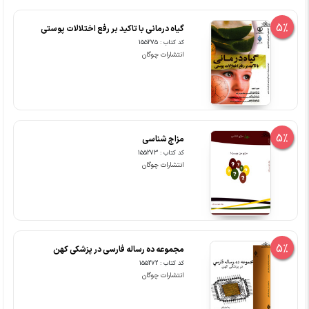
5%
گیاه درمانی با تاکید بر رفع اختلالات پوستی
کد کتاب : 155275
انتشارات چوگان
5%
مزاج شناسی
کد کتاب : 155273
انتشارات چوگان
5%
مجموعه ده رساله فارسی در پزشکی کهن
کد کتاب : 155272
انتشارات چوگان