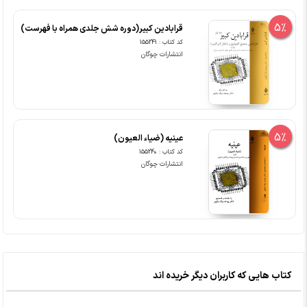
5%
قرابادین کبیر(دوره شش جلدی همراه با فهرست)
کد کتاب : 155241
انتشارات چوگان
5%
عینیه (ضیاء العیون)
کد کتاب : 155240
انتشارات چوگان
کتاب هایی که کاربران دیگر خریده اند