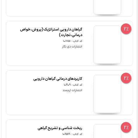
2%
گیاهان دارویی استراتژیک (پروش،خواص
درمانی،تجارت)
کد کتاب : 101751
انتشارات دی نگار
2%
کاربردهای درمانی گیاهان دارویی
کد کتاب : 102109
انتشارات ارجمند
2%
ریخت شناسی و تشریح گیاهی
کد کتاب : 102528