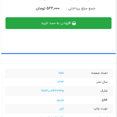
522,000 تومان
جمع مبلغ پرداختی :
افزودن به سبد خرید
تعداد صفحه
258
سال نشر
1396
شابک
9786007463765
قطع
وزیری
نوبت چاپ
اول