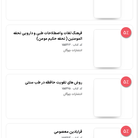
5%
فرهنگ لغات واصطلاحات طبی و دارویی تحفه
المومنین ( تحفه حکیم مومن)
کد کتاب : 155286
انتشارات چوگان
5%
روش های تقویت حافظه در طب سنتی
کد کتاب : 155285
انتشارات چوگان
5%
قرابادین معصومی