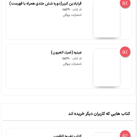
5%
قرابادین کبیر(دوره شش جلدی همراه با فهرست)
کد کتاب : 155241
انتشارات چوگان
5%
عینیه (ضیاء العیون)
کد کتاب : 155240
انتشارات چوگان
کتاب هایی که کاربران دیگر خریده اند
5%
کتاب تفریح القلوب