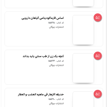
5%
اساس فارماکودینامی گیاهان دارویی
کد کتاب : 155265
انتشارات چوگان
5%
آنچه یک زن از طب سنتی باید بداند
کد کتاب : 155264
انتشارات چوگان
5%
حدیقه الازهار فی ماهیه العشب و العقار
کد کتاب : 155260
انتشارات چوگان