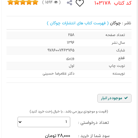
کد کتاب
103178
1594 )
(
ناشر :
چوگان
( فهرست کتاب های انتشارات چوگان )
تعداد صفحه
258
سال نشر
1396
شابک
9786007463765
قطع
وزیری
نوبت چاپ
اول
نویسنده
دکتر غلامرضا حسینی
موجود در انبار
(قیمت و موجودی بروز می باشد ، با خیال راحت خرید کنید)
تعداد درخواستی :
28,000 تومان
سود شما از خرید :