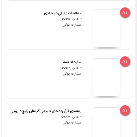
5%
معالجات عقیلی دو جلدی
کد کتاب : 155271
انتشارات چوگان
5%
سفره اطعمه
کد کتاب : 155269
انتشارات چوگان
5%
راهنمای فرآورده های طبیعی گیاهان رایج دارویی
کد کتاب : 155267
انتشارات چوگان