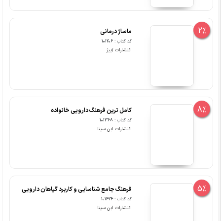
2%
ماساژ درمانی
کد کتاب : 101206
انتشارات آییژ
8%
کامل ترین فرهنگ دارویی خانواده
کد کتاب : 101368
انتشارات ابن سینا
5%
فرهنگ جامع شناسایی و کاربرد گیاهان دارویی
کد کتاب : 101424
انتشارات ابن سینا