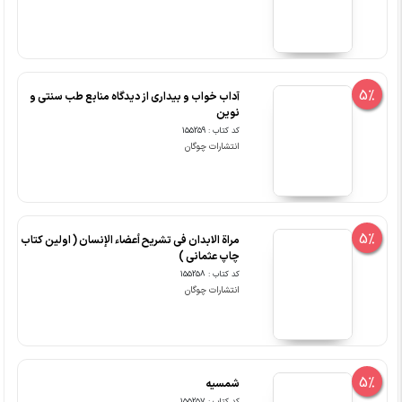
5%
آداب خواب و بیداری از دیدگاه منابع طب سنتی و
نوین
کد کتاب : 155259
انتشارات چوگان
5%
مراة الابدان فی تشریح أعضاء الإنسان ( اولین کتاب
چاپ عثمانی )
کد کتاب : 155258
انتشارات چوگان
5%
شمسیه