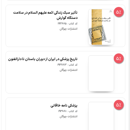
5%
تأثیر سبک زندگی ائمه علیهم السلام در سلامت
دستگاه گوارش
کد کتاب : 193885
انتشارات چوگان
5%
تاریخ پزشکی در ایران از دوران باستان تا دارالفنون
کد کتاب : 193883
انتشارات چوگان
5%
پزشکی نامه خاقانی
کد کتاب : 193881
انتشارات چوگان