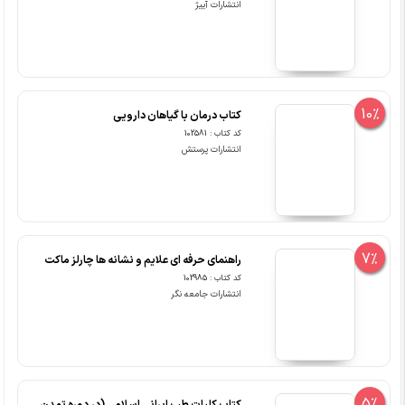
انتشارات آییژ
10%
کتاب درمان با گیاهان دارویی
کد کتاب : 102581
انتشارات پرستش
7%
راهنمای حرفه ای علایم و نشانه ها چارلز ماکت
کد کتاب : 102985
انتشارات جامعه نگر
5%