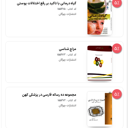
5%
گیاه درمانی با تاکید بر رفع اختلالات پوستی
کد کتاب : 155275
انتشارات چوگان
5%
مزاج شناسی
کد کتاب : 155273
انتشارات چوگان
5%
مجموعه ده رساله فارسی در پزشکی کهن
کد کتاب : 155272
انتشارات چوگان