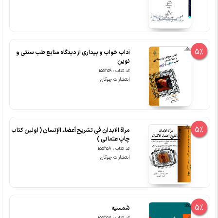
5%
آداب خواب و بیداری از دیدگاه منابع طب سنتی و
نوین
کد کتاب : 155259
انتشارات چوگان
5%
مراة الابدان فی تشریح أعضاء الإنسان ( اولین کتاب
چاپ عثمانی )
کد کتاب : 155258
انتشارات چوگان
5%
شمسیه