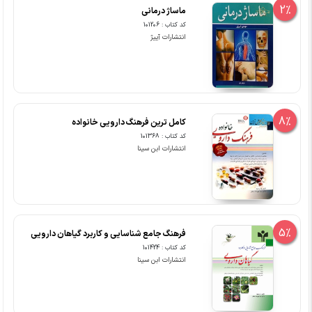
2%
ماساژ درمانی
کد کتاب : 101206
انتشارات آییژ
8%
کامل ترین فرهنگ دارویی خانواده
کد کتاب : 101368
انتشارات ابن سینا
5%
فرهنگ جامع شناسایی و کاربرد گیاهان دارویی
کد کتاب : 101424
انتشارات ابن سینا