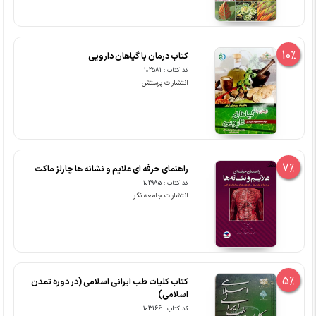
10%
کتاب درمان با گیاهان دارویی
کد کتاب : 102581
انتشارات پرستش
7%
راهنمای حرفه ای علایم و نشانه ها چارلز ماکت
کد کتاب : 102985
انتشارات جامعه نگر
5%
کتاب کلیات طب ایرانی اسلامی (در دوره تمدن
اسلامی)
کد کتاب : 103166