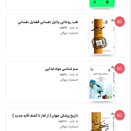
5%
طب روحانی رذایل نفسانی فضایل نفسانی
کد کتاب : 155292
انتشارات چوگان
5%
سم شناسی مواد غذایی
کد کتاب : 155290
انتشارات چوگان
5%
تاریخ پزشکی جهان ( از آغاز تا کشف قاره جدید )
کد کتاب : 155288
انتشارات چوگان