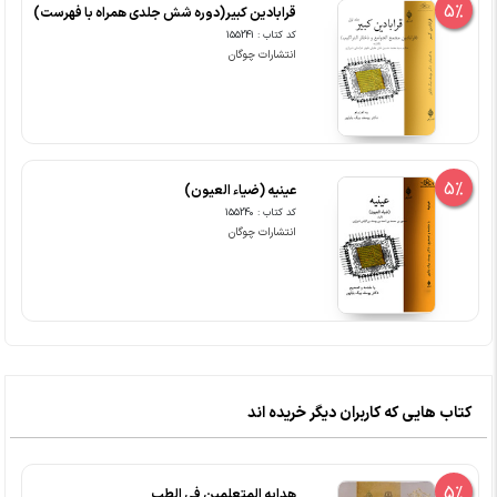
5%
قرابادین کبیر(دوره شش جلدی همراه با فهرست)
کد کتاب : 155241
انتشارات چوگان
5%
عینیه (ضیاء العیون)
کد کتاب : 155240
انتشارات چوگان
کتاب هایی که کاربران دیگر خریده اند
5%
هدایه المتعلمین فی الطب