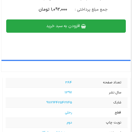
1,092,000 تومان
جمع مبلغ پرداختی :
افزودن به سبد خرید
تعداد صفحه
384
سال نشر
1397
شابک
9789642542765
قطع
رحلی
نوبت چاپ
دوم