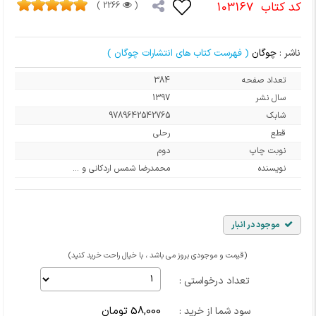
کد کتاب
103167
2266 )
(
ناشر :
چوگان
( فهرست کتاب های انتشارات چوگان )
تعداد صفحه
384
سال نشر
1397
شابک
9789642542765
قطع
رحلی
نوبت چاپ
دوم
نویسنده
محمدرضا شمس اردکانی و ...
موجود در انبار
(قیمت و موجودی بروز می باشد ، با خیال راحت خرید کنید)
تعداد درخواستی :
58,000 تومان
سود شما از خرید :