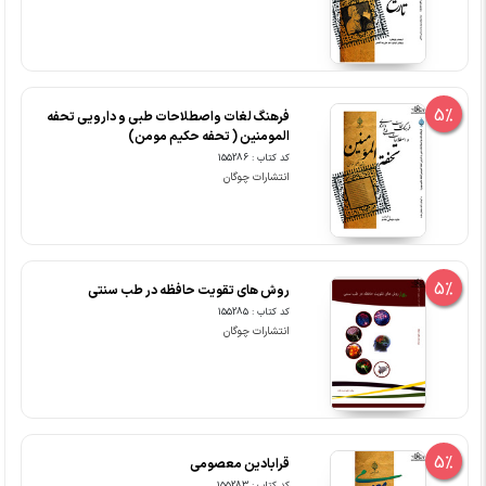
5%
فرهنگ لغات واصطلاحات طبی و دارویی تحفه
المومنین ( تحفه حکیم مومن)
کد کتاب : 155286
انتشارات چوگان
5%
روش های تقویت حافظه در طب سنتی
کد کتاب : 155285
انتشارات چوگان
5%
قرابادین معصومی