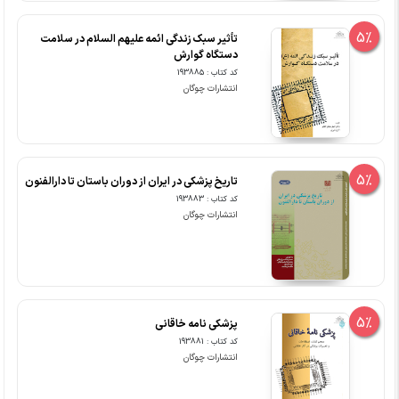
5%
تأثیر سبک زندگی ائمه علیهم السلام در سلامت
دستگاه گوارش
کد کتاب : 193885
انتشارات چوگان
5%
تاریخ پزشکی در ایران از دوران باستان تا دارالفنون
کد کتاب : 193883
انتشارات چوگان
5%
پزشکی نامه خاقانی
کد کتاب : 193881
انتشارات چوگان