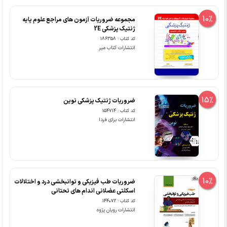
10%
مجموعه ضروریات آزمون های مراجع علوم پایه
ژنتیک پزشکی 2E
کد کتاب : 186358
انتشارات کتاب میر
15%
ضروریات ژنتیک پزشکی نوین
کد کتاب : 154714
انتشارات برای فردا
10%
ضروریات طب فیزیکی و توانبخشی درد و اختلالات
اسکلتی عضلانی اندام های تحتانی
کد کتاب : 144072
انتشارات رویان پژوه