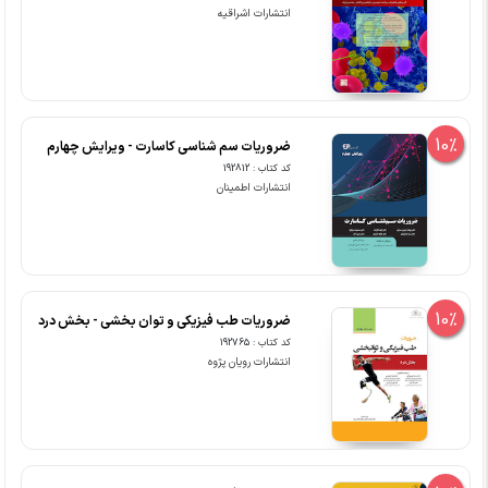
انتشارات اشراقیه
10%
ضروریات سم شناسی کاسارت - ویرایش چهارم
کد کتاب : 192812
انتشارات اطمینان
10%
ضروریات طب فیزیکی و توان بخشی - بخش درد
کد کتاب : 192765
انتشارات رویان پژوه