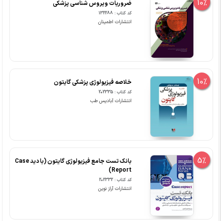
10%
ضروریات ویروس شناسی پزشکی
کد کتاب : 132288
انتشارات اطمینان
10%
خلاصه فیزیولوژی پزشکی گایتون
کد کتاب : 202335
انتشارات آبادیس طب
5%
بانک تست جامع فیزیولوژی گایتون (با دید Case
Report)
کد کتاب : 202332
انتشارات آراز نوین