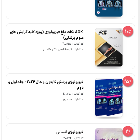
10%
‏ AGK نکات داغ فیزیولوژی (ویژه کلیه گرایش های
علوم پزشکی)
کد کتاب : 200857
انتشارات گروه تالیفی دکتر خلیلی
25%
فیزیولوژی پزشکی گایتون و هال 2026 - جلد اول و
دوم
کد کتاب : 200750
انتشارات حیدری
2%
فیزیولوژی انسانی
کد کتاب : 200624