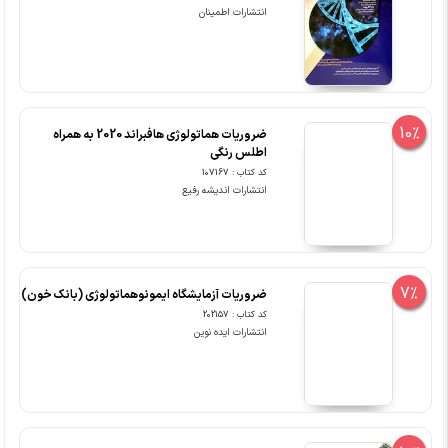
انتشارات اطمینان
10%
ضروریات هماتولوژی هافبراند 2020 به همراه
اطلس رنگی
کد کتاب : 107167
انتشارات اندیشه رفیع
7%
ضروریات آزمایشگاه ایمونوهماتولوژی (بانک خون)
کد کتاب : 202157
انتشارات ایده نوین