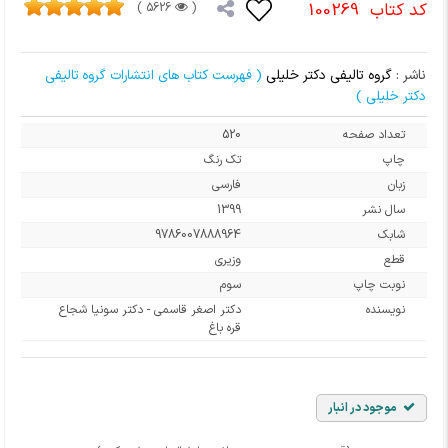
کد کتاب
100269
5626 )
(
ناشر :
گروه تالیفی دکتر خلیلی
( فهرست کتاب های انتشارات گروه تالیفی
دکتر خلیلی )
تعداد صفحه
520
چاپ
تک رنگ
زبان
فارسی
سال نشر
1399
شابک
9786007888964
قطع
وزیری
نوبت چاپ
سوم
نویسنده
دکتر اصغر قاسمی - دکتر سونیا شجاع
قره باغ
موجود در انبار