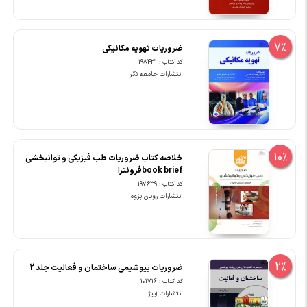
7%
ضروریات تهویه مکانیکی
کد کتاب : 198431
انتشارات جامعه نگر
10%
خلاصه کتاب ضروریات طب فیزیکی و توانبخشی
book briefفرونترا
کد کتاب : 197639
انتشارات رویان پژوه
2%
ضروریات بیوشیمی ساختمان و فعالیت جلد 2
کد کتاب : 101716
انتشارات آییژ