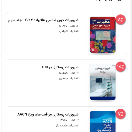
8%
ضروریات خون شناسی هافبراند 2024 - جلد سوم
کد کتاب : 201847
انتشارات اشراقیه
15%
ضروریات پرستاری در ICU
کد کتاب : 200585
انتشارات جعفری
7%
ضروریات پرستاری مراقبت های ویژه AACN
کد کتاب : 189917
انتشارات جامعه نگر