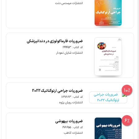
انتشارات مرسدس دنت
ضروریات فارماکولوژی در دندانپزشکی
کد کتاب : 199453
انتشارات شایان نمودار
10%
ضروریات جراحی ارتوگناتیک 2022
کد کتاب : 189883
انتشارات رویان پژوه
6%
ضروریات بیهوشی
کد کتاب : 198655
انتشارات آناطب