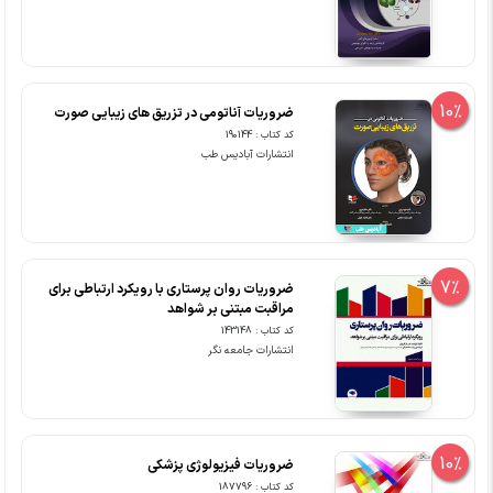
10%
ضروریات آناتومی در تزریق های زیبایی صورت
کد کتاب : 190144
انتشارات آبادیس طب
7%
ضروریات روان پرستاری با رویکرد ارتباطی برای
مراقبت مبتنی بر شواهد
کد کتاب : 143148
انتشارات جامعه نگر
10%
ضروریات فیزیولوژی پزشکی
کد کتاب : 187796