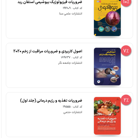
10%
ضروریات فیزیولوژیک بیوشیمی استفان رید
کد کتاب : 192709
انتشارات علمی سنا
7%
اصول کاربردی و ضروریات مراقبت از زخم 2020
کد کتاب : 189737
انتشارات جامعه نگر
2%
ضروریات تغذیه و رژیم درمانی (جلد اول)
کد کتاب : 191555
انتشارات حتمی