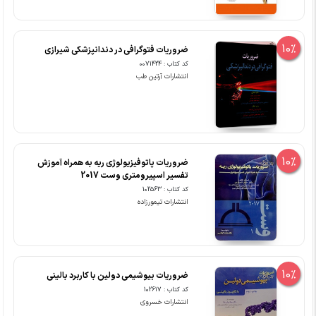
10%
ضروریات فتوگرافی در دندانپزشکی شیرازی
کد کتاب : 0071424
انتشارات آرتین طب
10%
ضروریات پاتوفیزیولوژی ریه به همراه آموزش
تفسیر اسپیرومتری وست 2017
کد کتاب : 102563
انتشارات تیمورزاده
10%
ضروریات بیوشیمی دولین با کاربرد بالینی
کد کتاب : 102617
انتشارات خسروی