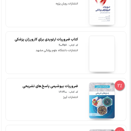
انتشارات رویان پژوه
کتاب ضروریات ارتوپدی برای کارورزان پزشکی
کد کتاب : 200458
انتشارات دانشگاه علوم پزشکی مشهد
2%
ضروریات بیوشیمی پاسخ های تشریحی
کد کتاب : 187400
انتشارات آییژ