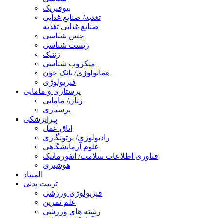
بیوفیزیک
تغذیه/ صنایع غذایی
صنایع غذایی
تغذیه
جنین شناسی
زیست شناسی
ژنتیک
میکروب شناسی
هماتولوژی/ بانک خون
فیزیولوژی
پرستاری و مامایی
زنان/ مامایی
پرستاری
پیراپزشکی
اتاق عمل
رادیولوژی/ پرتونگاری
علوم آزمایشگاهی
فناوری اطلاعات سلامت/ انفورماتیک
هوشبری
المپیاد
تربیت بدنی
فیزیولوژی ورزشی
علم تمرین
رشته های ورزشی