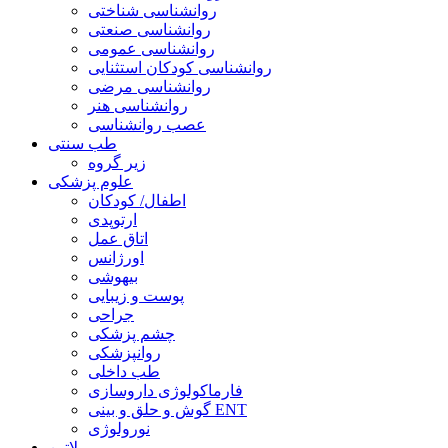
روانشناسی شناختی
روانشناسی صنعتی
روانشناسی عمومی
روانشناسی کودکان استثنایی
روانشناسی مرضی
روانشناسی هنر
عصب روانشناسی
طب سنتی
زیر گروه
علوم پزشکی
اطفال/ کودکان
ارتوپدی
اتاق عمل
اورژانس
بیهوشی
پوست و زیبایی
جراحی
چشم پزشکی
روانپزشکی
طب داخلی
فارماکولوژی داروسازی
گوش و حلق و بینی ENT
نورولوژی
لاتین