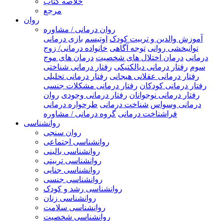
خلاصه کتاب
مرجع
روان
روان درمانی / مشاوره
آموزش والدین و تربیت کودک
اوتیسم
بازی درمانی
توانبخشی روانی
توجه آگاهی
خانواده درمانی/ زوج
درمانی
درمان اختلال های شخصیت
درمان های موج
سوم
رفتار درمانی دیالکتیکی
رفتار درمانی شناختی
رفتار درمانی عقلانی هیجانی
رفتار درمانی تحلیلی
رفتار درمانی کودکان
رفتار درمانی مشکلات جنسی
رفتار درمانی نوجوانان
رفتار درمانی وجودی
روان
درمانی وسواس
شناخت درمانی
طرحواره درمانی
فراشناخت درمانی
گروه درمانی / مشاوره
روانشناسی
روان سنجی
روانشناسی اجتماعی
روانشناسی بالینی
روانشناسی تربیتی
روانشناسی جنایی
روانشناسی جنسی
روانشناسی رشد و کودک
روانشناسی زنان
روانشناسی سلامت
روانشناسی شخصیت