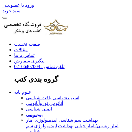
ورود یا عضویت
سبد خرید
صفحه نخست
مقالات
تماس با ما
پیگیری سفارش
تلفن تماس : 02166407009
گروه بندی کتب
علوم پایه
آسیب شناسی بافت شناسی
آناتومی نوروآناتومی
ایمنی شناسی
بیوشیمی
بهداشت سم شناسی اپیدمیولوژی آمار
آمار زیستی/ آمار حیاتی
بهداشت
اپیدمیولوژی
سم
شناسی