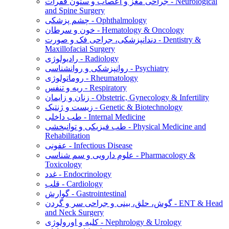
جراحی مغز و اعصاب و ستون فقرات - Neurological
and Spine Surgery
چشم پزشکی - Ophthalmology
خون و سرطان - Hematology & Oncology
دندانپزشکی، جراحی فک و صورت - Dentistry &
Maxillofacial Surgery
رادیولوژی - Radiology
روانپزشکی و روانشناسی - Psychiatry
روماتولوژی - Rheumatology
ریه و تنفس - Respiratory
زنان و زایمان - Obstetric, Gynecology & Infertility
زیست و ژنتیک - Genetic & Biotechnology
طب داخلی - Internal Medicine
طب فیزیکی و توانبخشی - Physical Medicine and
Rehabilitation
عفونی - Infectious Disease
علوم دارویی و سم شناسی - Pharmacology &
Toxicology
غدد - Endocrinology
قلب - Cardiology
گوارش - Gastrointestinal
گوش، حلق، بینی و جراحی سر و گردن - ENT & Head
and Neck Surgery
کلیه و اورولوژی - Nephrology & Urology