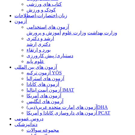
کتاب های ورزشی
کودک و ورزش
زبان-اختصارات-اصطلاحات
آزمون
آزمون های استخدامی
وزارت بهداشت
وزارت علوم
آموزش و پرورش
ارشد و دکتری
دکتری
ارشد
بورد و ارتقاء
دستیاری/ پیش کارورزی
علوم پایه
آزمون های بین المللی
آزمون تركيه YÖS
آزمون های استرالیا
آزمون های کانادا
آزمون آیمت ایتالیا IMAT
آزمون های آمریکا
آزمون های انگلیس
آزمون های امارت متحده عربی(دبی)DHA
آزمون های داروسازی کانادا و آمریکا PCAT
دروس عمومی
دندانپزشکی
مجموعه سوالات