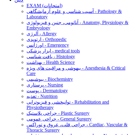
EXAM (امتحانات)
آسیب شناسی و علوم آزمایشگاهی - Pathology &
Laboratory
آناتومی، جنین و فیزیولوژی - Anatomy, Physiology &
Embryology
آلرژی - Allergy
ارتوپدی - Orthopedic
اورژانس - Emergency
ابزار پزشکی - medical tools
بافت شناسی - Histology
بهداشت - Health Science
بیهوشی و مراقبت های ویژه - Anesthesia & Critical
Care
بیوشیمی - Biochemistry
پرستاری - Nursing
پوست - Dermatology
تغذیه - Nutrition
توانبخشی و فیزیوتراپی - Rehabilitation and
Physiotherapy
جراحی پلاستیک - Plastic Surgery
جراحی عمومی - General Surgery
جراحی قلب، عروق و توراکس - Cardiac, Vascular &
Thoracic Surgery