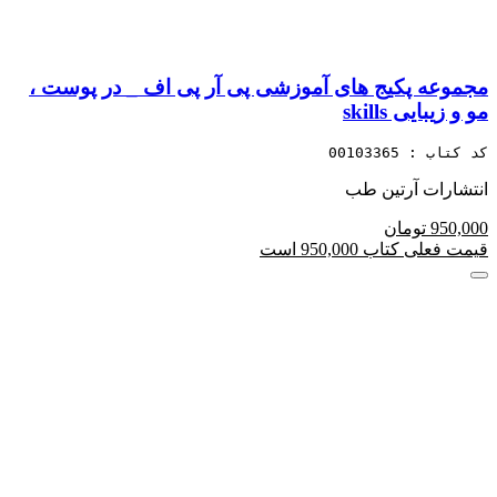
مجموعه پکیج های آموزشی پی آر پی اف _ در پوست ،
مو و زیبایی skills
کد کتاب : 00103365
انتشارات آرتین طب
950,000 تومان
قیمت فعلی کتاب 950,000 است