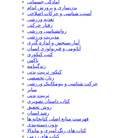
آمادگی جسمانی
بدن‌سازی و پرورش اندام
آسیب شناسی و حرکات اصلاحی
تغذیه ورزشی
رفتار حرکتی
روانشناسی ورزشی
مدیریت ورزشی
آمار،سنجش و اندازه گیری
آناتومی و فیزیولوژی انسان
کتب کنکوری
باکس
زندگینامه
کنکور تربیت بدنی
زبان تخصصی
حرکت شناسی و بیومکانیک ورزشی
سایر
تربیت بدنی
کتاب داستان تصویری
روش تحقیق
رشد انسان
فهرست منابع اصلی کتابخانه ها
بدون دسته‌بندی
کتاب های رنگ آمیزی و ماندالا
کتاب های رزمی