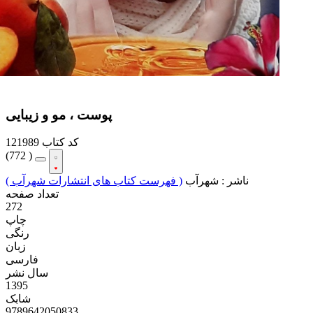
پوست ، مو و زیبایی
کد کتاب
121989
(
772 )
ناشر :
شهرآب
( فهرست کتاب های انتشارات شهرآب )
تعداد صفحه
272
چاپ
رنگی
زبان
فارسی
سال نشر
1395
شابک
9789642050833