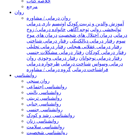
خلاصه کتاب
مرجع
روان
روان درمانی / مشاوره
آموزش والدین و تربیت کودک
اوتیسم
بازی درمانی
توانبخشی روانی
توجه آگاهی
خانواده درمانی/ زوج
درمانی
درمان اختلال های شخصیت
درمان های موج
سوم
رفتار درمانی دیالکتیکی
رفتار درمانی شناختی
رفتار درمانی عقلانی هیجانی
رفتار درمانی تحلیلی
رفتار درمانی کودکان
رفتار درمانی مشکلات جنسی
رفتار درمانی نوجوانان
رفتار درمانی وجودی
روان
درمانی وسواس
شناخت درمانی
طرحواره درمانی
فراشناخت درمانی
گروه درمانی / مشاوره
روانشناسی
روان سنجی
روانشناسی اجتماعی
روانشناسی بالینی
روانشناسی تربیتی
روانشناسی جنایی
روانشناسی جنسی
روانشناسی رشد و کودک
روانشناسی زنان
روانشناسی سلامت
روانشناسی شخصیت