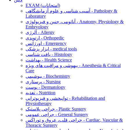
EXAM (امتحانات)
آسیب شناسی و علوم آزمایشگاهی - Pathology &
Laboratory
آناتومی، جنین و فیزیولوژی - Anatomy, Physiology &
Embryology
آلرژی - Allergy
ارتوپدی - Orthopedic
اورژانس - Emergency
ابزار پزشکی - medical tools
بافت شناسی - Histology
بهداشت - Health Science
بیهوشی و مراقبت های ویژه - Anesthesia & Critical
Care
بیوشیمی - Biochemistry
پرستاری - Nursing
پوست - Dermatology
تغذیه - Nutrition
توانبخشی و فیزیوتراپی - Rehabilitation and
Physiotherapy
جراحی پلاستیک - Plastic Surgery
جراحی عمومی - General Surgery
جراحی قلب، عروق و توراکس - Cardiac, Vascular &
Thoracic Surgery