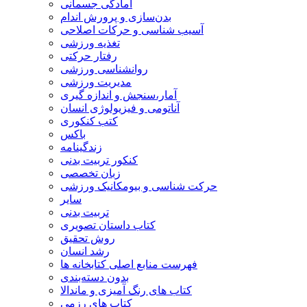
آمادگی جسمانی
بدن‌سازی و پرورش اندام
آسیب شناسی و حرکات اصلاحی
تغذیه ورزشی
رفتار حرکتی
روانشناسی ورزشی
مدیریت ورزشی
آمار،سنجش و اندازه گیری
آناتومی و فیزیولوژی انسان
کتب کنکوری
باکس
زندگینامه
کنکور تربیت بدنی
زبان تخصصی
حرکت شناسی و بیومکانیک ورزشی
سایر
تربیت بدنی
کتاب داستان تصویری
روش تحقیق
رشد انسان
فهرست منابع اصلی کتابخانه ها
بدون دسته‌بندی
کتاب های رنگ آمیزی و ماندالا
کتاب های رزمی