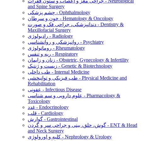
جراحی مغز و اعصاب و ستون فقرات - Neurological
and Spine Surgery
چشم پزشکی - Ophthalmology
خون و سرطان - Hematology & Oncology
دندانپزشکی، جراحی فک و صورت - Dentistry &
Maxillofacial Surgery
رادیولوژی - Radiology
روانپزشکی و روانشناسی - Psychiatry
روماتولوژی - Rheumatology
ریه و تنفس - Respiratory
زنان و زایمان - Obstetric, Gynecology & Infertility
زیست و ژنتیک - Genetic & Biotechnology
طب داخلی - Internal Medicine
طب فیزیکی و توانبخشی - Physical Medicine and
Rehabilitation
عفونی - Infectious Disease
علوم دارویی و سم شناسی - Pharmacology &
Toxicology
غدد - Endocrinology
قلب - Cardiology
گوارش - Gastrointestinal
گوش، حلق، بینی و جراحی سر و گردن - ENT & Head
and Neck Surgery
کلیه و اورولوژی - Nephrology & Urology