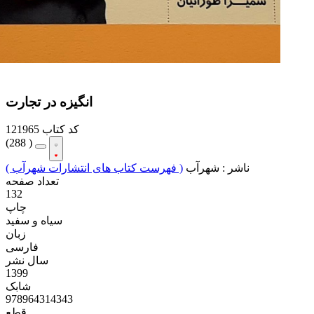
انگیزه در تجارت
کد کتاب
121965
(
288 )
ناشر :
شهرآب
( فهرست کتاب های انتشارات شهرآب )
تعداد صفحه
132
چاپ
سیاه و سفید
زبان
فارسی
سال نشر
1399
شابک
978964314343
قطع