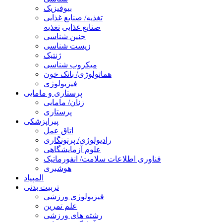
بیوفیزیک
تغذیه/ صنایع غذایی
صنایع غذایی
تغذیه
جنین شناسی
زیست شناسی
ژنتیک
میکروب شناسی
هماتولوژی/ بانک خون
فیزیولوژی
پرستاری و مامایی
زنان/ مامایی
پرستاری
پیراپزشکی
اتاق عمل
رادیولوژی/ پرتونگاری
علوم آزمایشگاهی
فناوری اطلاعات سلامت/ انفورماتیک
هوشبری
المپیاد
تربیت بدنی
فیزیولوژی ورزشی
علم تمرین
رشته های ورزشی