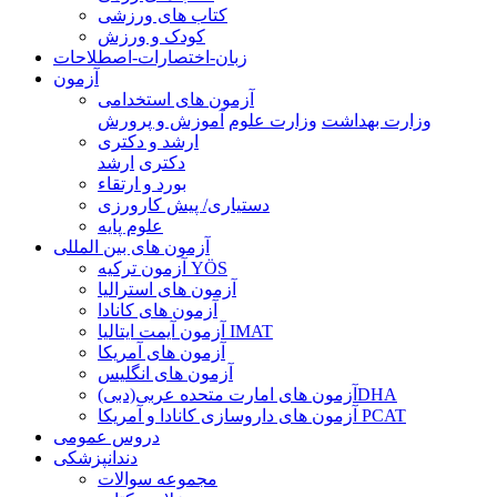
کتاب های ورزشی
کودک و ورزش
زبان-اختصارات-اصطلاحات
آزمون
آزمون های استخدامی
وزارت بهداشت
وزارت علوم
آموزش و پرورش
ارشد و دکتری
دکتری
ارشد
بورد و ارتقاء
دستیاری/ پیش کارورزی
علوم پایه
آزمون های بین المللی
آزمون تركيه YÖS
آزمون های استرالیا
آزمون های کانادا
آزمون آیمت ایتالیا IMAT
آزمون های آمریکا
آزمون های انگلیس
آزمون های امارت متحده عربی(دبی)DHA
آزمون های داروسازی کانادا و آمریکا PCAT
دروس عمومی
دندانپزشکی
مجموعه سوالات