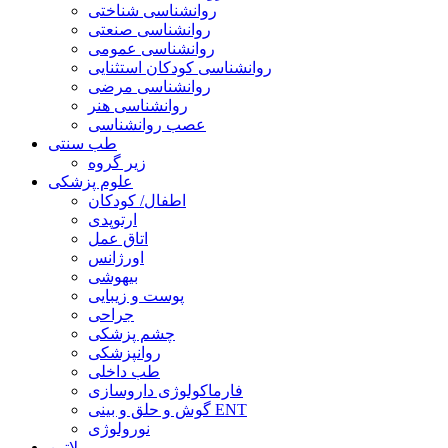
روانشناسی شناختی
روانشناسی صنعتی
روانشناسی عمومی
روانشناسی کودکان استثنایی
روانشناسی مرضی
روانشناسی هنر
عصب روانشناسی
طب سنتی
زیر گروه
علوم پزشکی
اطفال/ کودکان
ارتوپدی
اتاق عمل
اورژانس
بیهوشی
پوست و زیبایی
جراحی
چشم پزشکی
روانپزشکی
طب داخلی
فارماکولوژی داروسازی
گوش و حلق و بینی ENT
نورولوژی
لاتین