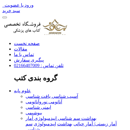
ورود یا عضویت
سبد خرید
صفحه نخست
مقالات
تماس با ما
پیگیری سفارش
تلفن تماس : 02166407009
گروه بندی کتب
علوم پایه
آسیب شناسی بافت شناسی
آناتومی نوروآناتومی
ایمنی شناسی
بیوشیمی
بهداشت سم شناسی اپیدمیولوژی آمار
آمار زیستی/ آمار حیاتی
بهداشت
اپیدمیولوژی
سم
شناسی