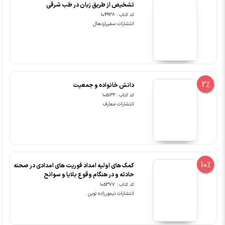
تشخیص از طریق زبان در طب شرقی
کد کتاب : 104938
انتشارات سفیراردهال
2%
دانش خانواده و جمعیت
کد کتاب : 105132
انتشارات معارف
10%
کمک های اولیه امداد فوریت های امدادی در صحنه
حادثه و در هنگام وقوع بلایا و سوانح
کد کتاب : 105377
انتشارات تیمورزاده نوین