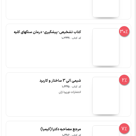
30%
کتاب تشخیص-پیشگیری- درمان سنگهای کلیه
کد کتاب : 103499
2%
شیمی آلی 3 ساختار و کاربرد
کد کتاب : 104295
انتشارات نورپردازان
7%
مرجع مصاحبه دکترا (کیمیا)
کد کتاب : 104916