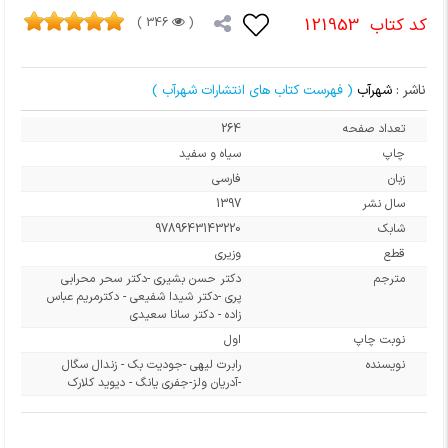
کد کتاب
121953
346 )
(
ناشر :
شهرآب
( فهرست کتاب های انتشارات شهرآب )
تعداد صفحه
264
چاپ
سیاه و سفید
زبان
فارسی
سال نشر
1397
شابک
9789643143220
قطع
وزیری
مترجم
دکتر حسن بشیری -دکتر سحر محرابی
پری -دکتر شیدا شفیعی - دکترمریم عباس
زاده - دکتر سانا سعیدی
نوبت چاپ
اول
نویسنده
رابرت لیهی -جودیت بک - زندال سگال
-آدریان ولز-جفری یانگ - دیوید کلارک