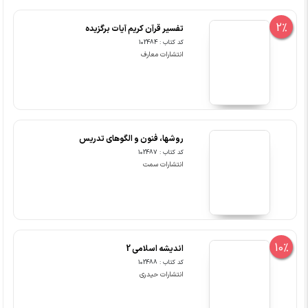
2%
تفسیر قرآن کریم آیات برگزیده
کد کتاب : 102484
انتشارات معارف
روشها، فنون و الگوهای تدریس
کد کتاب : 102487
انتشارات سمت
10%
اندیشه اسلامی 2
کد کتاب : 102488
انتشارات حیدری