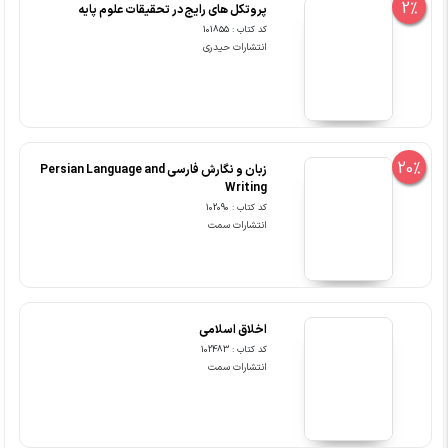
2%
پروتکل های رایج در تحقیقات علوم پایه
کد کتاب : 101855
انتشارات حیدری
20%
زبان و نگارش فارسی Persian Language and
Writing
کد کتاب : 102090
انتشارات سمت
اخلاق اسلامی
کد کتاب : 102483
انتشارات سمت