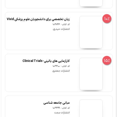
10%
زبان تخصصی برای دانشجویان علوم پزشکی Vivid
کد کتاب : 102746
انتشارات حیدری
15%
کارآزمایی های بالینی-Clinical Trials
کد کتاب : 103300
انتشارات جعفری
مبانی جامعه شناسی
کد کتاب : 103329
انتشارات سمت