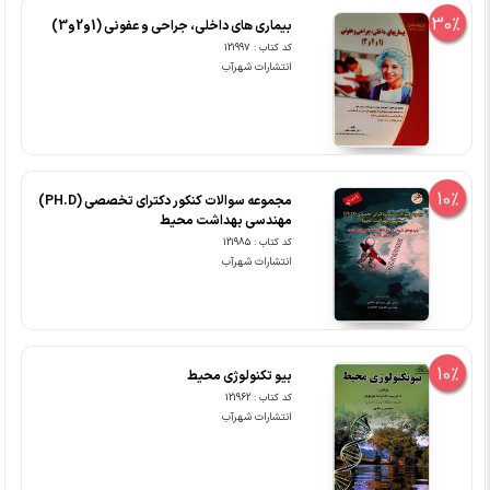
30%
بیماری های داخلی، جراحی و عفونی (1و2و3)
کد کتاب : 121997
انتشارات شهرآب
10%
مجموعه سوالات کنکور دکترای تخصصی (PH.D)
مهندسی بهداشت محیط
کد کتاب : 121985
انتشارات شهرآب
10%
بیو تکنولوژی محیط
کد کتاب : 121962
انتشارات شهرآب