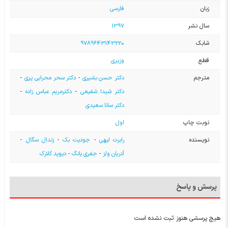
زبان
فارسی
سال نشر
1397
شابک
9789643143220
قطع
وزیری
مترجم
دکتر حسن بشیری
-
دکتر سحر محرابی پری
-
دکتر شیدا شفیعی
-
دکترمریم عباس زاده
-
دکتر سانا سعیدی
نوبت چاپ
اول
نویسنده
رابرت لیهی
-
جودیت بک
-
زندال سگال
-
آدریان ولز
-
جفری یانگ
-
دیوید کلارک
پرسش و پاسخ
هیچ پرسشی هنوز ثبت نشده است