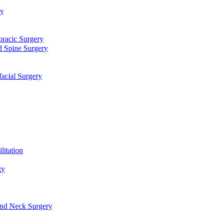
توا
جراحی قلب، عروق و توراک
جراحی مغز و اعصاب و ستون فقرا
دندانپزشکی، جراحی فک و ص
طب فیزیکی و 
علو
گوش، حلق، بینی و جراحی سر و گرد