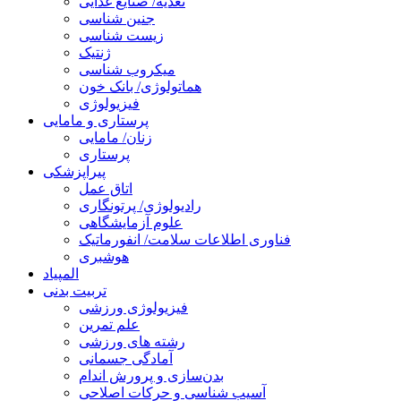
تغذیه/ صنایع غذایی
جنین شناسی
زیست شناسی
ژنتیک
میکروب شناسی
هماتولوژی/ بانک خون
فیزیولوژی
پرستاری و مامایی
زنان/ مامایی
پرستاری
پیراپزشکی
اتاق عمل
رادیولوژی/ پرتونگاری
علوم آزمایشگاهی
فناوری اطلاعات سلامت/ انفورماتیک
هوشبری
المپیاد
تربیت بدنی
فیزیولوژی ورزشی
علم تمرین
رشته های ورزشی
آمادگی جسمانی
بدن‌سازی و پرورش اندام
آسیب شناسی و حرکات اصلاحی