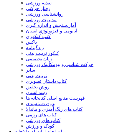
تغذیه ورزشی
رفتار حرکتی
روانشناسی ورزشی
مدیریت ورزشی
آمار،سنجش و اندازه گیری
آناتومی و فیزیولوژی انسان
کتب کنکوری
باکس
زندگینامه
کنکور تربیت بدنی
زبان تخصصی
حرکت شناسی و بیومکانیک ورزشی
سایر
تربیت بدنی
کتاب داستان تصویری
روش تحقیق
رشد انسان
فهرست منابع اصلی کتابخانه ها
بدون دسته‌بندی
کتاب های رنگ آمیزی و ماندالا
کتاب های رزمی
کتاب های ورزشی
کودک و ورزش
زبان-اختصارات-اصطلاحات