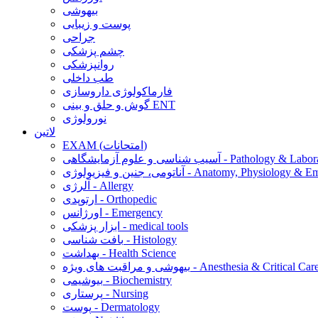
بیهوشی
پوست و زیبایی
جراحی
چشم پزشکی
روانپزشکی
طب داخلی
فارماکولوژی داروسازی
گوش و حلق و بینی ENT
نورولوژی
لاتین
EXAM (امتحانات)
 و علوم آزمایشگاهی - Pathology & Laboratory
 فیزیولوژی - Anatomy, Physiology & Embryology
آلرژی - Allergy
ارتوپدی - Orthopedic
اورژانس - Emergency
ابزار پزشکی - medical tools
بافت شناسی - Histology
بهداشت - Health Science
یهوشی و مراقبت های ویژه - Anesthesia & Critical Care
بیوشیمی - Biochemistry
پرستاری - Nursing
پوست - Dermatology