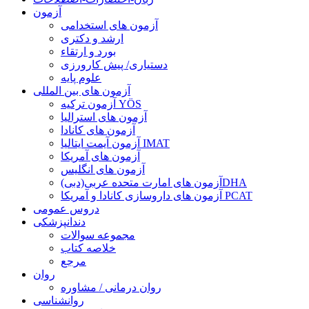
آزمون
آزمون های استخدامی
ارشد و دکتری
بورد و ارتقاء
دستیاری/ پیش کارورزی
علوم پایه
آزمون های بین المللی
آزمون تركيه YÖS
آزمون های استرالیا
آزمون های کانادا
آزمون آیمت ایتالیا IMAT
آزمون های آمریکا
آزمون های انگلیس
آزمون های امارت متحده عربی(دبی)DHA
آزمون های داروسازی کانادا و آمریکا PCAT
دروس عمومی
دندانپزشکی
مجموعه سوالات
خلاصه کتاب
مرجع
روان
روان درمانی / مشاوره
روانشناسی