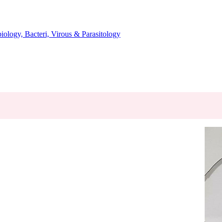
میکروب، باکتری، انگل، ویروس و قارچ شناسی - cteri, Virous & Parasitology