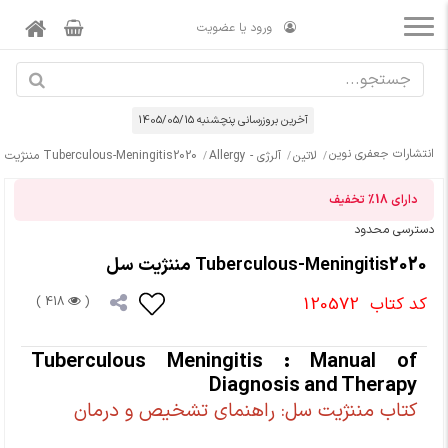
ورود یا عضویت
آخرین بروزرسانی پنچشنبه 1405/05/15
انتشارات جعفری نوین
لاتین
آلرژی - Allergy
Tuberculous-Meningitis2020 مننژیت سل
دارای
18%
تخفیف
دسترسی محدود
Tuberculous-Meningitis2020 مننژیت سل
کد کتاب
120572
418 )
(
Tuberculous Meningitis : Manual of
Diagnosis and Therapy
کتاب مننژیت سل: راهنمای تشخیص و درمان