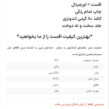
افست = اورجینال
چاپ تمام رنگی
کاغذ 80 گرمی اندونزی
جلد سخت و ته دوخت
*بهترین کیفیت افست را از ما بخواهید*
مننژیت سل: راهنمای تشخیص و درمان ، متداول ترین و کشنده ترین تظاهر سل
سیستم عصبی مرکزی است.
تعداد صفحه
130
چاپ
رنگی
زبان
انگلیسی
سال نشر
2020
قطع
رحلی
نوبت چاپ
یکم
دسترسی فقط از ایران امکان پذیر می باشد