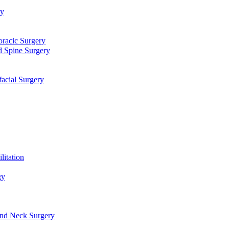
توا
جراحی قلب، عروق و توراک
جراحی مغز و اعصاب و ستون فقرا
دندانپزشکی، جراحی فک و ص
طب فیزیکی و 
علو
گوش، حلق، بینی و جراحی سر و گرد