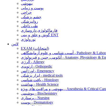
بیهوشی
پوست و زیبایی
جراحی
چشم پزشکی
روانپزشکی
طب داخلی
فارماکولوژی داروسازی
گوش و حلق و بینی ENT
نورولوژی
لاتین
EXAM (امتحانات)
 و علوم آزمایشگاهی - Pathology & Laboratory
 فیزیولوژی - Anatomy, Physiology & Embryology
آلرژی - Allergy
ارتوپدی - Orthopedic
اورژانس - Emergency
ابزار پزشکی - medical tools
بافت شناسی - Histology
بهداشت - Health Science
یهوشی و مراقبت های ویژه - Anesthesia & Critical Care
بیوشیمی - Biochemistry
پرستاری - Nursing
پوست - Dermatology