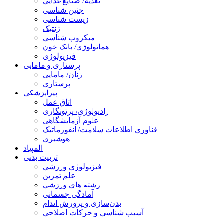
تغذیه/ صنایع غذایی
جنین شناسی
زیست شناسی
ژنتیک
میکروب شناسی
هماتولوژی/ بانک خون
فیزیولوژی
پرستاری و مامایی
زنان/ مامایی
پرستاری
پیراپزشکی
اتاق عمل
رادیولوژی/ پرتونگاری
علوم آزمایشگاهی
فناوری اطلاعات سلامت/ انفورماتیک
هوشبری
المپیاد
تربیت بدنی
فیزیولوژی ورزشی
علم تمرین
رشته های ورزشی
آمادگی جسمانی
بدن‌سازی و پرورش اندام
آسیب شناسی و حرکات اصلاحی