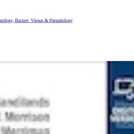
میکروب، باکتری، انگل، ویروس و قارچ شناسی - cteri, Virous & Parasitology