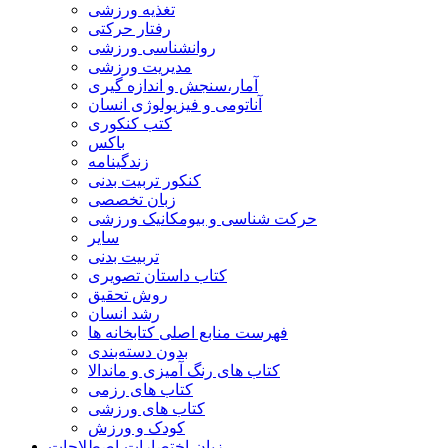
تغذیه ورزشی
رفتار حرکتی
روانشناسی ورزشی
مدیریت ورزشی
آمار،سنجش و اندازه گیری
آناتومی و فیزیولوژی انسان
کتب کنکوری
باکس
زندگینامه
کنکور تربیت بدنی
زبان تخصصی
حرکت شناسی و بیومکانیک ورزشی
سایر
تربیت بدنی
کتاب داستان تصویری
روش تحقیق
رشد انسان
فهرست منابع اصلی کتابخانه ها
بدون دسته‌بندی
کتاب های رنگ آمیزی و ماندالا
کتاب های رزمی
کتاب های ورزشی
کودک و ورزش
زبان-اختصارات-اصطلاحات