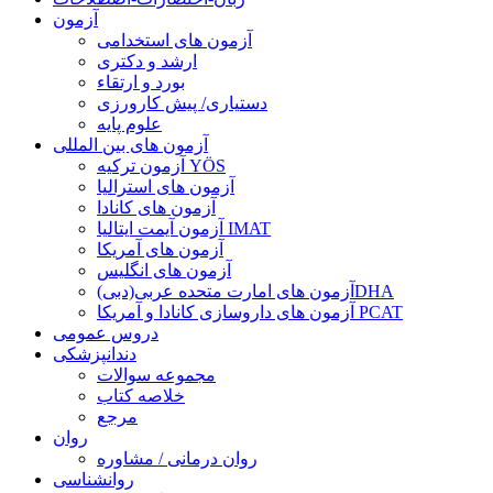
آزمون
آزمون های استخدامی
ارشد و دکتری
بورد و ارتقاء
دستیاری/ پیش کارورزی
علوم پایه
آزمون های بین المللی
آزمون تركيه YÖS
آزمون های استرالیا
آزمون های کانادا
آزمون آیمت ایتالیا IMAT
آزمون های آمریکا
آزمون های انگلیس
آزمون های امارت متحده عربی(دبی)DHA
آزمون های داروسازی کانادا و آمریکا PCAT
دروس عمومی
دندانپزشکی
مجموعه سوالات
خلاصه کتاب
مرجع
روان
روان درمانی / مشاوره
روانشناسی