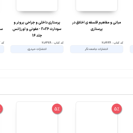
مبانی و مفاهیم فلسفه ی اخلاق در
پرستاری داخلی و جراحی برونر و
پرستاری
سودارث 2026 - عفونی و اورژانس
جلد 16
کد کتاب : 202289
کد کتاب : 202278
کد کتا
انتشارات جامعه نگر
انتشارات حیدری
%
5%
5%