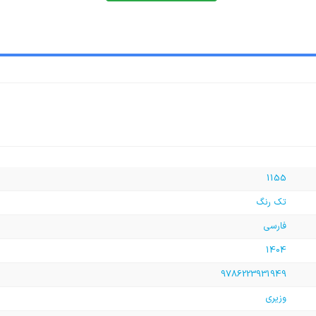
1155
تک رنگ
فارسی
1404
9786223931949
وزیری