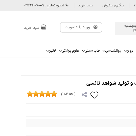
؟
پیگیری سفارش
سبد خرید
شماره تماس : 02166407009
پنچشنبه
ورود یا عضویت
سبد خرید
1
روان
روانشناسی
طب سنتی
علوم پزشکی
لاتین
 و تولید شواهد نانسی
82 )
(