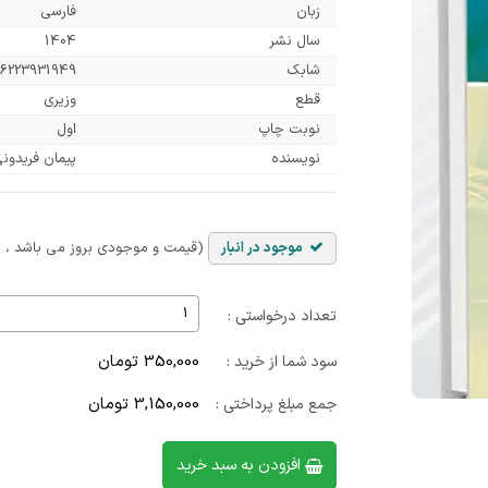
زبان
فارسی
سال نشر
1404
شابک
6223931949
قطع
وزیری
نوبت چاپ
اول
نویسنده
پیمان فریدون
موجود در انبار
(قیمت و موجودی بروز می باشد ، با
تعداد درخواستی :
350,000 تومان
سود شما از خرید :
3,150,000 تومان
جمع مبلغ پرداختی :
افزودن به سبد خرید