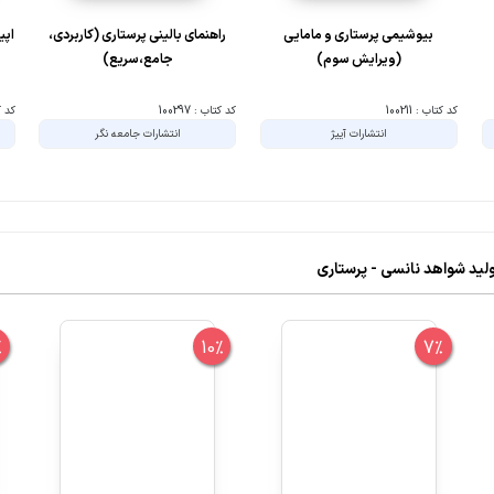
بیوشیمی پرستاری و مامایی
راهنمای بالینی پرستاری (کاربردی،
اپی
(ویرایش سوم)
جامع،سریع)
کد کتاب : 100211
کد کتاب : 100297
کد کتا
انتشارات آییژ
انتشارات جامعه نگر
ولید شواهد نانسی - پرستاری
%
10%
7%