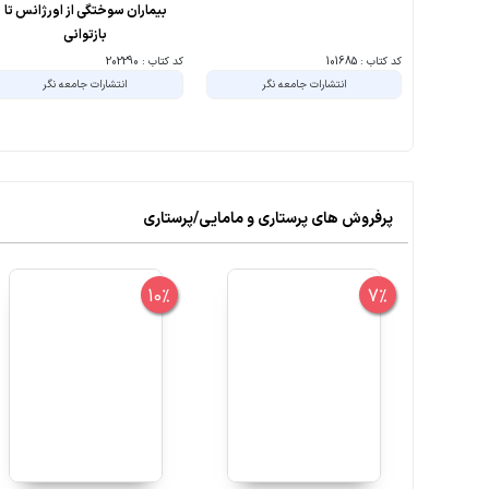
بیماران سوختگی از اورژانس تا
بازتوانی
کد کتاب : 101685
کد کتاب : 202290
انتشارات جامعه نگر
انتشارات جامعه نگر
پرفروش های پرستاری و مامایی/پرستاری
10%
7%