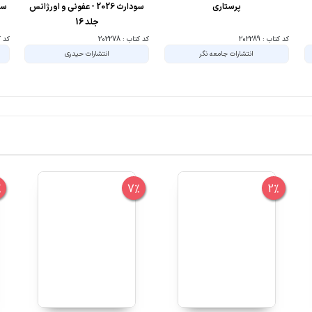
پرستاری
سودارث 2026 - عفونی و اورژانس
جلد 16
کد کتاب : 202289
کد کتاب : 202278
کد کتا
انتشارات جامعه نگر
انتشارات حیدری
%
7%
2%