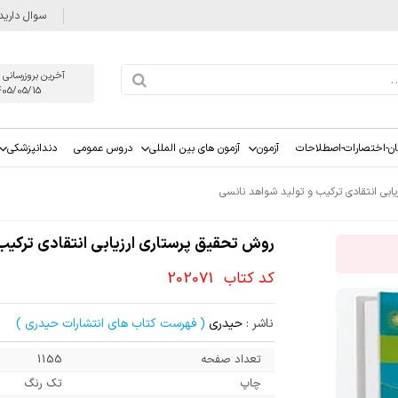
سوال دارید
آخرین بروزرسانی 
405/05/15
ان-اختصارات-اصطلاحات
آزمون
آزمون های بین المللی
دروس عمومی
دندانپزشکی
ابی انتقادی ترکیب و تولید شواهد نانسی
روش تحقیق پرستاری ارزیابی انتقادی ترکیب
کد کتاب
202071
ناشر :
حیدری
( فهرست کتاب های انتشارات حیدری )
تعداد صفحه
1155
چاپ
تک رنگ