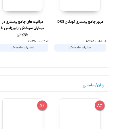
مرور جامع پرستاری کودکان DRS
مراقبت های جامع پرستاری در
بیماران سوختگی از اورژانس تا
بازتوانی
کد کتاب : 101685
کد کتاب : 202290
انتشارات جامعه نگر
انتشارات جامعه نگر
زنان/ مامایی
5%
8%