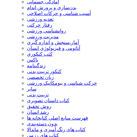
آمادگی جسمانی
بدن‌سازی و پرورش اندام
آسیب شناسی و حرکات اصلاحی
تغذیه ورزشی
رفتار حرکتی
روانشناسی ورزشی
مدیریت ورزشی
آمار،سنجش و اندازه گیری
آناتومی و فیزیولوژی انسان
کتب کنکوری
باکس
زندگینامه
کنکور تربیت بدنی
زبان تخصصی
حرکت شناسی و بیومکانیک ورزشی
سایر
تربیت بدنی
کتاب داستان تصویری
روش تحقیق
رشد انسان
فهرست منابع اصلی کتابخانه ها
بدون دسته‌بندی
کتاب های رنگ آمیزی و ماندالا
کتاب های رزمی