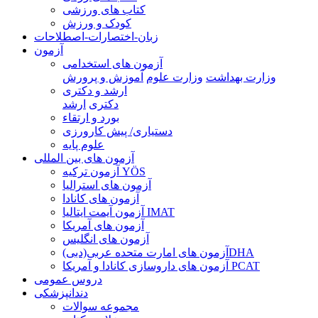
کتاب های ورزشی
کودک و ورزش
زبان-اختصارات-اصطلاحات
آزمون
آزمون های استخدامی
وزارت بهداشت
وزارت علوم
آموزش و پرورش
ارشد و دکتری
دکتری
ارشد
بورد و ارتقاء
دستیاری/ پیش کارورزی
علوم پایه
آزمون های بین المللی
آزمون تركيه YÖS
آزمون های استرالیا
آزمون های کانادا
آزمون آیمت ایتالیا IMAT
آزمون های آمریکا
آزمون های انگلیس
آزمون های امارت متحده عربی(دبی)DHA
آزمون های داروسازی کانادا و آمریکا PCAT
دروس عمومی
دندانپزشکی
مجموعه سوالات