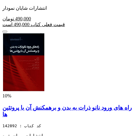
انتشارات شایان نمودار
490,000 تومان
قیمت فعلی کتاب 490,000 است
10%
راه های ورود نانو ذرات به بدن و برهمکنش آن با پروتئین
ها
کد کتاب : 142892
انتشارات رویان پژوه