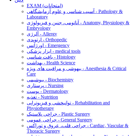
EXAM (امتحانات)
آسیب شناسی و علوم آزمایشگاهی - Pathology &
Laboratory
آناتومی، جنین و فیزیولوژی - Anatomy, Physiology &
Embryology
آلرژی - Allergy
ارتوپدی - Orthopedic
اورژانس - Emergency
ابزار پزشکی - medical tools
بافت شناسی - Histology
بهداشت - Health Science
بیهوشی و مراقبت های ویژه - Anesthesia & Critical
Care
بیوشیمی - Biochemistry
پرستاری - Nursing
پوست - Dermatology
تغذیه - Nutrition
توانبخشی و فیزیوتراپی - Rehabilitation and
Physiotherapy
جراحی پلاستیک - Plastic Surgery
جراحی عمومی - General Surgery
جراحی قلب، عروق و توراکس - Cardiac, Vascular &
Thoracic Surgery