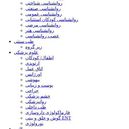
روانشناسی شناختی
روانشناسی صنعتی
روانشناسی عمومی
روانشناسی کودکان استثنایی
روانشناسی مرضی
روانشناسی هنر
عصب روانشناسی
طب سنتی
زیر گروه
علوم پزشکی
اطفال/ کودکان
ارتوپدی
اتاق عمل
اورژانس
بیهوشی
پوست و زیبایی
جراحی
چشم پزشکی
روانپزشکی
طب داخلی
فارماکولوژی داروسازی
گوش و حلق و بینی ENT
نورولوژی
لاتین