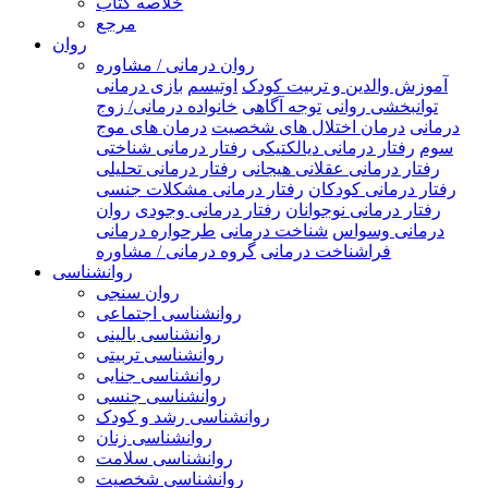
خلاصه کتاب
مرجع
روان
روان درمانی / مشاوره
آموزش والدین و تربیت کودک
اوتیسم
بازی درمانی
توانبخشی روانی
توجه آگاهی
خانواده درمانی/ زوج
درمانی
درمان اختلال های شخصیت
درمان های موج
سوم
رفتار درمانی دیالکتیکی
رفتار درمانی شناختی
رفتار درمانی عقلانی هیجانی
رفتار درمانی تحلیلی
رفتار درمانی کودکان
رفتار درمانی مشکلات جنسی
رفتار درمانی نوجوانان
رفتار درمانی وجودی
روان
درمانی وسواس
شناخت درمانی
طرحواره درمانی
فراشناخت درمانی
گروه درمانی / مشاوره
روانشناسی
روان سنجی
روانشناسی اجتماعی
روانشناسی بالینی
روانشناسی تربیتی
روانشناسی جنایی
روانشناسی جنسی
روانشناسی رشد و کودک
روانشناسی زنان
روانشناسی سلامت
روانشناسی شخصیت