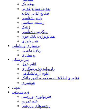
بیوفیزیک
تغذیه/ صنایع غذایی
صنایع غذایی
تغذیه
جنین شناسی
زیست شناسی
ژنتیک
میکروب شناسی
هماتولوژی/ بانک خون
فیزیولوژی
پرستاری و مامایی
زنان/ مامایی
پرستاری
پیراپزشکی
اتاق عمل
رادیولوژی/ پرتونگاری
علوم آزمایشگاهی
فناوری اطلاعات سلامت/ انفورماتیک
هوشبری
المپیاد
تربیت بدنی
فیزیولوژی ورزشی
علم تمرین
رشته های ورزشی