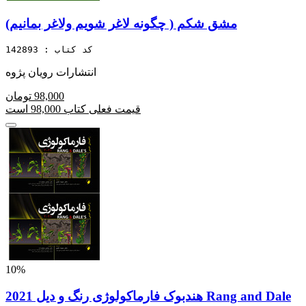
مشق شکم ( چگونه لاغر شویم ولاغر بمانیم)
کد کتاب : 142893
انتشارات رویان پژوه
98,000 تومان
قیمت فعلی کتاب 98,000 است
10%
هندبوک فارماکولوژی رنگ و دیل 2021 Rang and Dale