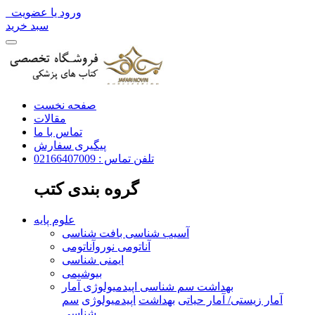
ورود یا عضویت
سبد خرید
صفحه نخست
مقالات
تماس با ما
پیگیری سفارش
تلفن تماس : 02166407009
گروه بندی کتب
علوم پایه
آسیب شناسی بافت شناسی
آناتومی نوروآناتومی
ایمنی شناسی
بیوشیمی
بهداشت سم شناسی اپیدمیولوژی آمار
آمار زیستی/ آمار حیاتی
بهداشت
اپیدمیولوژی
سم
شناسی