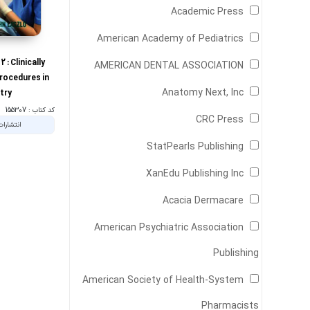
‎ Academic Press
‎ American Academy of Pediatrics
 : Clinically
‎ AMERICAN DENTAL ASSOCIATION
rocedures in
‎ Anatomy Next, Inc
try
کد کتاب : 155307
‎ CRC Press
انتشارات bris UK
‎ StatPearls Publishing
‎ XanEdu Publishing Inc
‎ Acacia Dermacare
American Psychiatric Association
Publishing
American Society of Health-System
Pharmacists