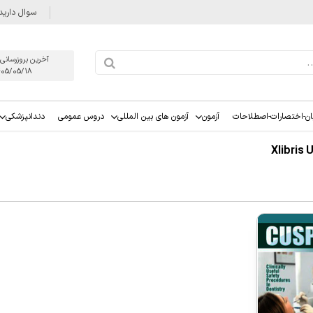
سوال دارید
آخرین بروزرسانی
405/05/18
ان-اختصارات-اصطلاحات
آزمون
آزمون های بین المللی
دروس عمومی
دندانپزشکی