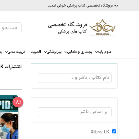
به فروشگاه تخصصی کتاب پزشکی خوش آمدید
علوم پایه
پرستاری و مامایی
پیراپزشکی
المپیاد
تربیت بدنی
زب
انتشارات Xlibris UK
18%
Xlibris UK