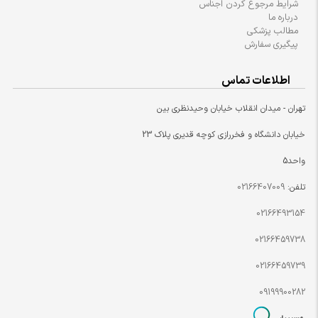
شرایط مرجوع کردن اجناس
درباره ما
مطالب پزشکی
پیگیری سفارش
اطلاعات تماس
تهران - میدان انقلاب خیابان وحیدنظری بین
خیابان دانشگاه و فخررازی کوچه قدیری پلاک 23
واحد5
تلفن:
02166407009
02166493154
02166459738
02166459739
09199900282