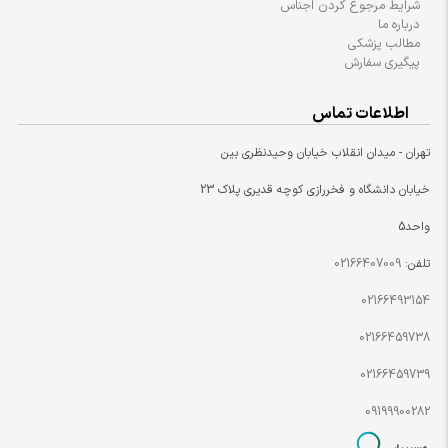
شرایط مرجوع کردن اجناس
درباره ما
مطالب پزشکی
پیگیری سفارش
اطلاعات تماس
تهران - میدان انقلاب خیابان وحیدنظری بین
خیابان دانشگاه و فخررازی کوچه قدیری پلاک 23
واحد5
تلفن:
02166407009
02166493154
02166459738
02166459739
09199900282