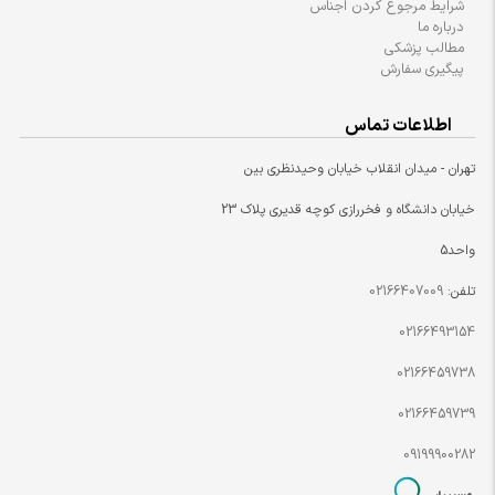
شرایط مرجوع کردن اجناس
درباره ما
مطالب پزشکی
پیگیری سفارش
اطلاعات تماس
تهران - میدان انقلاب خیابان وحیدنظری بین
خیابان دانشگاه و فخررازی کوچه قدیری پلاک 23
واحد5
تلفن:
02166407009
02166493154
02166459738
02166459739
09199900282