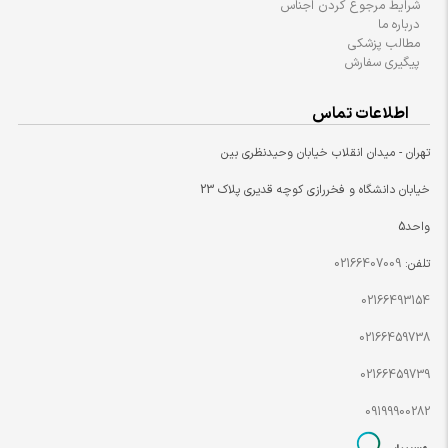
شرایط مرجوع کردن اجناس
درباره ما
مطالب پزشکی
پیگیری سفارش
اطلاعات تماس
تهران - میدان انقلاب خیابان وحیدنظری بین
خیابان دانشگاه و فخررازی کوچه قدیری پلاک 23
واحد5
تلفن:
02166407009
02166493154
02166459738
02166459739
09199900282