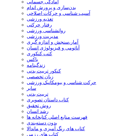
آمادگی جسمانی
بدن‌سازی و پرورش اندام
آسیب شناسی و حرکات اصلاحی
تغذیه ورزشی
رفتار حرکتی
روانشناسی ورزشی
مدیریت ورزشی
آمار،سنجش و اندازه گیری
آناتومی و فیزیولوژی انسان
کتب کنکوری
باکس
زندگینامه
کنکور تربیت بدنی
زبان تخصصی
حرکت شناسی و بیومکانیک ورزشی
سایر
تربیت بدنی
کتاب داستان تصویری
روش تحقیق
رشد انسان
فهرست منابع اصلی کتابخانه ها
بدون دسته‌بندی
کتاب های رنگ آمیزی و ماندالا
کتاب های رزمی