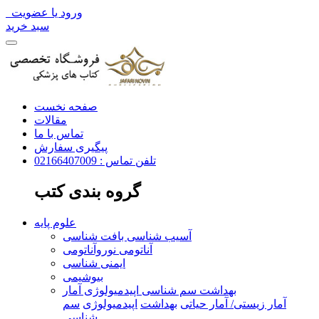
ورود یا عضویت
سبد خرید
صفحه نخست
مقالات
تماس با ما
پیگیری سفارش
تلفن تماس : 02166407009
گروه بندی کتب
علوم پایه
آسیب شناسی بافت شناسی
آناتومی نوروآناتومی
ایمنی شناسی
بیوشیمی
بهداشت سم شناسی اپیدمیولوژی آمار
آمار زیستی/ آمار حیاتی
بهداشت
اپیدمیولوژی
سم
شناسی