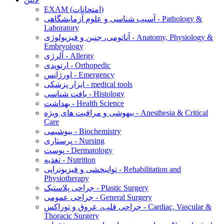
EXAM (امتحانات)
آسیب شناسی و علوم آزمایشگاهی - Pathology &
Laboratory
آناتومی، جنین و فیزیولوژی - Anatomy, Physiology &
Embryology
آلرژی - Allergy
ارتوپدی - Orthopedic
اورژانس - Emergency
ابزار پزشکی - medical tools
بافت شناسی - Histology
بهداشت - Health Science
بیهوشی و مراقبت های ویژه - Anesthesia & Critical
Care
بیوشیمی - Biochemistry
پرستاری - Nursing
پوست - Dermatology
تغذیه - Nutrition
توانبخشی و فیزیوتراپی - Rehabilitation and
Physiotherapy
جراحی پلاستیک - Plastic Surgery
جراحی عمومی - General Surgery
جراحی قلب، عروق و توراکس - Cardiac, Vascular &
Thoracic Surgery