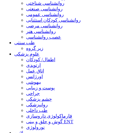
روانشناسی شناختی
روانشناسی صنعتی
روانشناسی عمومی
روانشناسی کودکان استثنایی
روانشناسی مرضی
روانشناسی هنر
عصب روانشناسی
طب سنتی
زیر گروه
علوم پزشکی
اطفال/ کودکان
ارتوپدی
اتاق عمل
اورژانس
بیهوشی
پوست و زیبایی
جراحی
چشم پزشکی
روانپزشکی
طب داخلی
فارماکولوژی داروسازی
گوش و حلق و بینی ENT
نورولوژی
لاتین