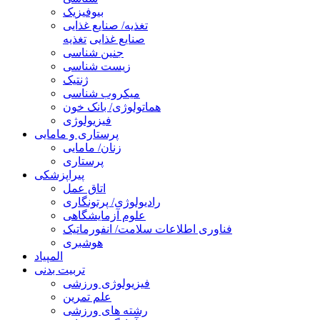
بیوفیزیک
تغذیه/ صنایع غذایی
صنایع غذایی
تغذیه
جنین شناسی
زیست شناسی
ژنتیک
میکروب شناسی
هماتولوژی/ بانک خون
فیزیولوژی
پرستاری و مامایی
زنان/ مامایی
پرستاری
پیراپزشکی
اتاق عمل
رادیولوژی/ پرتونگاری
علوم آزمایشگاهی
فناوری اطلاعات سلامت/ انفورماتیک
هوشبری
المپیاد
تربیت بدنی
فیزیولوژی ورزشی
علم تمرین
رشته های ورزشی