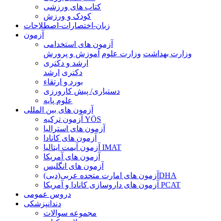
کتاب های ورزشی
کودک و ورزش
زبان-اختصارات-اصطلاحات
آزمون
آزمون های استخدامی
وزارت بهداشت
وزارت علوم
آموزش و پرورش
ارشد و دکتری
دکتری
ارشد
بورد و ارتقاء
دستیاری/ پیش کارورزی
علوم پایه
آزمون های بین المللی
آزمون تركيه YÖS
آزمون های استرالیا
آزمون های کانادا
آزمون آیمت ایتالیا IMAT
آزمون های آمریکا
آزمون های انگلیس
آزمون های امارت متحده عربی(دبی)DHA
آزمون های داروسازی کانادا و آمریکا PCAT
دروس عمومی
دندانپزشکی
مجموعه سوالات