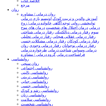
خلاصه کتاب
مرجع
روان
روان درمانی / مشاوره
آموزش والدین و تربیت کودک
اوتیسم
بازی درمانی
توانبخشی روانی
توجه آگاهی
خانواده درمانی/ زوج
درمانی
درمان اختلال های شخصیت
درمان های موج
سوم
رفتار درمانی دیالکتیکی
رفتار درمانی شناختی
رفتار درمانی عقلانی هیجانی
رفتار درمانی تحلیلی
رفتار درمانی کودکان
رفتار درمانی مشکلات جنسی
رفتار درمانی نوجوانان
رفتار درمانی وجودی
روان
درمانی وسواس
شناخت درمانی
طرحواره درمانی
فراشناخت درمانی
گروه درمانی / مشاوره
روانشناسی
روان سنجی
روانشناسی اجتماعی
روانشناسی بالینی
روانشناسی تربیتی
روانشناسی جنایی
روانشناسی جنسی
روانشناسی رشد و کودک
روانشناسی زنان
روانشناسی سلامت
روانشناسی شخصیت