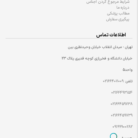
شرایط مرجوع کردن اجناس
درباره ما
مطالب پزشکی
پیگیری سفارش
اطلاعات تماس
تهران - میدان انقلاب خیابان وحیدنظری بین
خیابان دانشگاه و فخررازی کوچه قدیری پلاک 23
واحد5
تلفن:
02166407009
02166493154
02166459738
02166459739
09199900282