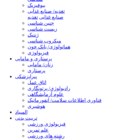
بیوفیزیک
تغذیه/ صنایع غذایی
صنایع غذایی
تغذیه
جنین شناسی
زیست شناسی
ژنتیک
میکروب شناسی
هماتولوژی/ بانک خون
فیزیولوژی
پرستاری و مامایی
زنان/ مامایی
پرستاری
پیراپزشکی
اتاق عمل
رادیولوژی/ پرتونگاری
علوم آزمایشگاهی
فناوری اطلاعات سلامت/ انفورماتیک
هوشبری
المپیاد
تربیت بدنی
فیزیولوژی ورزشی
علم تمرین
رشته های ورزشی