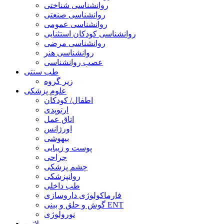
روانشناسی شناختی
روانشناسی صنعتی
روانشناسی عمومی
روانشناسی کودکان استثنایی
روانشناسی مرضی
روانشناسی هنر
عصب روانشناسی
طب سنتی
زیر گروه
علوم پزشکی
اطفال/ کودکان
ارتوپدی
اتاق عمل
اورژانس
بیهوشی
پوست و زیبایی
جراحی
چشم پزشکی
روانپزشکی
طب داخلی
فارماکولوژی داروسازی
گوش و حلق و بینی ENT
نورولوژی
لاتین