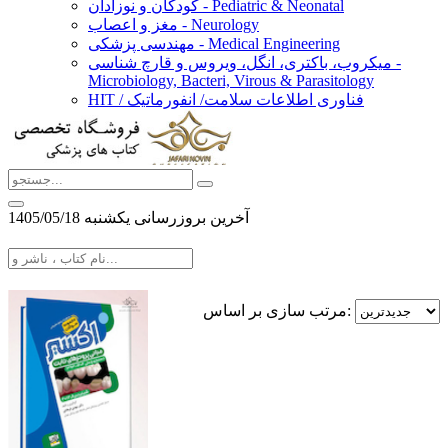
کودکان و نوزادان - Pediatric & Neonatal
مغز و اعصاب - Neurology
مهندسی پزشکی - Medical Engineering
میکروب، باکتری، انگل، ویروس و قارچ شناسی -
Microbiology, Bacteri, Virous & Parasitology
HIT / فناوری اطلاعات سلامت/ انفورماتیک
آخرین بروزرسانی يكشنبه 1405/05/18
مرتب سازی بر اساس: