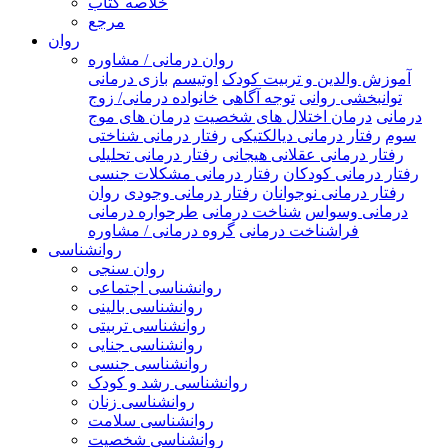
خلاصه کتاب
مرجع
روان
روان درمانی / مشاوره
آموزش والدین و تربیت کودک
اوتیسم
بازی درمانی
توانبخشی روانی
توجه آگاهی
خانواده درمانی/ زوج
درمانی
درمان اختلال های شخصیت
درمان های موج
سوم
رفتار درمانی دیالکتیکی
رفتار درمانی شناختی
رفتار درمانی عقلانی هیجانی
رفتار درمانی تحلیلی
رفتار درمانی کودکان
رفتار درمانی مشکلات جنسی
رفتار درمانی نوجوانان
رفتار درمانی وجودی
روان
درمانی وسواس
شناخت درمانی
طرحواره درمانی
فراشناخت درمانی
گروه درمانی / مشاوره
روانشناسی
روان سنجی
روانشناسی اجتماعی
روانشناسی بالینی
روانشناسی تربیتی
روانشناسی جنایی
روانشناسی جنسی
روانشناسی رشد و کودک
روانشناسی زنان
روانشناسی سلامت
روانشناسی شخصیت