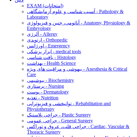
EXAM (امتحانات)
آسیب شناسی و علوم آزمایشگاهی - Pathology &
Laboratory
آناتومی، جنین و فیزیولوژی - Anatomy, Physiology &
Embryology
آلرژی - Allergy
ارتوپدی - Orthopedic
اورژانس - Emergency
ابزار پزشکی - medical tools
بافت شناسی - Histology
بهداشت - Health Science
بیهوشی و مراقبت های ویژه - Anesthesia & Critical
Care
بیوشیمی - Biochemistry
پرستاری - Nursing
پوست - Dermatology
تغذیه - Nutrition
توانبخشی و فیزیوتراپی - Rehabilitation and
Physiotherapy
جراحی پلاستیک - Plastic Surgery
جراحی عمومی - General Surgery
جراحی قلب، عروق و توراکس - Cardiac, Vascular &
Thoracic Surgery