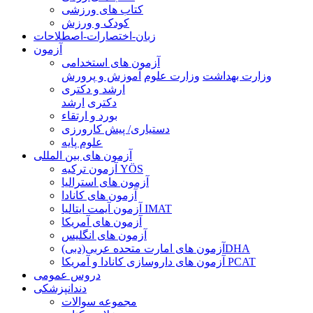
کتاب های ورزشی
کودک و ورزش
زبان-اختصارات-اصطلاحات
آزمون
آزمون های استخدامی
وزارت بهداشت
وزارت علوم
آموزش و پرورش
ارشد و دکتری
دکتری
ارشد
بورد و ارتقاء
دستیاری/ پیش کارورزی
علوم پایه
آزمون های بین المللی
آزمون تركيه YÖS
آزمون های استرالیا
آزمون های کانادا
آزمون آیمت ایتالیا IMAT
آزمون های آمریکا
آزمون های انگلیس
آزمون های امارت متحده عربی(دبی)DHA
آزمون های داروسازی کانادا و آمریکا PCAT
دروس عمومی
دندانپزشکی
مجموعه سوالات