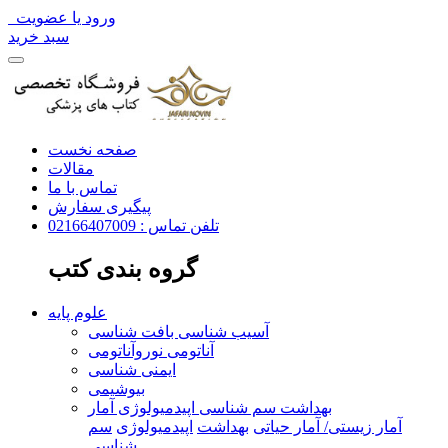
ورود یا عضویت
سبد خرید
صفحه نخست
مقالات
تماس با ما
پیگیری سفارش
تلفن تماس : 02166407009
گروه بندی کتب
علوم پایه
آسیب شناسی بافت شناسی
آناتومی نوروآناتومی
ایمنی شناسی
بیوشیمی
بهداشت سم شناسی اپیدمیولوژی آمار
آمار زیستی/ آمار حیاتی
بهداشت
اپیدمیولوژی
سم
شناسی