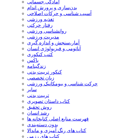
آمادگی جسمانی
بدن‌سازی و پرورش اندام
آسیب شناسی و حرکات اصلاحی
تغذیه ورزشی
رفتار حرکتی
روانشناسی ورزشی
مدیریت ورزشی
آمار،سنجش و اندازه گیری
آناتومی و فیزیولوژی انسان
کتب کنکوری
باکس
زندگینامه
کنکور تربیت بدنی
زبان تخصصی
حرکت شناسی و بیومکانیک ورزشی
سایر
تربیت بدنی
کتاب داستان تصویری
روش تحقیق
رشد انسان
فهرست منابع اصلی کتابخانه ها
بدون دسته‌بندی
کتاب های رنگ آمیزی و ماندالا
کتاب های رزمی