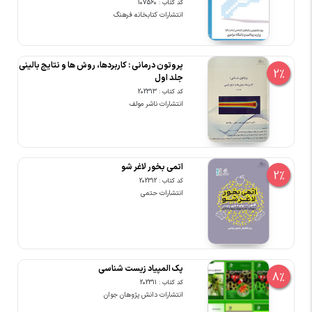
کد کتاب : 107560
انتشارات کتابخانه فرهنگ
پروتون درمانی : کاربردها، روش ها و نتایج بالینی
2%
جلد اول
کد کتاب : 202313
انتشارات ناشر مولف
اتمی بخور لاغر شو
2%
کد کتاب : 202312
انتشارات حتمی
پک المپیاد زیست شناسی
8%
کد کتاب : 202311
انتشارات دانش پژوهان جوان