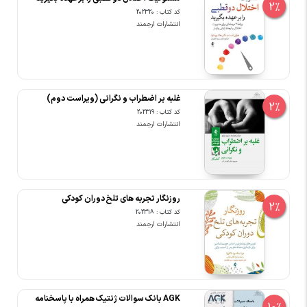
2%
کد کتاب : 202320
انتشارات ارجمند
غلبه بر اضطراب و نگرانی (ویراست دوم)
2%
کد کتاب : 202319
انتشارات ارجمند
روزنگار تجربه های تلخ دوران کودکی
2%
کد کتاب : 202318
انتشارات ارجمند
AGK بانک سوالات ژنتیک همراه با پاسخنامه