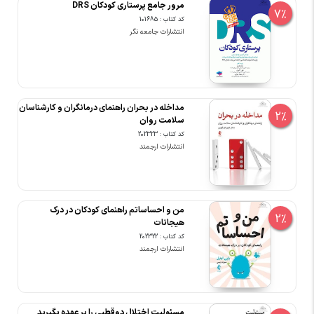
مرور جامع پرستاری کودکان DRS
7%
کد کتاب : 101685
انتشارات جامعه نگر
مداخله در بحران راهنمای درمانگران و کارشناسان
2%
سلامت روان
کد کتاب : 202323
انتشارات ارجمند
من و احساساتم راهنمای کودکان در درک
2%
هیجانات
کد کتاب : 202322
انتشارات ارجمند
مسئولیت اختلال دوقطبی را بر عهده بگیرید