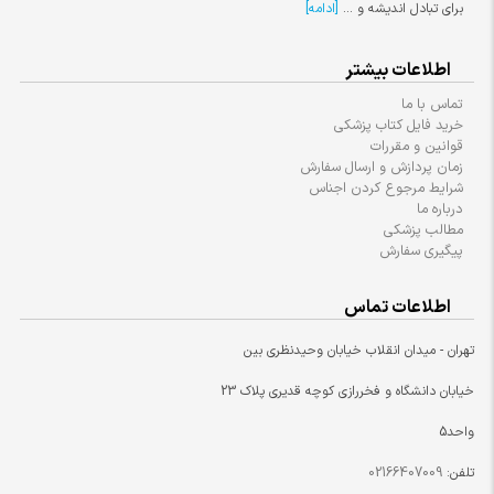
برای تبادل اندیشه و ...
[ادامه]
اطلاعات بیشتر
تماس با ما
خرید فایل کتاب پزشکی
قوانین و مقررات
زمان پردازش و ارسال سفارش
شرایط مرجوع کردن اجناس
درباره ما
مطالب پزشکی
پیگیری سفارش
اطلاعات تماس
تهران - میدان انقلاب خیابان وحیدنظری بین
خیابان دانشگاه و فخررازی کوچه قدیری پلاک 23
واحد5
تلفن:
02166407009