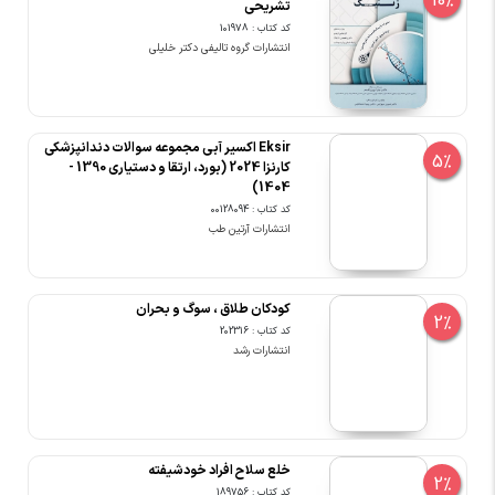
10%
تشریحی
کد کتاب : 101978
انتشارات گروه تالیفی دکتر خلیلی
Eksir اکسیر آبی مجموعه سوالات دندانپزشکی
5%
کارنزا 2024 (بورد، ارتقا و دستیاری 1390 -
1404)
کد کتاب : 00128094
انتشارات آرتین طب
کودکان طلاق ، سوگ و بحران
2%
کد کتاب : 202316
انتشارات رشد
خلع سلاح افراد خودشیفته
2%
کد کتاب : 189756