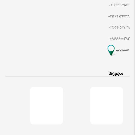
02166493154
02166459738
02166459739
09199900282
مجوزها