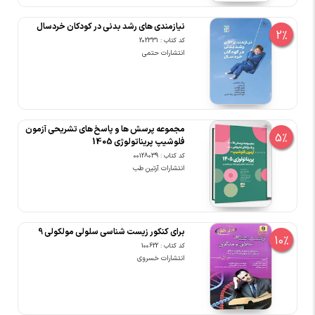
نیازمندی های رشد بدنی در کودکان خردسال
2%
کد کتاب : 202331
انتشارات حتمی
مجموعه پرسش ها و پاسخ های تشریحی آزمون
5%
فلوشیپ پریناتولوژی 1405
کد کتاب : 00128039
انتشارات آرتین طب
برای کنکور زیست شناسی سلولی مولکولی 9
10%
کد کتاب : 100622
انتشارات خسروی