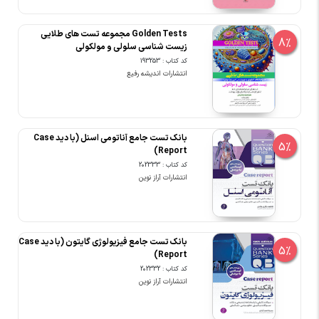
Golden Tests مجموعه تست های طلایی
8%
زیست شناسی سلولی و مولکولی
کد کتاب : 193253
انتشارات اندیشه رفیع
بانک تست جامع آناتومی اسنل (با دید Case
5%
Report)
کد کتاب : 202333
انتشارات آراز نوین
بانک تست جامع فیزیولوژی گایتون (با دید Case
5%
Report)
کد کتاب : 202332
انتشارات آراز نوین