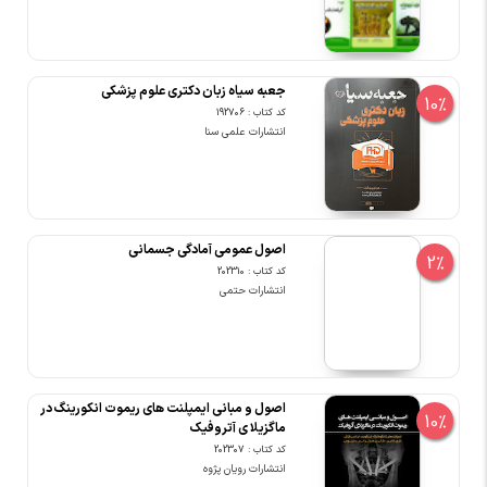
جعبه سیاه زبان دکتری علوم پزشکی
10%
کد کتاب : 192706
انتشارات علمی سنا
اصول عمومی آمادگی جسمانی
2%
کد کتاب : 202310
انتشارات حتمی
اصول و مبانی ایمپلنت های ریموت انکورینگ در
10%
ماگزیلا ی آتروفیک
کد کتاب : 202307
انتشارات رویان پژوه