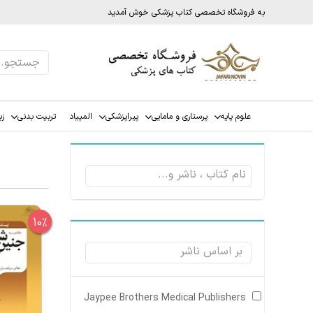
به فروشگاه تخصصی کتاب پزشکی خوش آمدید
علوم پایه
پرستاری و مامایی
پیراپزشکی
المپیاد
تربیت بدنی
زب
10%
Jaypee Brothers Medical Publishers