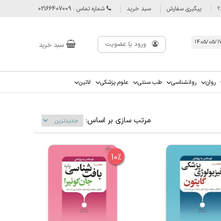
؟
پیگیری سفارش
سبد خرید
شماره تماس : 02166407009
ورود یا عضویت
سبد خرید
روان
روانشناسی
طب سنتی
علوم پزشکی
لاتین
مرتب سازی بر اساس:
10%