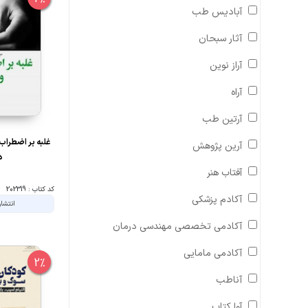
آبادیس طب
آثار سبحان
آراز نوین
آراه
آرتین طب
غلبه بر اضطراب
آرین پژوهش
د
آفتاب هنر
کد کتاب : 202319
آکادم پزشکی
انتشار
آکادمی تخصصی مهندسی درمان
آکادمی مامایی
2%
آناطب
آوا کتاب