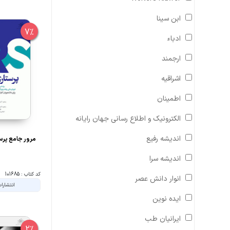
ابن سینا
7%
ادباء
ارجمند
اشراقیه
اطمینان
الکترونیک و اطلاع رسانی جهان رایانه
اندیشه رفیع
مرور جامع پرستا
اندیشه سرا
کد کتاب : 101685
انوار دانش عصر
انتشارا
ایده نوین
ایرانیان طب
2%