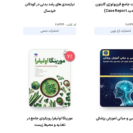
 جامع فیزیولوژی گایتون
نیازمندی های رشد بدنی در کودکان
Case Repor)
خردسال
کد کتاب : 202331
انتشارات آراز نوین
انتشارات حتمی
7%
ی و مبانی آموزش پزشکی
مورینگا اولیفرا رویکردی جامع در
تغذیه و محیط زیست