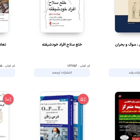
 ، سوگ و بحران
خلع سلاح افراد خودشیفته
تعاد
کد کتاب : 189756
کد کتاب : 202315
ارات رشد
انتشارات ارجمند
10%
5%