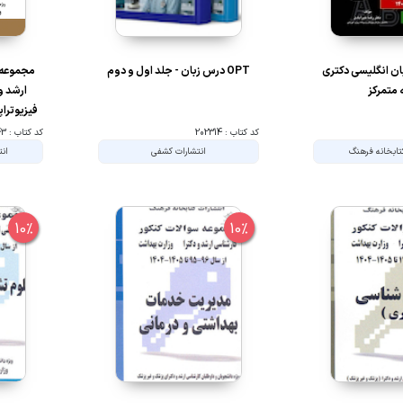
ان انگلیسی دکتری
OPT درس زبان - جلد اول و دوم
مجموعه 
 متمرکز
ارشد و
کد کتاب : 202314
کد کتاب : 107543
تابخانه فرهنگ
انتشارات کشفی
انت
10%
10%