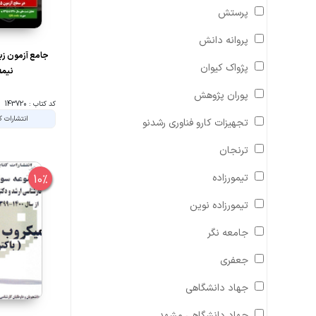
پرستش
پروانه دانش
جامع آزمون زب
پژواک کیوان
نیمه
پوران پژوهش
کد کتاب : 143720
انتشارات ک
تجهیزات کارو فناوری رشدنو
ترنجان
تیمورزاده
10%
تیمورزاده نوین
جامعه نگر
جعفری
جهاد دانشگاهی
جهاد دانشگاهی مشهد