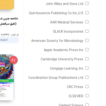
John Wiley and Sons Ltd
Quintessence Publishing Co Inc.,U.S
خلاصه جنین شن
RAR Medical Services
(طبق سرفصل 
SLACK Incorporated
کد کتاب : 202337
انتشارا
American Society for Microbiology
Apple Academic Press Inc
Cambridge University Press
8%
Cengage Learning, Inc
Coordination Group Publications Ltd
CRC Press
ELSEVIER
Garland Science