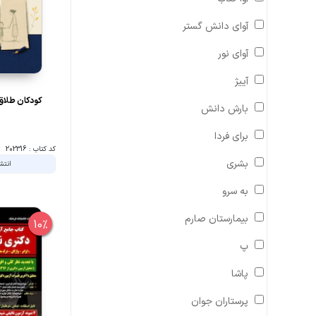
آوای دانش گستر
آوای نور
آییژ
کودکان طلاق
بارش دانش
برای فردا
کد کتاب : 202316
بشری
انتش
به سرو
بیمارستان صارم
10%
پ
پاشا
پرستاران جوان