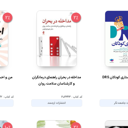
2%
2%
ری کودکان DRS
مداخله در بحران راهنمای درمانگران
من و احسا
و کارشناسان سلامت روان
کد کتاب : 202323
کد کتاب : 202322
ت جامعه نگر
انتشارات ارجمند
10%
2%