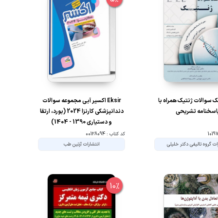
بانک سوالات ژنتیک همراه با
Eksir اکسیر آبی مجموعه سوالات
اسخنامه تشریحی
دندانپزشکی کارنزا 2024 (بورد، ارتقا
و دستیاری 1390 - 1404)
کد کتاب : 00128094
ات گروه تالیفی دکتر خلیلی
انتشارات آرتین طب
10%