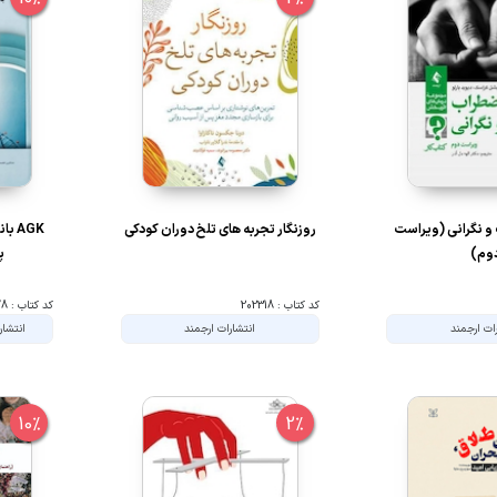
 و نگرانی (ویراست
روزنگار تجربه های تلخ دوران کودکی
AGK 
وم)
پ
کد کتاب : 202318
کد کتاب : 101978
ات ارجمند
انتشارات ارجمند
انتشار
10%
2%