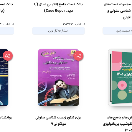
Golden Tests مجموعه تست های
بانک تست جامع آناتومی اسنل (با
بانک تست
شناسی سلولی و
دید Case Report)
(با دید t
لکولی
کد کتاب : 202333
کد کتاب : 202332
 اندیشه رفیع
انتشارات آراز نوین
5%
10%
 ها و پاسخ های
برای کنکور زیست شناسی سلولی
روانشناس
لوشیپ پریناتولوژی
مولکولی 9
140