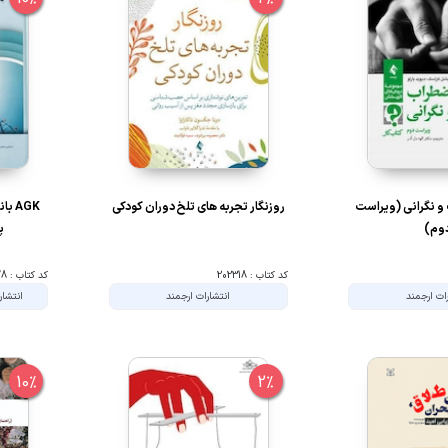
 و نگرانی (ویراست
روزنگار تجربه های تلخ دوران کودکی
AGK 
وم)
پ
کد کتاب : 202318
کد کتاب : 101978
ات ارجمند
انتشارات ارجمند
انتشار
10%
2%