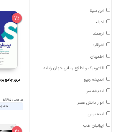
ابن سینا
7%
ادباء
ارجمند
اشراقیه
اطمینان
الکترونیک و اطلاع رسانی جهان رایانه
اندیشه رفیع
مرور جامع پرستا
اندیشه سرا
کد کتاب : 101685
انوار دانش عصر
انتشارا
ایده نوین
ایرانیان طب
2%