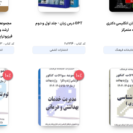
ان انگلیسی دکتری
OPT درس زبان - جلد اول و دوم
مجموعه 
 متمرکز
ارشد و
کد کتاب : 202314
کد کتاب : 107543
تابخانه فرهنگ
انتشارات کشفی
انت
10%
10%