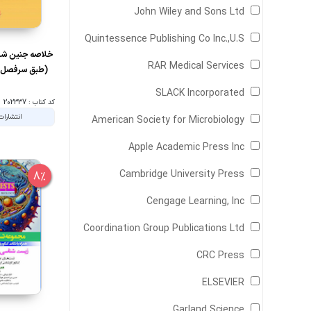
John Wiley and Sons Ltd
Quintessence Publishing Co Inc.,U.S
خلاصه جنین شن
RAR Medical Services
(طبق سرفصل 
SLACK Incorporated
کد کتاب : 202337
انتشارا
American Society for Microbiology
Apple Academic Press Inc
Cambridge University Press
8%
Cengage Learning, Inc
Coordination Group Publications Ltd
CRC Press
ELSEVIER
Garland Science