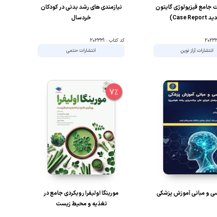
 جامع فیزیولوژی گایتون
نیازمندی های رشد بدنی در کودکان
Case Repor)
خردسال
کد کتاب : 202331
انتشارات آراز نوین
انتشارات حتمی
7%
ی و مبانی آموزش پزشکی
مورینگا اولیفرا رویکردی جامع در
تغذیه و محیط زیست