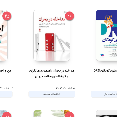
2%
2%
ری کودکان DRS
مداخله در بحران راهنمای درمانگران
من و احسا
و کارشناسان سلامت روان
کد کتاب : 202323
کد کتاب : 202322
ت جامعه نگر
انتشارات ارجمند
10%
2%