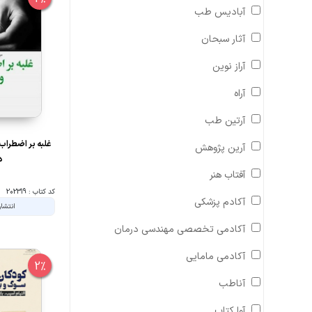
آبادیس طب
آثار سبحان
آراز نوین
آراه
آرتین طب
غلبه بر اضطراب
آرین پژوهش
د
آفتاب هنر
کد کتاب : 202319
آکادم پزشکی
انتشار
آکادمی تخصصی مهندسی درمان
آکادمی مامایی
2%
آناطب
آوا کتاب