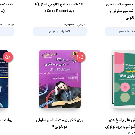
Golden Tests مجموعه تست های
بانک تست جامع آناتومی اسنل (با
بانک تست
شناسی سلولی و
دید Case Report)
(با دید t
لکولی
کد کتاب : 202333
کد کتاب : 202332
 اندیشه رفیع
انتشارات آراز نوین
5%
10%
 ها و پاسخ های
برای کنکور زیست شناسی سلولی
روانشناس
لوشیپ پریناتولوژی
مولکولی 9
140