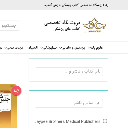
به فروشگاه تخصصی کتاب پزشکی خوش آمدید
علوم پایه
پرستاری و مامایی
پیراپزشکی
المپیاد
تربیت بدنی
زب
10%
Jaypee Brothers Medical Publishers