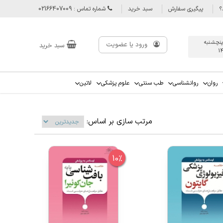
؟
پیگیری سفارش
سبد خرید
شماره تماس : 02166407009
پنچشنبه
ورود یا عضویت
سبد خرید
1
روان
روانشناسی
طب سنتی
علوم پزشکی
لاتین
مرتب سازی بر اساس:
10%