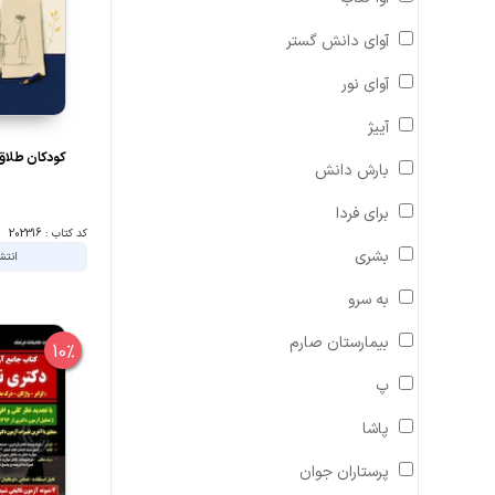
آوای دانش گستر
آوای نور
آییژ
کودکان طلاق
بارش دانش
برای فردا
کد کتاب : 202316
بشری
انتش
به سرو
بیمارستان صارم
10%
پ
پاشا
پرستاران جوان