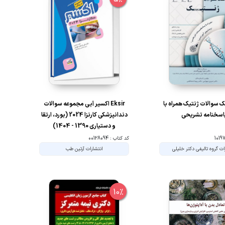
بانک سوالات ژنتیک همراه با
Eksir اکسیر آبی مجموعه سوالات
اسخنامه تشریحی
دندانپزشکی کارنزا 2024 (بورد، ارتقا
و دستیاری 1390 - 1404)
کد کتاب : 00128094
ات گروه تالیفی دکتر خلیلی
انتشارات آرتین طب
10%