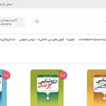
سوال دارید
آخرین بروزرسانی 
405/05/15
ان-اختصارات-اصطلاحات
آزمون
آزمون های بین المللی
دروس عمومی
دندانپزشکی
10%
10%