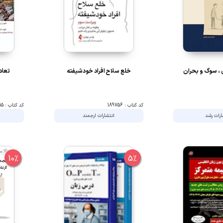
 ، سوگ و بحران
خلع سلاح افراد خودشیفته
تعاد
کد کتاب : 189756
کد کتاب : 202315
ارات رشد
انتشارات ارجمند
10%
5%