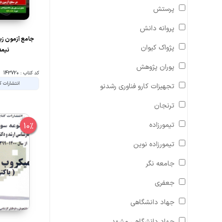
پرستش
پروانه دانش
جامع آزمون زب
پژواک کیوان
نیمه
پوران پژوهش
کد کتاب : 143720
انتشارات ک
تجهیزات کارو فناوری رشدنو
ترنجان
تیمورزاده
10%
تیمورزاده نوین
جامعه نگر
جعفری
جهاد دانشگاهی
جهاد دانشگاهی مشهد