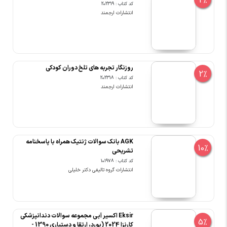
2%
کد کتاب : 202319
انتشارات ارجمند
روزنگار تجربه های تلخ دوران کودکی
2%
کد کتاب : 202318
انتشارات ارجمند
AGK بانک سوالات ژنتیک همراه با پاسخنامه
10%
تشریحی
کد کتاب : 101978
انتشارات گروه تالیفی دکتر خلیلی
Eksir اکسیر آبی مجموعه سوالات دندانپزشکی
5%
کارنزا 2024 (بورد، ارتقا و دستیاری 1390 -