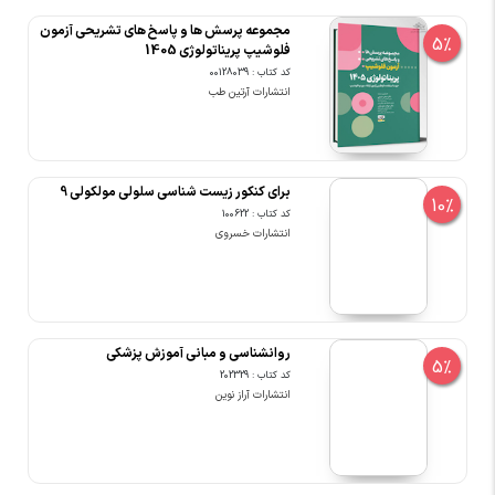
مجموعه پرسش ها و پاسخ های تشریحی آزمون
5%
فلوشیپ پریناتولوژی 1405
کد کتاب : 00128039
انتشارات آرتین طب
برای کنکور زیست شناسی سلولی مولکولی 9
10%
کد کتاب : 100622
انتشارات خسروی
روانشناسی و مبانی آموزش پزشکی
5%
کد کتاب : 202329
انتشارات آراز نوین