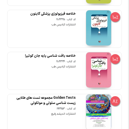
خلاصه فیزیولوژی پزشکی گایتون
10%
کد کتاب : 202335
انتشارات آبادیس طب
خلاصه بافت شناسی پایه جان کوئیرا
10%
کد کتاب : 202334
انتشارات آبادیس طب
Golden Tests مجموعه تست های طلایی
8%
زیست شناسی سلولی و مولکولی
کد کتاب : 193253
انتشارات اندیشه رفیع