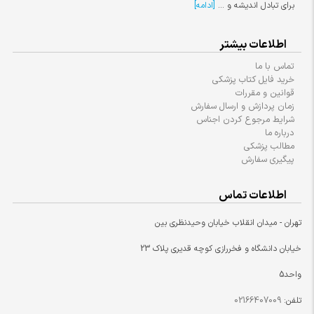
برای تبادل اندیشه و ...
[ادامه]
اطلاعات بیشتر
تماس با ما
خرید فایل کتاب پزشکی
قوانین و مقررات
زمان پردازش و ارسال سفارش
شرایط مرجوع کردن اجناس
درباره ما
مطالب پزشکی
پیگیری سفارش
اطلاعات تماس
تهران - میدان انقلاب خیابان وحیدنظری بین
خیابان دانشگاه و فخررازی کوچه قدیری پلاک 23
واحد5
تلفن:
02166407009