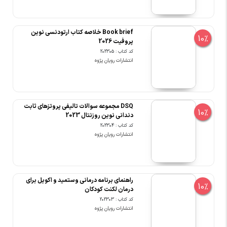
Book brief خلاصه کتاب ارتودنسی نوین
10%
پروفیت 2026
کد کتاب : 202305
انتشارات رویان پژوه
DSQ مجموعه سوالات تالیفی پروتزهای ثابت
10%
دندانی نوین روزنتال 2023
کد کتاب : 202304
انتشارات رویان پژوه
راهنمای برنامه درمانی وستمید و اکویل برای
10%
درمان لکنت کودکان
کد کتاب : 202303
انتشارات رویان پژوه