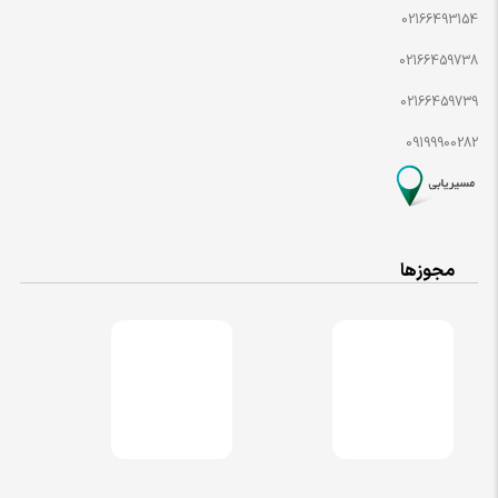
02166493154
02166459738
02166459739
09199900282
مجوزها