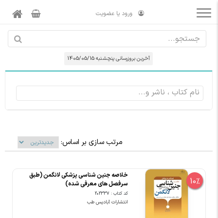
ورود یا عضویت
آخرین بروزرسانی پنچشنبه 1405/05/15
مرتب سازی بر اساس:
خلاصه جنین شناسی پزشکی لانگمن (طبق
10%
سرفصل های معرفی شده)
کد کتاب : 202337
انتشارات آبادیس طب