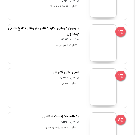
کد کتاب : 107560
انتشارات کتابخانه فرهنگ
پروتون درمانی : کاربردها، روش ها و نتایج بالینی
2%
جلد اول
کد کتاب : 202313
انتشارات ناشر مولف
اتمی بخور لاغر شو
2%
کد کتاب : 202312
انتشارات حتمی
پک المپیاد زیست شناسی
8%
کد کتاب : 202311
انتشارات دانش پژوهان جوان