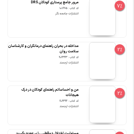
مرور جامع پرستاری کودکان DRS
7%
کد کتاب : 101685
انتشارات جامعه نگر
مداخله در بحران راهنمای درمانگران و کارشناسان
2%
سلامت روان
کد کتاب : 202323
انتشارات ارجمند
من و احساساتم راهنمای کودکان در درک
2%
هیجانات
کد کتاب : 202322
انتشارات ارجمند
مسئولیت اختلال دوقطبی را بر عهده بگیرید