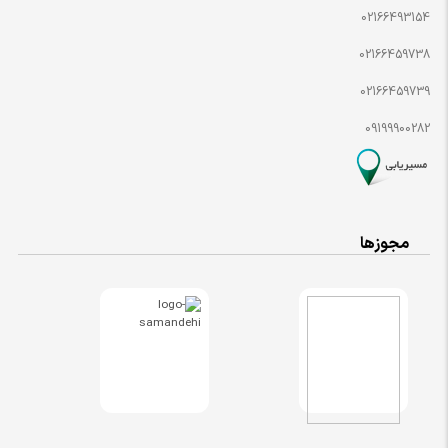
02166493154
02166459738
02166459739
09199900282
مجوزها