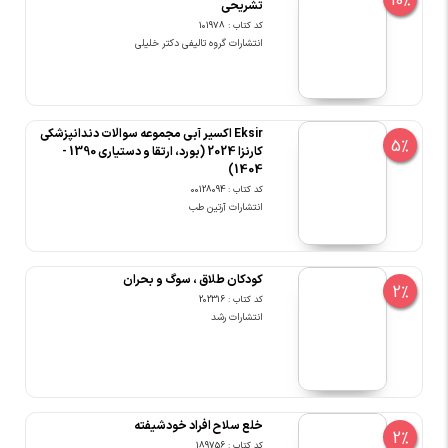
10%
تشریحی
کد کتاب : 101978
انتشارات گروه تالیفی دکتر خلیلی
Eksir اکسیر آبی مجموعه سوالات دندانپزشکی
5%
کارنزا 2024 (بورد، ارتقا و دستیاری 1390 -
1404)
کد کتاب : 00128094
انتشارات آرتین طب
کودکان طلاق ، سوگ و بحران
2%
کد کتاب : 202316
انتشارات رشد
خلع سلاح افراد خودشیفته
2%
کد کتاب : 189756