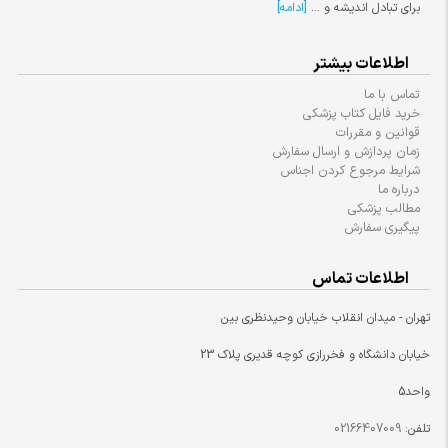
برای تبادل اندیشه و ...
[ادامه]
اطلاعات بیشتر
تماس با ما
خرید فایل کتاب پزشکی
قوانین و مقررات
زمان پردازش و ارسال سفارش
شرایط مرجوع کردن اجناس
درباره ما
مطالب پزشکی
پیگیری سفارش
اطلاعات تماس
تهران - میدان انقلاب خیابان وحیدنظری بین
خیابان دانشگاه و فخررازی کوچه قدیری پلاک 23
واحد5
تلفن:
02166407009