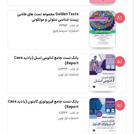
Golden Tests مجموعه تست های طلایی
8%
زیست شناسی سلولی و مولکولی
کد کتاب : 193253
انتشارات اندیشه رفیع
بانک تست جامع آناتومی اسنل (با دید Case
5%
Report)
کد کتاب : 202333
انتشارات آراز نوین
بانک تست جامع فیزیولوژی گایتون (با دید Case
5%
Report)
کد کتاب : 202332
انتشارات آراز نوین