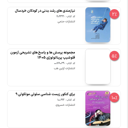
نیازمندی های رشد بدنی در کودکان خردسال
2%
کد کتاب : 202331
انتشارات حتمی
مجموعه پرسش ها و پاسخ های تشریحی آزمون
5%
فلوشیپ پریناتولوژی 1405
کد کتاب : 00128039
انتشارات آرتین طب
برای کنکور زیست شناسی سلولی مولکولی 9
10%
کد کتاب : 100622
انتشارات خسروی