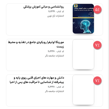
روانشناسی و مبانی آموزش پزشکی
5%
کد کتاب : 202329
انتشارات آراز نوین
مورینگا اولیفرا رویکردی جامع در تغذیه و محیط
7%
زیست
کد کتاب : 202328
انتشارات جامعه نگر
دانش و مهارت های احیای قلبی ریوی پایه و
7%
پیشرفته از شناسایی تا مراقبت های پس از احیا
کد کتاب : 202327
انتشارات جامعه نگر