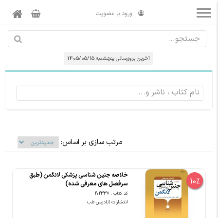
ورود یا عضویت
آخرین بروزرسانی پنچشنبه 1405/05/15
مرتب سازی بر اساس:
خلاصه جنین شناسی پزشکی لانگمن (طبق
10%
سرفصل های معرفی شده)
کد کتاب : 202337
انتشارات آبادیس طب