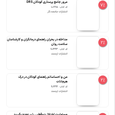
مرور جامع پرستاری کودکان DRS
7%
کد کتاب : 101685
انتشارات جامعه نگر
مداخله در بحران راهنمای درمانگران و کارشناسان
2%
سلامت روان
کد کتاب : 202323
انتشارات ارجمند
من و احساساتم راهنمای کودکان در درک
2%
هیجانات
کد کتاب : 202322
انتشارات ارجمند
مسئولیت اختلال دوقطبی را بر عهده بگیرید