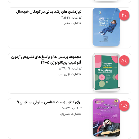
نیازمندی های رشد بدنی در کودکان خردسال
2%
کد کتاب : 202331
انتشارات حتمی
مجموعه پرسش ها و پاسخ های تشریحی آزمون
5%
فلوشیپ پریناتولوژی 1405
کد کتاب : 00128039
انتشارات آرتین طب
برای کنکور زیست شناسی سلولی مولکولی 9
10%
کد کتاب : 100622
انتشارات خسروی