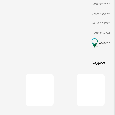
02166493154
02166459738
02166459739
09199900282
مجوزها