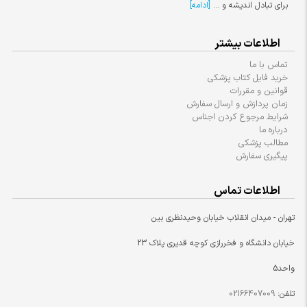
برای تبادل اندیشه و ...
[ادامه]
اطلاعات بیشتر
تماس با ما
خرید فایل کتاب پزشکی
قوانین و مقررات
زمان پردازش و ارسال سفارش
شرایط مرجوع کردن اجناس
درباره ما
مطالب پزشکی
پیگیری سفارش
اطلاعات تماس
تهران - میدان انقلاب خیابان وحیدنظری بین
خیابان دانشگاه و فخررازی کوچه قدیری پلاک 23
واحد5
تلفن:
02166407009