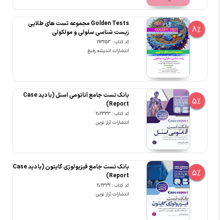
Golden Tests مجموعه تست های طلایی
8%
زیست شناسی سلولی و مولکولی
کد کتاب : 193253
انتشارات اندیشه رفیع
بانک تست جامع آناتومی اسنل (با دید Case
5%
Report)
کد کتاب : 202333
انتشارات آراز نوین
بانک تست جامع فیزیولوژی گایتون (با دید Case
5%
Report)
کد کتاب : 202332
انتشارات آراز نوین