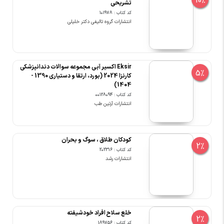
10%
تشریحی
کد کتاب : 101978
انتشارات گروه تالیفی دکتر خلیلی
Eksir اکسیر آبی مجموعه سوالات دندانپزشکی
5%
کارنزا 2024 (بورد، ارتقا و دستیاری 1390 -
1404)
کد کتاب : 00128094
انتشارات آرتین طب
کودکان طلاق ، سوگ و بحران
2%
کد کتاب : 202316
انتشارات رشد
خلع سلاح افراد خودشیفته
2%
کد کتاب : 189756