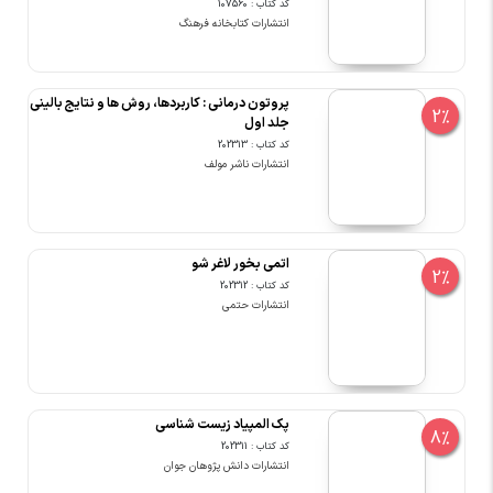
کد کتاب : 107560
انتشارات کتابخانه فرهنگ
پروتون درمانی : کاربردها، روش ها و نتایج بالینی
2%
جلد اول
کد کتاب : 202313
انتشارات ناشر مولف
اتمی بخور لاغر شو
2%
کد کتاب : 202312
انتشارات حتمی
پک المپیاد زیست شناسی
8%
کد کتاب : 202311
انتشارات دانش پژوهان جوان