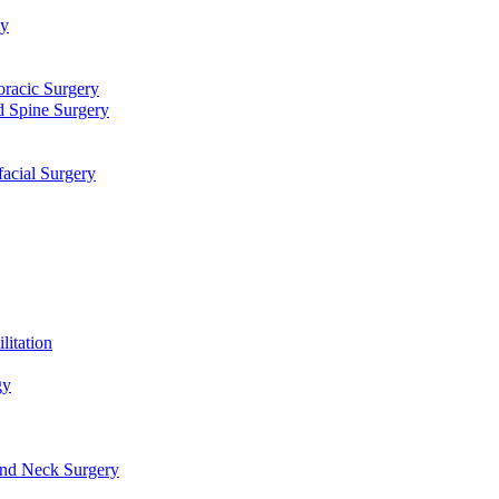
توا
جراحی قلب، عروق و توراک
جراحی مغز و اعصاب و ستون فقرا
دندانپزشکی، جراحی فک و ص
طب فیزیکی و 
علو
گوش، حلق، بینی و جراحی سر و گرد