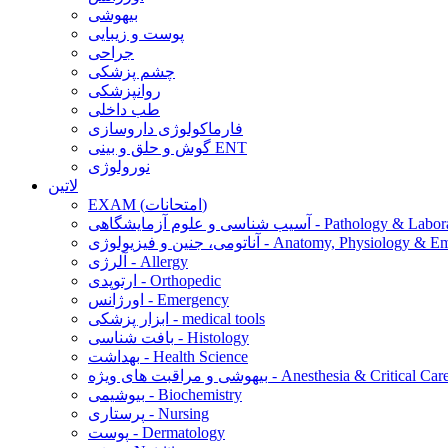
بیهوشی
پوست و زیبایی
جراحی
چشم پزشکی
روانپزشکی
طب داخلی
فارماکولوژی داروسازی
گوش و حلق و بینی ENT
نورولوژی
لاتین
EXAM (امتحانات)
 و علوم آزمایشگاهی - Pathology & Laboratory
 فیزیولوژی - Anatomy, Physiology & Embryology
آلرژی - Allergy
ارتوپدی - Orthopedic
اورژانس - Emergency
ابزار پزشکی - medical tools
بافت شناسی - Histology
بهداشت - Health Science
یهوشی و مراقبت های ویژه - Anesthesia & Critical Care
بیوشیمی - Biochemistry
پرستاری - Nursing
پوست - Dermatology