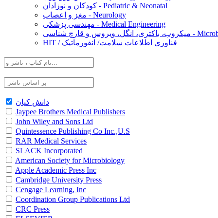
کودکان و نوزادان - Pediatric & Neonatal
مغز و اعصاب - Neurology
مهندسی پزشکی - Medical Engineering
Microbiology, Ba
HIT / فناوری اطلاعات سلامت/ انفورماتیک
دانش کیان
Jaypee Brothers Medical Publishers
John Wiley and Sons Ltd
Quintessence Publishing Co Inc.,U.S
RAR Medical Services
SLACK Incorporated
American Society for Microbiology
Apple Academic Press Inc
Cambridge University Press
Cengage Learning, Inc
Coordination Group Publications Ltd
CRC Press