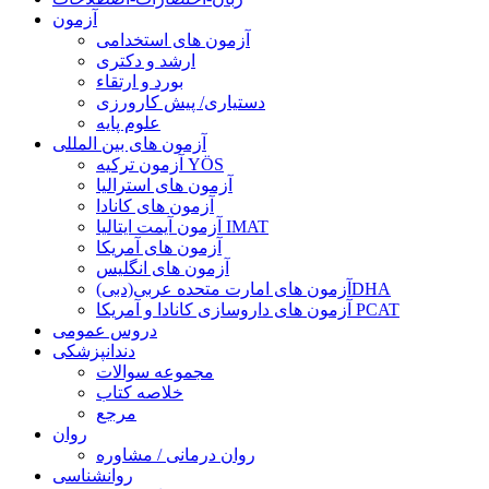
آزمون
آزمون های استخدامی
ارشد و دکتری
بورد و ارتقاء
دستیاری/ پیش کارورزی
علوم پایه
آزمون های بین المللی
آزمون تركيه YÖS
آزمون های استرالیا
آزمون های کانادا
آزمون آیمت ایتالیا IMAT
آزمون های آمریکا
آزمون های انگلیس
آزمون های امارت متحده عربی(دبی)DHA
آزمون های داروسازی کانادا و آمریکا PCAT
دروس عمومی
دندانپزشکی
مجموعه سوالات
خلاصه کتاب
مرجع
روان
روان درمانی / مشاوره
روانشناسی