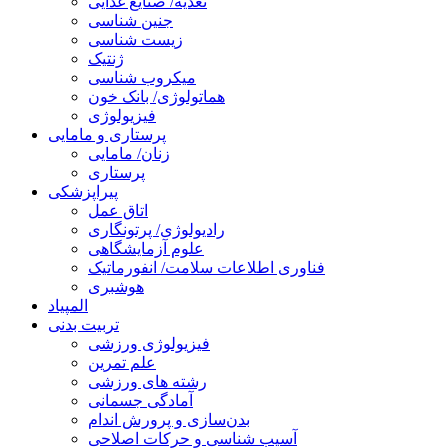
تغذیه/ صنایع غذایی
جنین شناسی
زیست شناسی
ژنتیک
میکروب شناسی
هماتولوژی/ بانک خون
فیزیولوژی
پرستاری و مامایی
زنان/ مامایی
پرستاری
پیراپزشکی
اتاق عمل
رادیولوژی/ پرتونگاری
علوم آزمایشگاهی
فناوری اطلاعات سلامت/ انفورماتیک
هوشبری
المپیاد
تربیت بدنی
فیزیولوژی ورزشی
علم تمرین
رشته های ورزشی
آمادگی جسمانی
بدن‌سازی و پرورش اندام
آسیب شناسی و حرکات اصلاحی