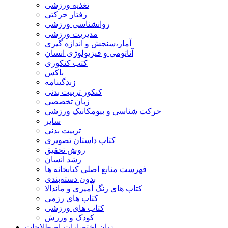
تغذیه ورزشی
رفتار حرکتی
روانشناسی ورزشی
مدیریت ورزشی
آمار،سنجش و اندازه گیری
آناتومی و فیزیولوژی انسان
کتب کنکوری
باکس
زندگینامه
کنکور تربیت بدنی
زبان تخصصی
حرکت شناسی و بیومکانیک ورزشی
سایر
تربیت بدنی
کتاب داستان تصویری
روش تحقیق
رشد انسان
فهرست منابع اصلی کتابخانه ها
بدون دسته‌بندی
کتاب های رنگ آمیزی و ماندالا
کتاب های رزمی
کتاب های ورزشی
کودک و ورزش
زبان-اختصارات-اصطلاحات