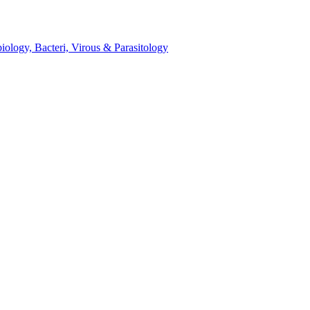
میکروب، باکتری، انگل، ویروس و قارچ شناسی - cteri, Virous & Parasitology