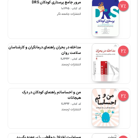
مرور جامع پرستاری کودکان DRS
7%
کد کتاب : 101685
انتشارات جامعه نگر
مداخله در بحران راهنمای درمانگران و کارشناسان
2%
سلامت روان
کد کتاب : 202323
انتشارات ارجمند
من و احساساتم راهنمای کودکان در درک
2%
هیجانات
کد کتاب : 202322
انتشارات ارجمند
مسئولیت اختلال دوقطبی را بر عهده بگیرید