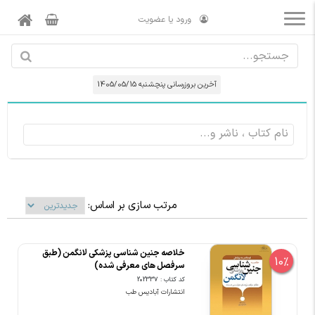
ورود یا عضویت
آخرین بروزرسانی پنچشنبه 1405/05/15
مرتب سازی بر اساس:
خلاصه جنین شناسی پزشکی لانگمن (طبق
10%
سرفصل های معرفی شده)
کد کتاب : 202337
انتشارات آبادیس طب