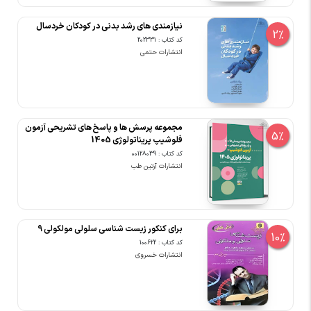
نیازمندی های رشد بدنی در کودکان خردسال
2%
کد کتاب : 202331
انتشارات حتمی
مجموعه پرسش ها و پاسخ های تشریحی آزمون
5%
فلوشیپ پریناتولوژی 1405
کد کتاب : 00128039
انتشارات آرتین طب
برای کنکور زیست شناسی سلولی مولکولی 9
10%
کد کتاب : 100622
انتشارات خسروی