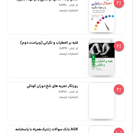
2%
کد کتاب : 202320
انتشارات ارجمند
غلبه بر اضطراب و نگرانی (ویراست دوم)
2%
کد کتاب : 202319
انتشارات ارجمند
روزنگار تجربه های تلخ دوران کودکی
2%
کد کتاب : 202318
انتشارات ارجمند
AGK بانک سوالات ژنتیک همراه با پاسخنامه