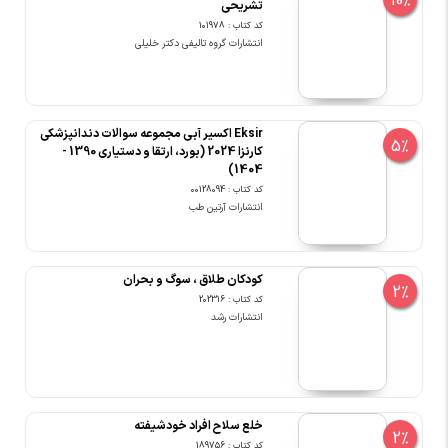
10%
تشریحی
کد کتاب : 101978
انتشارات گروه تالیفی دکتر خلیلی
Eksir اکسیر آبی مجموعه سوالات دندانپزشکی
5%
کارنزا 2024 (بورد، ارتقا و دستیاری 1390 -
1404)
کد کتاب : 00128094
انتشارات آرتین طب
کودکان طلاق ، سوگ و بحران
2%
کد کتاب : 202316
انتشارات رشد
خلع سلاح افراد خودشیفته
2%
کد کتاب : 189756