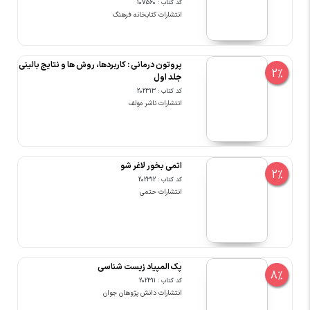
کد کتاب : 107560
انتشارات کتابخانه فرهنگ
پروتون درمانی : کاربردها، روش ها و نتایج بالینی
2%
جلد اول
کد کتاب : 202313
انتشارات ناشر مولف
اتمی بخور لاغر شو
2%
کد کتاب : 202312
انتشارات حتمی
پک المپیاد زیست شناسی
8%
کد کتاب : 202311
انتشارات دانش پژوهان جوان