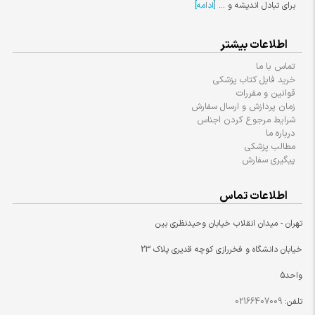
برای تبادل اندیشه و ...
[ادامه]
اطلاعات بیشتر
تماس با ما
خرید فایل کتاب پزشکی
قوانین و مقررات
زمان پردازش و ارسال سفارش
شرایط مرجوع کردن اجناس
درباره ما
مطالب پزشکی
پیگیری سفارش
اطلاعات تماس
تهران - میدان انقلاب خیابان وحیدنظری بین
خیابان دانشگاه و فخررازی کوچه قدیری پلاک 23
واحد5
تلفن:
02166407009