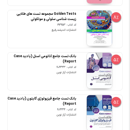
Golden Tests مجموعه تست های طلایی
8%
زیست شناسی سلولی و مولکولی
کد کتاب : 193253
انتشارات اندیشه رفیع
بانک تست جامع آناتومی اسنل (با دید Case
5%
Report)
کد کتاب : 202333
انتشارات آراز نوین
بانک تست جامع فیزیولوژی گایتون (با دید Case
5%
Report)
کد کتاب : 202332
انتشارات آراز نوین