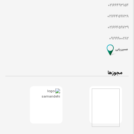
02166493154
02166459738
02166459739
09199900282
مجوزها