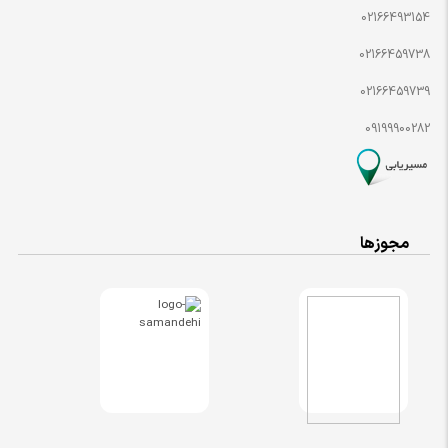
02166493154
02166459738
02166459739
09199900282
مجوزها