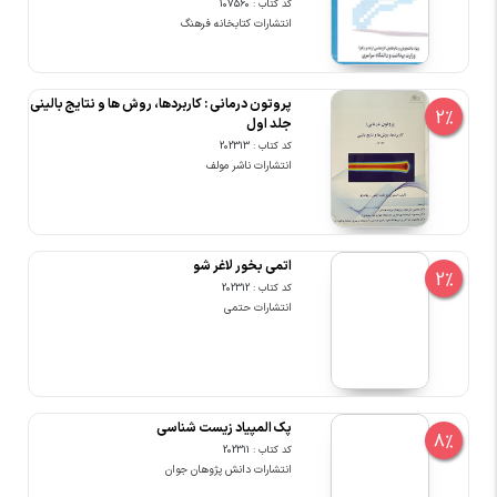
کد کتاب : 107560
انتشارات کتابخانه فرهنگ
پروتون درمانی : کاربردها، روش ها و نتایج بالینی
2%
جلد اول
کد کتاب : 202313
انتشارات ناشر مولف
اتمی بخور لاغر شو
2%
کد کتاب : 202312
انتشارات حتمی
پک المپیاد زیست شناسی
8%
کد کتاب : 202311
انتشارات دانش پژوهان جوان