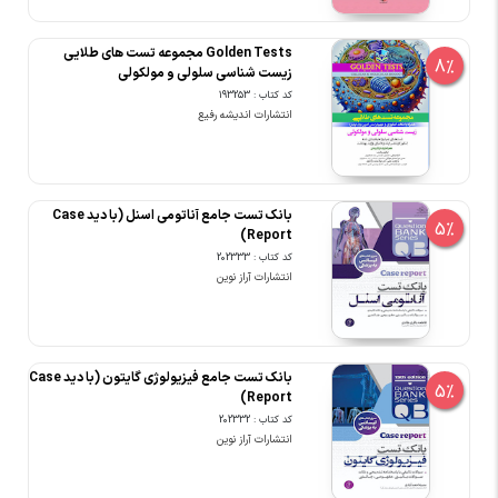
Golden Tests مجموعه تست های طلایی
8%
زیست شناسی سلولی و مولکولی
کد کتاب : 193253
انتشارات اندیشه رفیع
بانک تست جامع آناتومی اسنل (با دید Case
5%
Report)
کد کتاب : 202333
انتشارات آراز نوین
بانک تست جامع فیزیولوژی گایتون (با دید Case
5%
Report)
کد کتاب : 202332
انتشارات آراز نوین