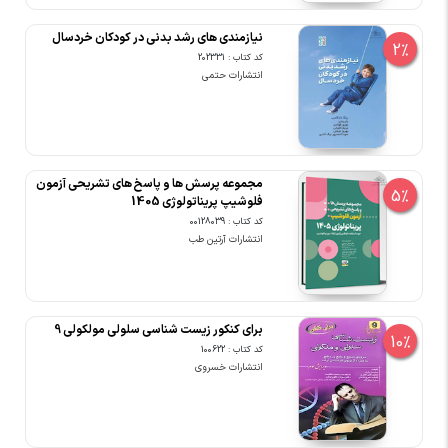
نیازمندی های رشد بدنی در کودکان خردسال
2%
کد کتاب : 202331
انتشارات حتمی
مجموعه پرسش ها و پاسخ های تشریحی آزمون
5%
فلوشیپ پریناتولوژی 1405
کد کتاب : 00128039
انتشارات آرتین طب
برای کنکور زیست شناسی سلولی مولکولی 9
10%
کد کتاب : 100622
انتشارات خسروی