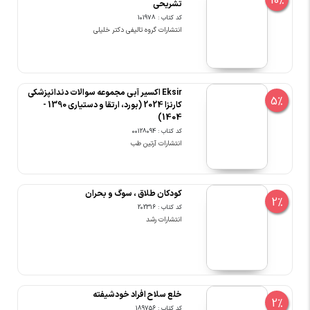
10%
تشریحی
کد کتاب : 101978
انتشارات گروه تالیفی دکتر خلیلی
Eksir اکسیر آبی مجموعه سوالات دندانپزشکی
5%
کارنزا 2024 (بورد، ارتقا و دستیاری 1390 -
1404)
کد کتاب : 00128094
انتشارات آرتین طب
کودکان طلاق ، سوگ و بحران
2%
کد کتاب : 202316
انتشارات رشد
خلع سلاح افراد خودشیفته
2%
کد کتاب : 189756