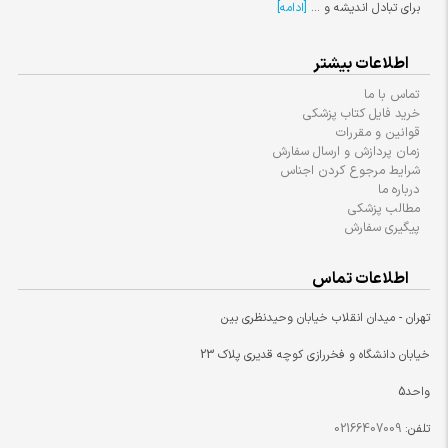
برای تبادل اندیشه و ...
[ادامه]
اطلاعات بیشتر
تماس با ما
خرید فایل کتاب پزشکی
قوانین و مقررات
زمان پردازش و ارسال سفارش
شرایط مرجوع کردن اجناس
درباره ما
مطالب پزشکی
پیگیری سفارش
اطلاعات تماس
تهران - میدان انقلاب خیابان وحیدنظری بین
خیابان دانشگاه و فخررازی کوچه قدیری پلاک 23
واحد5
تلفن:
02166407009