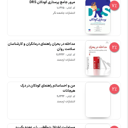
مرور جامع پرستاری کودکان DRS
7%
کد کتاب : 101685
انتشارات جامعه نگر
مداخله در بحران راهنمای درمانگران و کارشناسان
2%
سلامت روان
کد کتاب : 202323
انتشارات ارجمند
من و احساساتم راهنمای کودکان در درک
2%
هیجانات
کد کتاب : 202322
انتشارات ارجمند
مسئولیت اختلال دوقطبی را بر عهده بگیرید