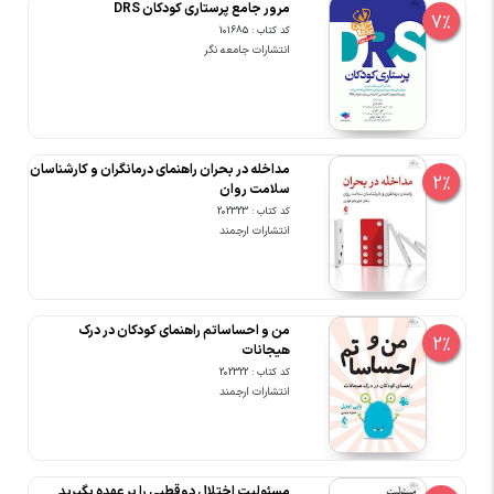
مرور جامع پرستاری کودکان DRS
7%
کد کتاب : 101685
انتشارات جامعه نگر
مداخله در بحران راهنمای درمانگران و کارشناسان
2%
سلامت روان
کد کتاب : 202323
انتشارات ارجمند
من و احساساتم راهنمای کودکان در درک
2%
هیجانات
کد کتاب : 202322
انتشارات ارجمند
مسئولیت اختلال دوقطبی را بر عهده بگیرید