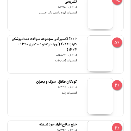
10%
تشریحی
کد کتاب : 101978
انتشارات گروه تالیفی دکتر خلیلی
Eksir اکسیر آبی مجموعه سوالات دندانپزشکی
5%
کارنزا 2024 (بورد، ارتقا و دستیاری 1390 -
1404)
کد کتاب : 00128094
انتشارات آرتین طب
کودکان طلاق ، سوگ و بحران
2%
کد کتاب : 202316
انتشارات رشد
خلع سلاح افراد خودشیفته
2%
کد کتاب : 189756