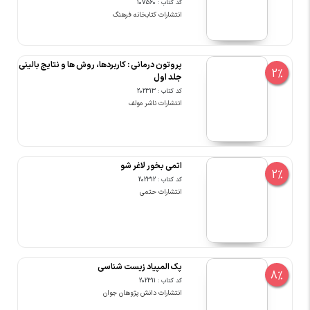
کد کتاب : 107560
انتشارات کتابخانه فرهنگ
پروتون درمانی : کاربردها، روش ها و نتایج بالینی
2%
جلد اول
کد کتاب : 202313
انتشارات ناشر مولف
اتمی بخور لاغر شو
2%
کد کتاب : 202312
انتشارات حتمی
پک المپیاد زیست شناسی
8%
کد کتاب : 202311
انتشارات دانش پژوهان جوان