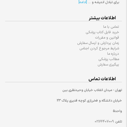
برای تبادل اندیشه و ...
[ادامه]
اطلاعات بیشتر
تماس با ما
خرید فایل کتاب پزشکی
قوانین و مقررات
زمان پردازش و ارسال سفارش
شرایط مرجوع کردن اجناس
درباره ما
مطالب پزشکی
پیگیری سفارش
اطلاعات تماس
تهران - میدان انقلاب خیابان وحیدنظری بین
خیابان دانشگاه و فخررازی کوچه قدیری پلاک 23
واحد5
تلفن:
02166407009