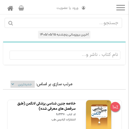
ورود یا عضویت
آخرین بروزرسانی پنچشنبه 1405/05/15
مرتب سازی بر اساس:
خلاصه جنین شناسی پزشکی لانگمن (طبق
10%
سرفصل های معرفی شده)
کد کتاب : 202337
انتشارات آبادیس طب