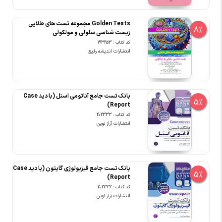
Golden Tests مجموعه تست های طلایی
8%
زیست شناسی سلولی و مولکولی
کد کتاب : 193253
انتشارات اندیشه رفیع
بانک تست جامع آناتومی اسنل (با دید Case
5%
Report)
کد کتاب : 202333
انتشارات آراز نوین
بانک تست جامع فیزیولوژی گایتون (با دید Case
5%
Report)
کد کتاب : 202332
انتشارات آراز نوین