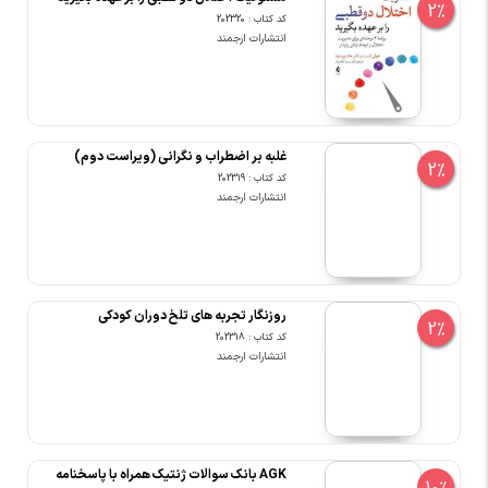
2%
کد کتاب : 202320
انتشارات ارجمند
غلبه بر اضطراب و نگرانی (ویراست دوم)
2%
کد کتاب : 202319
انتشارات ارجمند
روزنگار تجربه های تلخ دوران کودکی
2%
کد کتاب : 202318
انتشارات ارجمند
AGK بانک سوالات ژنتیک همراه با پاسخنامه