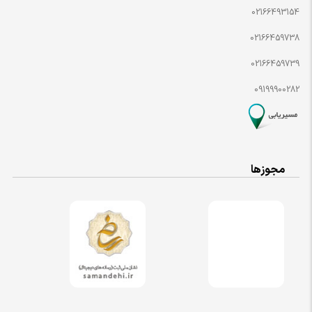
02166493154
02166459738
02166459739
09199900282
مجوزها