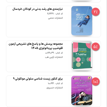
نیازمندی های رشد بدنی در کودکان خردسال
2%
کد کتاب : 202331
انتشارات حتمی
مجموعه پرسش ها و پاسخ های تشریحی آزمون
5%
فلوشیپ پریناتولوژی 1405
کد کتاب : 00128039
انتشارات آرتین طب
برای کنکور زیست شناسی سلولی مولکولی 9
10%
کد کتاب : 100622
انتشارات خسروی