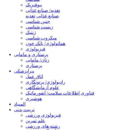
بیوفیزیک
تغذیه/ صنایع غذایی
صنایع غذایی
تغذیه
جنین شناسی
زیست شناسی
ژنتیک
میکروب شناسی
هماتولوژی/ بانک خون
فیزیولوژی
پرستاری و مامایی
زنان/ مامایی
پرستاری
پیراپزشکی
اتاق عمل
رادیولوژی/ پرتونگاری
علوم آزمایشگاهی
فناوری اطلاعات سلامت/ انفورماتیک
هوشبری
المپیاد
تربیت بدنی
فیزیولوژی ورزشی
علم تمرین
رشته های ورزشی