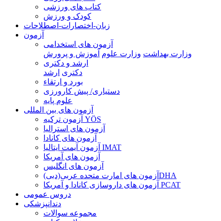
کتاب های ورزشی
کودک و ورزش
زبان-اختصارات-اصطلاحات
آزمون
آزمون های استخدامی
وزارت بهداشت
وزارت علوم
آموزش و پرورش
ارشد و دکتری
دکتری
ارشد
بورد و ارتقاء
دستیاری/ پیش کارورزی
علوم پایه
آزمون های بین المللی
آزمون تركيه YÖS
آزمون های استرالیا
آزمون های کانادا
آزمون آیمت ایتالیا IMAT
آزمون های آمریکا
آزمون های انگلیس
آزمون های امارت متحده عربی(دبی)DHA
آزمون های داروسازی کانادا و آمریکا PCAT
دروس عمومی
دندانپزشکی
مجموعه سوالات