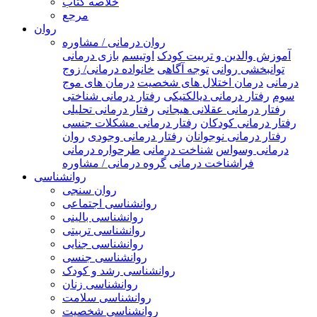
خلاصه کتاب
مرجع
روان
روان درمانی / مشاوره
آموزش والدین و تربیت کودک
اوتیسم
بازی درمانی
توانبخشی روانی
توجه آگاهی
خانواده درمانی/ زوج
درمانی
درمان اختلال های شخصیت
درمان های موج
سوم
رفتار درمانی دیالکتیکی
رفتار درمانی شناختی
رفتار درمانی عقلانی هیجانی
رفتار درمانی تحلیلی
رفتار درمانی کودکان
رفتار درمانی مشکلات جنسی
رفتار درمانی نوجوانان
رفتار درمانی وجودی
روان
درمانی وسواس
شناخت درمانی
طرحواره درمانی
فراشناخت درمانی
گروه درمانی / مشاوره
روانشناسی
روان سنجی
روانشناسی اجتماعی
روانشناسی بالینی
روانشناسی تربیتی
روانشناسی جنایی
روانشناسی جنسی
روانشناسی رشد و کودک
روانشناسی زنان
روانشناسی سلامت
روانشناسی شخصیت