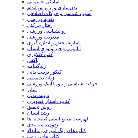
آمادگی جسمانی
بدن‌سازی و پرورش اندام
آسیب شناسی و حرکات اصلاحی
تغذیه ورزشی
رفتار حرکتی
روانشناسی ورزشی
مدیریت ورزشی
آمار،سنجش و اندازه گیری
آناتومی و فیزیولوژی انسان
کتب کنکوری
باکس
زندگینامه
کنکور تربیت بدنی
زبان تخصصی
حرکت شناسی و بیومکانیک ورزشی
سایر
تربیت بدنی
کتاب داستان تصویری
روش تحقیق
رشد انسان
فهرست منابع اصلی کتابخانه ها
بدون دسته‌بندی
کتاب های رنگ آمیزی و ماندالا
کتاب های رزمی