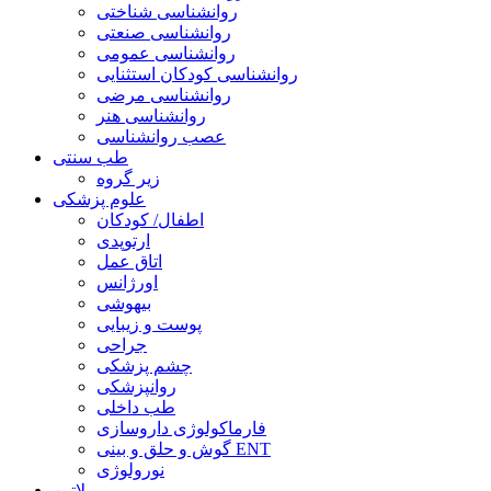
روانشناسی شناختی
روانشناسی صنعتی
روانشناسی عمومی
روانشناسی کودکان استثنایی
روانشناسی مرضی
روانشناسی هنر
عصب روانشناسی
طب سنتی
زیر گروه
علوم پزشکی
اطفال/ کودکان
ارتوپدی
اتاق عمل
اورژانس
بیهوشی
پوست و زیبایی
جراحی
چشم پزشکی
روانپزشکی
طب داخلی
فارماکولوژی داروسازی
گوش و حلق و بینی ENT
نورولوژی
لاتین