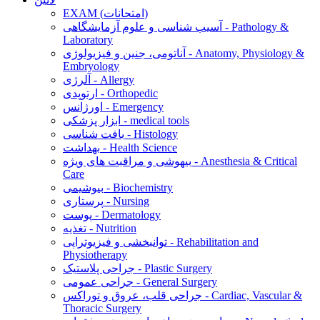
EXAM (امتحانات)
آسیب شناسی و علوم آزمایشگاهی - Pathology &
Laboratory
آناتومی، جنین و فیزیولوژی - Anatomy, Physiology &
Embryology
آلرژی - Allergy
ارتوپدی - Orthopedic
اورژانس - Emergency
ابزار پزشکی - medical tools
بافت شناسی - Histology
بهداشت - Health Science
بیهوشی و مراقبت های ویژه - Anesthesia & Critical
Care
بیوشیمی - Biochemistry
پرستاری - Nursing
پوست - Dermatology
تغذیه - Nutrition
توانبخشی و فیزیوتراپی - Rehabilitation and
Physiotherapy
جراحی پلاستیک - Plastic Surgery
جراحی عمومی - General Surgery
جراحی قلب، عروق و توراکس - Cardiac, Vascular &
Thoracic Surgery