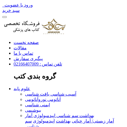
ورود یا عضویت
سبد خرید
صفحه نخست
مقالات
تماس با ما
پیگیری سفارش
تلفن تماس : 02166407009
گروه بندی کتب
علوم پایه
آسیب شناسی بافت شناسی
آناتومی نوروآناتومی
ایمنی شناسی
بیوشیمی
بهداشت سم شناسی اپیدمیولوژی آمار
آمار زیستی/ آمار حیاتی
بهداشت
اپیدمیولوژی
سم
شناسی