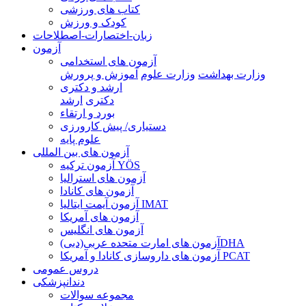
کتاب های ورزشی
کودک و ورزش
زبان-اختصارات-اصطلاحات
آزمون
آزمون های استخدامی
وزارت بهداشت
وزارت علوم
آموزش و پرورش
ارشد و دکتری
دکتری
ارشد
بورد و ارتقاء
دستیاری/ پیش کارورزی
علوم پایه
آزمون های بین المللی
آزمون تركيه YÖS
آزمون های استرالیا
آزمون های کانادا
آزمون آیمت ایتالیا IMAT
آزمون های آمریکا
آزمون های انگلیس
آزمون های امارت متحده عربی(دبی)DHA
آزمون های داروسازی کانادا و آمریکا PCAT
دروس عمومی
دندانپزشکی
مجموعه سوالات