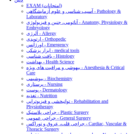
EXAM (امتحانات)
آسیب شناسی و علوم آزمایشگاهی - Pathology &
Laboratory
آناتومی، جنین و فیزیولوژی - Anatomy, Physiology &
Embryology
آلرژی - Allergy
ارتوپدی - Orthopedic
اورژانس - Emergency
ابزار پزشکی - medical tools
بافت شناسی - Histology
بهداشت - Health Science
بیهوشی و مراقبت های ویژه - Anesthesia & Critical
Care
بیوشیمی - Biochemistry
پرستاری - Nursing
پوست - Dermatology
تغذیه - Nutrition
توانبخشی و فیزیوتراپی - Rehabilitation and
Physiotherapy
جراحی پلاستیک - Plastic Surgery
جراحی عمومی - General Surgery
جراحی قلب، عروق و توراکس - Cardiac, Vascular &
Thoracic Surgery