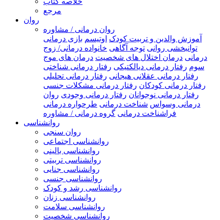
خلاصه کتاب
مرجع
روان
روان درمانی / مشاوره
آموزش والدین و تربیت کودک
اوتیسم
بازی درمانی
توانبخشی روانی
توجه آگاهی
خانواده درمانی/ زوج
درمانی
درمان اختلال های شخصیت
درمان های موج
سوم
رفتار درمانی دیالکتیکی
رفتار درمانی شناختی
رفتار درمانی عقلانی هیجانی
رفتار درمانی تحلیلی
رفتار درمانی کودکان
رفتار درمانی مشکلات جنسی
رفتار درمانی نوجوانان
رفتار درمانی وجودی
روان
درمانی وسواس
شناخت درمانی
طرحواره درمانی
فراشناخت درمانی
گروه درمانی / مشاوره
روانشناسی
روان سنجی
روانشناسی اجتماعی
روانشناسی بالینی
روانشناسی تربیتی
روانشناسی جنایی
روانشناسی جنسی
روانشناسی رشد و کودک
روانشناسی زنان
روانشناسی سلامت
روانشناسی شخصیت