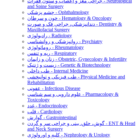
جراحی مغز و اعصاب و ستون فقرات - Neurological
and Spine Surgery
چشم پزشکی - Ophthalmology
خون و سرطان - Hematology & Oncology
دندانپزشکی، جراحی فک و صورت - Dentistry &
Maxillofacial Surgery
رادیولوژی - Radiology
روانپزشکی و روانشناسی - Psychiatry
روماتولوژی - Rheumatology
ریه و تنفس - Respiratory
زنان و زایمان - Obstetric, Gynecology & Infertility
زیست و ژنتیک - Genetic & Biotechnology
طب داخلی - Internal Medicine
طب فیزیکی و توانبخشی - Physical Medicine and
Rehabilitation
عفونی - Infectious Disease
علوم دارویی و سم شناسی - Pharmacology &
Toxicology
غدد - Endocrinology
قلب - Cardiology
گوارش - Gastrointestinal
گوش، حلق، بینی و جراحی سر و گردن - ENT & Head
and Neck Surgery
کلیه و اورولوژی - Nephrology & Urology