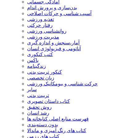
آمادگی جسمانی
بدن‌سازی و پرورش اندام
آسیب شناسی و حرکات اصلاحی
تغذیه ورزشی
رفتار حرکتی
روانشناسی ورزشی
مدیریت ورزشی
آمار،سنجش و اندازه گیری
آناتومی و فیزیولوژی انسان
کتب کنکوری
باکس
زندگینامه
کنکور تربیت بدنی
زبان تخصصی
حرکت شناسی و بیومکانیک ورزشی
سایر
تربیت بدنی
کتاب داستان تصویری
روش تحقیق
رشد انسان
فهرست منابع اصلی کتابخانه ها
بدون دسته‌بندی
کتاب های رنگ آمیزی و ماندالا
کتاب های رزمی