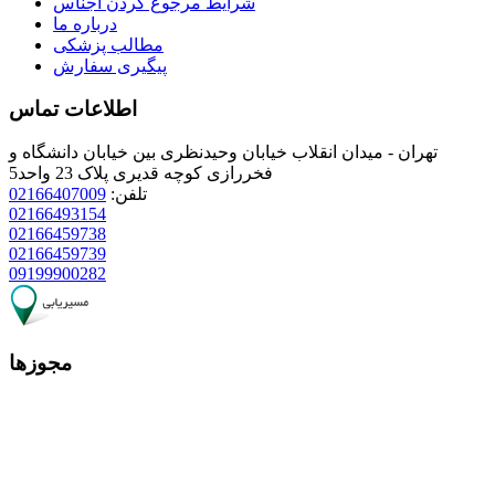
شرایط مرجوع کردن اجناس
درباره ما
مطالب پزشکی
پیگیری سفارش
اطلاعات تماس
تهران - میدان انقلاب خیابان وحیدنظری بین خیابان دانشگاه و
فخررازی کوچه قدیری پلاک 23 واحد5
تلفن:
02166407009
02166493154
02166459738
02166459739
09199900282
مجوزها