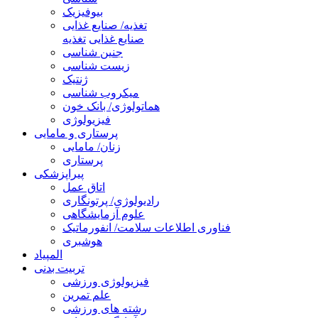
بیوفیزیک
تغذیه/ صنایع غذایی
صنایع غذایی
تغذیه
جنین شناسی
زیست شناسی
ژنتیک
میکروب شناسی
هماتولوژی/ بانک خون
فیزیولوژی
پرستاری و مامایی
زنان/ مامایی
پرستاری
پیراپزشکی
اتاق عمل
رادیولوژی/ پرتونگاری
علوم آزمایشگاهی
فناوری اطلاعات سلامت/ انفورماتیک
هوشبری
المپیاد
تربیت بدنی
فیزیولوژی ورزشی
علم تمرین
رشته های ورزشی