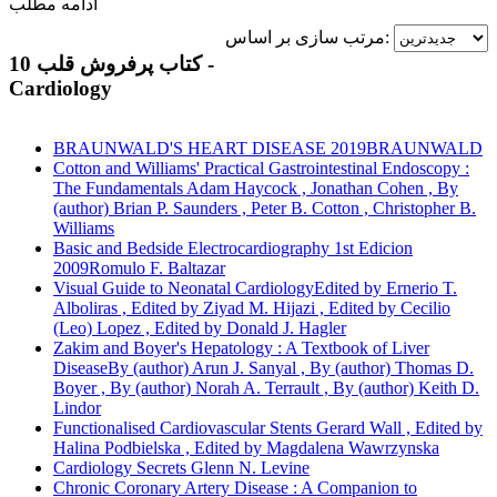
ادامه مطلب
مرتب سازی بر اساس:
10 کتاب پرفروش قلب -
Cardiology
BRAUNWALD'S HEART DISEASE 2019BRAUNWALD
Cotton and Williams' Practical Gastrointestinal Endoscopy :
The Fundamentals Adam Haycock , Jonathan Cohen , By
(author) Brian P. Saunders , Peter B. Cotton , Christopher B.
Williams
Basic and Bedside Electrocardiography 1st Edicion
2009Romulo F. Baltazar
Visual Guide to Neonatal CardiologyEdited by Ernerio T.
Alboliras , Edited by Ziyad M. Hijazi , Edited by Cecilio
(Leo) Lopez , Edited by Donald J. Hagler
Zakim and Boyer's Hepatology : A Textbook of Liver
DiseaseBy (author) Arun J. Sanyal , By (author) Thomas D.
Boyer , By (author) Norah A. Terrault , By (author) Keith D.
Lindor
Functionalised Cardiovascular Stents Gerard Wall , Edited by
Halina Podbielska , Edited by Magdalena Wawrzynska
Cardiology Secrets Glenn N. Levine
Chronic Coronary Artery Disease : A Companion to