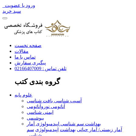
ورود یا عضویت
سبد خرید
صفحه نخست
مقالات
تماس با ما
پیگیری سفارش
تلفن تماس : 02166407009
گروه بندی کتب
علوم پایه
آسیب شناسی بافت شناسی
آناتومی نوروآناتومی
ایمنی شناسی
بیوشیمی
بهداشت سم شناسی اپیدمیولوژی آمار
آمار زیستی/ آمار حیاتی
بهداشت
اپیدمیولوژی
سم
شناسی