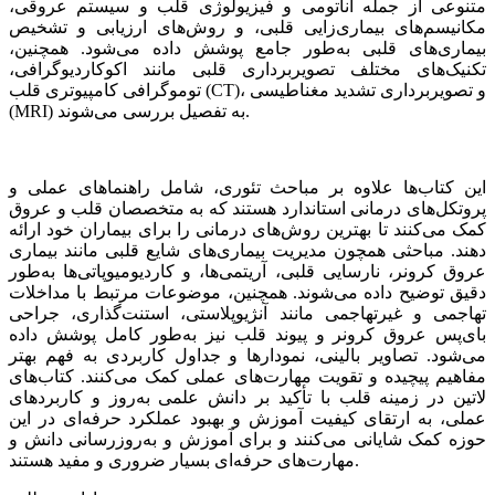
متنوعی از جمله آناتومی و فیزیولوژی قلب و سیستم عروقی،
مکانیسم‌های بیماری‌زایی قلبی، و روش‌های ارزیابی و تشخیص
بیماری‌های قلبی به‌طور جامع پوشش داده می‌شود. همچنین،
تکنیک‌های مختلف تصویربرداری قلبی مانند اکوکاردیوگرافی،
توموگرافی کامپیوتری قلب (CT)، و تصویربرداری تشدید مغناطیسی
(MRI) به تفصیل بررسی می‌شوند.
این کتاب‌ها علاوه بر مباحث تئوری، شامل راهنماهای عملی و
پروتکل‌های درمانی استاندارد هستند که به متخصصان قلب و عروق
کمک می‌کنند تا بهترین روش‌های درمانی را برای بیماران خود ارائه
دهند. مباحثی همچون مدیریت بیماری‌های شایع قلبی مانند بیماری
عروق کرونر، نارسایی قلبی، آریتمی‌ها، و کاردیومیوپاتی‌ها به‌طور
دقیق توضیح داده می‌شوند. همچنین، موضوعات مرتبط با مداخلات
تهاجمی و غیرتهاجمی مانند آنژیوپلاستی، استنت‌گذاری، جراحی
بای‌پس عروق کرونر و پیوند قلب نیز به‌طور کامل پوشش داده
می‌شود. تصاویر بالینی، نمودارها و جداول کاربردی به فهم بهتر
مفاهیم پیچیده و تقویت مهارت‌های عملی کمک می‌کنند. کتاب‌های
لاتین در زمینه قلب با تأکید بر دانش علمی به‌روز و کاربردهای
عملی، به ارتقای کیفیت آموزش و بهبود عملکرد حرفه‌ای در این
حوزه کمک شایانی می‌کنند و برای آموزش و به‌روزرسانی دانش و
مهارت‌های حرفه‌ای بسیار ضروری و مفید هستند.