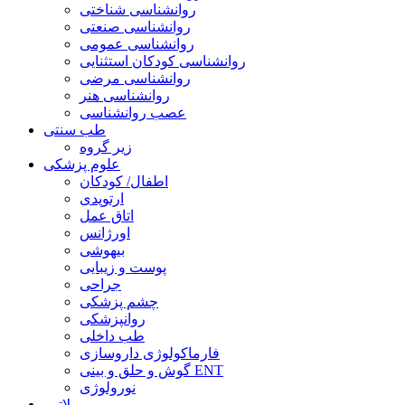
روانشناسی شناختی
روانشناسی صنعتی
روانشناسی عمومی
روانشناسی کودکان استثنایی
روانشناسی مرضی
روانشناسی هنر
عصب روانشناسی
طب سنتی
زیر گروه
علوم پزشکی
اطفال/ کودکان
ارتوپدی
اتاق عمل
اورژانس
بیهوشی
پوست و زیبایی
جراحی
چشم پزشکی
روانپزشکی
طب داخلی
فارماکولوژی داروسازی
گوش و حلق و بینی ENT
نورولوژی
لاتین