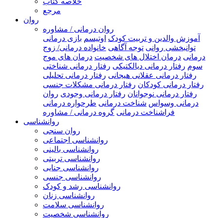
خلاصه کتاب
مرجع
روان
روان درمانی / مشاوره
آموزش والدین و تربیت کودک
اوتیسم
بازی درمانی
توانبخشی روانی
توجه آگاهی
خانواده درمانی/ زوج
درمانی
درمان اختلال های شخصیت
درمان های موج
سوم
رفتار درمانی دیالکتیکی
رفتار درمانی شناختی
رفتار درمانی عقلانی هیجانی
رفتار درمانی تحلیلی
رفتار درمانی کودکان
رفتار درمانی مشکلات جنسی
رفتار درمانی نوجوانان
رفتار درمانی وجودی
روان
درمانی وسواس
شناخت درمانی
طرحواره درمانی
فراشناخت درمانی
گروه درمانی / مشاوره
روانشناسی
روان سنجی
روانشناسی اجتماعی
روانشناسی بالینی
روانشناسی تربیتی
روانشناسی جنایی
روانشناسی جنسی
روانشناسی رشد و کودک
روانشناسی زنان
روانشناسی سلامت
روانشناسی شخصیت