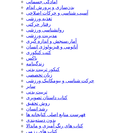
آمادگی جسمانی
بدن‌سازی و پرورش اندام
آسیب شناسی و حرکات اصلاحی
تغذیه ورزشی
رفتار حرکتی
روانشناسی ورزشی
مدیریت ورزشی
آمار،سنجش و اندازه گیری
آناتومی و فیزیولوژی انسان
کتب کنکوری
باکس
زندگینامه
کنکور تربیت بدنی
زبان تخصصی
حرکت شناسی و بیومکانیک ورزشی
سایر
تربیت بدنی
کتاب داستان تصویری
روش تحقیق
رشد انسان
فهرست منابع اصلی کتابخانه ها
بدون دسته‌بندی
کتاب های رنگ آمیزی و ماندالا
کتاب های رزمی