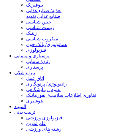
بیوفیزیک
تغذیه/ صنایع غذایی
صنایع غذایی
تغذیه
جنین شناسی
زیست شناسی
ژنتیک
میکروب شناسی
هماتولوژی/ بانک خون
فیزیولوژی
پرستاری و مامایی
زنان/ مامایی
پرستاری
پیراپزشکی
اتاق عمل
رادیولوژی/ پرتونگاری
علوم آزمایشگاهی
فناوری اطلاعات سلامت/ انفورماتیک
هوشبری
المپیاد
تربیت بدنی
فیزیولوژی ورزشی
علم تمرین
رشته های ورزشی