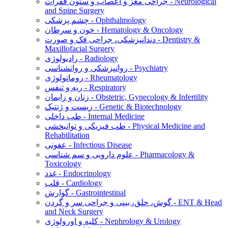
جراحی مغز و اعصاب و ستون فقرات - Neurological
and Spine Surgery
چشم پزشکی - Ophthalmology
خون و سرطان - Hematology & Oncology
دندانپزشکی، جراحی فک و صورت - Dentistry &
Maxillofacial Surgery
رادیولوژی - Radiology
روانپزشکی و روانشناسی - Psychiatry
روماتولوژی - Rheumatology
ریه و تنفس - Respiratory
زنان و زایمان - Obstetric, Gynecology & Infertility
زیست و ژنتیک - Genetic & Biotechnology
طب داخلی - Internal Medicine
طب فیزیکی و توانبخشی - Physical Medicine and
Rehabilitation
عفونی - Infectious Disease
علوم دارویی و سم شناسی - Pharmacology &
Toxicology
غدد - Endocrinology
قلب - Cardiology
گوارش - Gastrointestinal
گوش، حلق، بینی و جراحی سر و گردن - ENT & Head
and Neck Surgery
کلیه و اورولوژی - Nephrology & Urology