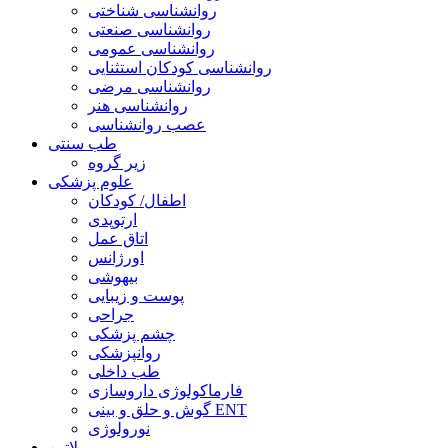
روانشناسی شناختی
روانشناسی صنعتی
روانشناسی عمومی
روانشناسی کودکان استثنایی
روانشناسی مرضی
روانشناسی هنر
عصب روانشناسی
طب سنتی
زیر گروه
علوم پزشکی
اطفال/ کودکان
ارتوپدی
اتاق عمل
اورژانس
بیهوشی
پوست و زیبایی
جراحی
چشم پزشکی
روانپزشکی
طب داخلی
فارماکولوژی داروسازی
گوش و حلق و بینی ENT
نورولوژی
لاتین