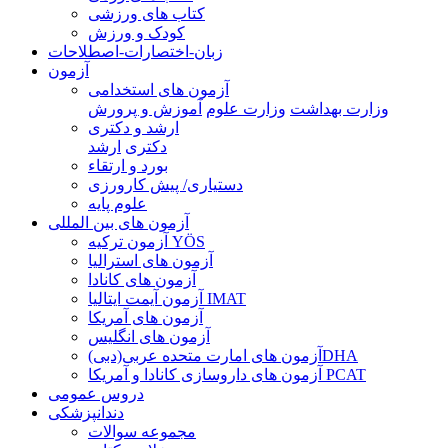
کتاب های ورزشی
کودک و ورزش
زبان-اختصارات-اصطلاحات
آزمون
آزمون های استخدامی
وزارت بهداشت
وزارت علوم
آموزش و پرورش
ارشد و دکتری
دکتری
ارشد
بورد و ارتقاء
دستیاری/ پیش کارورزی
علوم پایه
آزمون های بین المللی
آزمون تركيه YÖS
آزمون های استرالیا
آزمون های کانادا
آزمون آیمت ایتالیا IMAT
آزمون های آمریکا
آزمون های انگلیس
آزمون های امارت متحده عربی(دبی)DHA
آزمون های داروسازی کانادا و آمریکا PCAT
دروس عمومی
دندانپزشکی
مجموعه سوالات