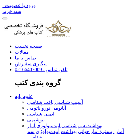
ورود یا عضویت
سبد خرید
صفحه نخست
مقالات
تماس با ما
پیگیری سفارش
تلفن تماس : 02166407009
گروه بندی کتب
علوم پایه
آسیب شناسی بافت شناسی
آناتومی نوروآناتومی
ایمنی شناسی
بیوشیمی
بهداشت سم شناسی اپیدمیولوژی آمار
آمار زیستی/ آمار حیاتی
بهداشت
اپیدمیولوژی
سم
شناسی