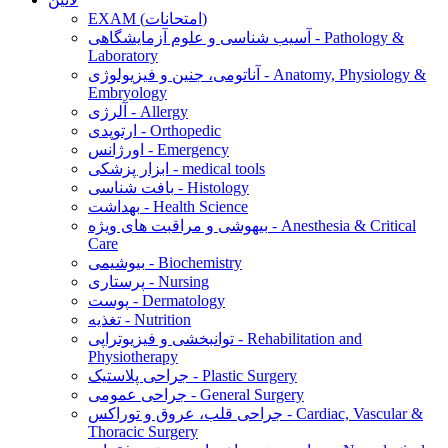
EXAM (امتحانات)
آسیب شناسی و علوم آزمایشگاهی - Pathology &
Laboratory
آناتومی، جنین و فیزیولوژی - Anatomy, Physiology &
Embryology
آلرژی - Allergy
ارتوپدی - Orthopedic
اورژانس - Emergency
ابزار پزشکی - medical tools
بافت شناسی - Histology
بهداشت - Health Science
بیهوشی و مراقبت های ویژه - Anesthesia & Critical
Care
بیوشیمی - Biochemistry
پرستاری - Nursing
پوست - Dermatology
تغذیه - Nutrition
توانبخشی و فیزیوتراپی - Rehabilitation and
Physiotherapy
جراحی پلاستیک - Plastic Surgery
جراحی عمومی - General Surgery
جراحی قلب، عروق و توراکس - Cardiac, Vascular &
Thoracic Surgery