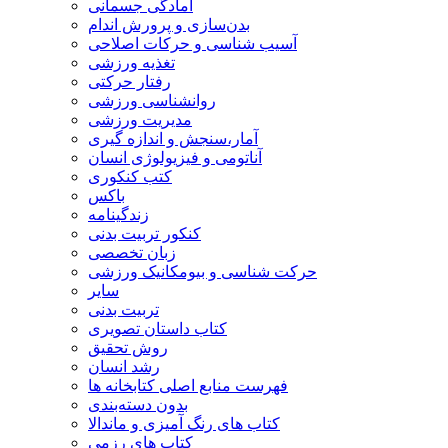
آمادگی جسمانی
بدن‌سازی و پرورش اندام
آسیب شناسی و حرکات اصلاحی
تغذیه ورزشی
رفتار حرکتی
روانشناسی ورزشی
مدیریت ورزشی
آمار،سنجش و اندازه گیری
آناتومی و فیزیولوژی انسان
کتب کنکوری
باکس
زندگینامه
کنکور تربیت بدنی
زبان تخصصی
حرکت شناسی و بیومکانیک ورزشی
سایر
تربیت بدنی
کتاب داستان تصویری
روش تحقیق
رشد انسان
فهرست منابع اصلی کتابخانه ها
بدون دسته‌بندی
کتاب های رنگ آمیزی و ماندالا
کتاب های رزمی