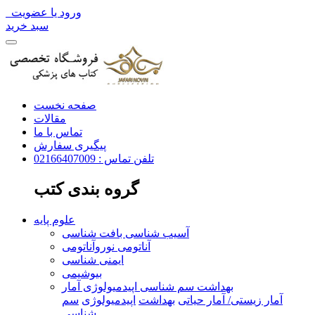
ورود یا عضویت
سبد خرید
صفحه نخست
مقالات
تماس با ما
پیگیری سفارش
تلفن تماس : 02166407009
گروه بندی کتب
علوم پایه
آسیب شناسی بافت شناسی
آناتومی نوروآناتومی
ایمنی شناسی
بیوشیمی
بهداشت سم شناسی اپیدمیولوژی آمار
آمار زیستی/ آمار حیاتی
بهداشت
اپیدمیولوژی
سم
شناسی