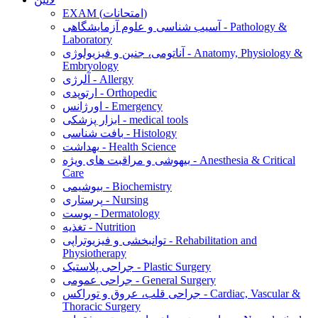
EXAM (امتحانات)
آسیب شناسی و علوم آزمایشگاهی - Pathology &
Laboratory
آناتومی، جنین و فیزیولوژی - Anatomy, Physiology &
Embryology
آلرژی - Allergy
ارتوپدی - Orthopedic
اورژانس - Emergency
ابزار پزشکی - medical tools
بافت شناسی - Histology
بهداشت - Health Science
بیهوشی و مراقبت های ویژه - Anesthesia & Critical
Care
بیوشیمی - Biochemistry
پرستاری - Nursing
پوست - Dermatology
تغذیه - Nutrition
توانبخشی و فیزیوتراپی - Rehabilitation and
Physiotherapy
جراحی پلاستیک - Plastic Surgery
جراحی عمومی - General Surgery
جراحی قلب، عروق و توراکس - Cardiac, Vascular &
Thoracic Surgery