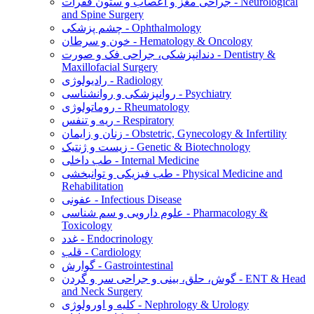
جراحی مغز و اعصاب و ستون فقرات - Neurological
and Spine Surgery
چشم پزشکی - Ophthalmology
خون و سرطان - Hematology & Oncology
دندانپزشکی، جراحی فک و صورت - Dentistry &
Maxillofacial Surgery
رادیولوژی - Radiology
روانپزشکی و روانشناسی - Psychiatry
روماتولوژی - Rheumatology
ریه و تنفس - Respiratory
زنان و زایمان - Obstetric, Gynecology & Infertility
زیست و ژنتیک - Genetic & Biotechnology
طب داخلی - Internal Medicine
طب فیزیکی و توانبخشی - Physical Medicine and
Rehabilitation
عفونی - Infectious Disease
علوم دارویی و سم شناسی - Pharmacology &
Toxicology
غدد - Endocrinology
قلب - Cardiology
گوارش - Gastrointestinal
گوش، حلق، بینی و جراحی سر و گردن - ENT & Head
and Neck Surgery
کلیه و اورولوژی - Nephrology & Urology