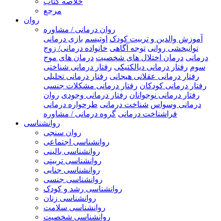
خلاصه کتاب
مرجع
روان
روان درمانی / مشاوره
آموزش والدین و تربیت کودک
اوتیسم
بازی درمانی
توانبخشی روانی
توجه آگاهی
خانواده درمانی/ زوج
درمانی
درمان اختلال های شخصیت
درمان های موج
سوم
رفتار درمانی دیالکتیکی
رفتار درمانی شناختی
رفتار درمانی عقلانی هیجانی
رفتار درمانی تحلیلی
رفتار درمانی کودکان
رفتار درمانی مشکلات جنسی
رفتار درمانی نوجوانان
رفتار درمانی وجودی
روان
درمانی وسواس
شناخت درمانی
طرحواره درمانی
فراشناخت درمانی
گروه درمانی / مشاوره
روانشناسی
روان سنجی
روانشناسی اجتماعی
روانشناسی بالینی
روانشناسی تربیتی
روانشناسی جنایی
روانشناسی جنسی
روانشناسی رشد و کودک
روانشناسی زنان
روانشناسی سلامت
روانشناسی شخصیت