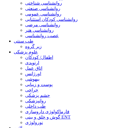
روانشناسی شناختی
روانشناسی صنعتی
روانشناسی عمومی
روانشناسی کودکان استثنایی
روانشناسی مرضی
روانشناسی هنر
عصب روانشناسی
طب سنتی
زیر گروه
علوم پزشکی
اطفال/ کودکان
ارتوپدی
اتاق عمل
اورژانس
بیهوشی
پوست و زیبایی
جراحی
چشم پزشکی
روانپزشکی
طب داخلی
فارماکولوژی داروسازی
گوش و حلق و بینی ENT
نورولوژی
لاتین