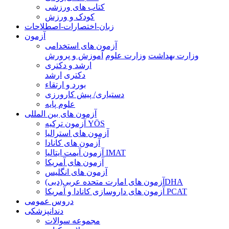
کتاب های ورزشی
کودک و ورزش
زبان-اختصارات-اصطلاحات
آزمون
آزمون های استخدامی
وزارت بهداشت
وزارت علوم
آموزش و پرورش
ارشد و دکتری
دکتری
ارشد
بورد و ارتقاء
دستیاری/ پیش کارورزی
علوم پایه
آزمون های بین المللی
آزمون تركيه YÖS
آزمون های استرالیا
آزمون های کانادا
آزمون آیمت ایتالیا IMAT
آزمون های آمریکا
آزمون های انگلیس
آزمون های امارت متحده عربی(دبی)DHA
آزمون های داروسازی کانادا و آمریکا PCAT
دروس عمومی
دندانپزشکی
مجموعه سوالات