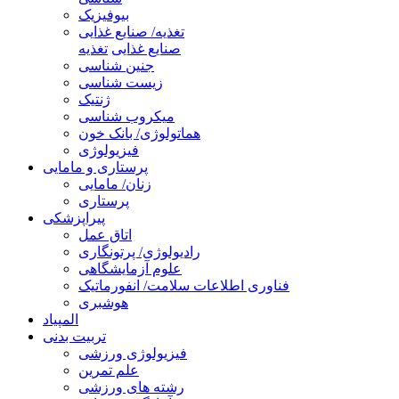
بیوفیزیک
تغذیه/ صنایع غذایی
صنایع غذایی
تغذیه
جنین شناسی
زیست شناسی
ژنتیک
میکروب شناسی
هماتولوژی/ بانک خون
فیزیولوژی
پرستاری و مامایی
زنان/ مامایی
پرستاری
پیراپزشکی
اتاق عمل
رادیولوژی/ پرتونگاری
علوم آزمایشگاهی
فناوری اطلاعات سلامت/ انفورماتیک
هوشبری
المپیاد
تربیت بدنی
فیزیولوژی ورزشی
علم تمرین
رشته های ورزشی