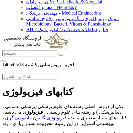
کودکان و نوزادان - Pediatric & Neonatal
مغز و اعصاب - Neurology
مهندسی پزشکی - Medical Engineering
میکروب، باکتری، انگل، ویروس و قارچ شناسی -
Microbiology, Bacteri, Virous & Parasitology
HIT / فناوری اطلاعات سلامت/ انفورماتیک
آخرین بروزرسانی يكشنبه 1405/05/18
کتابهای فیزیولوژی
یکی از دروس اصلی رشته های علوم پزشکی (پزشکی عمومی ،
دندانپزشکی ) و رشته های علوم زیستی ،
فیزیولوژی
می باشد ،
کتاب های بسیار معتبری ماننده
فیزیولوژی گایتون
،
آناتومی گری
،
بیوشیمی استرایر در این زمینه محبوبیت بسیار زیادی دارند.