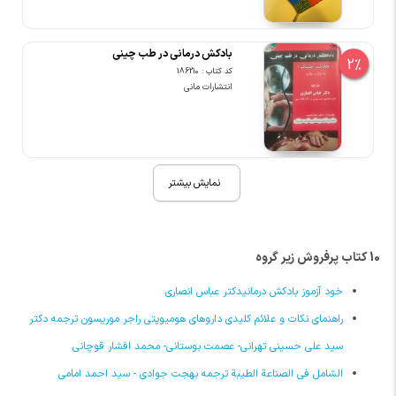
بادکش درمانی در طب چینی
2%
کد کتاب : 186210
انتشارات مانی
نمایش بیشتر
10 کتاب پرفروش زیر گروه
خود آزموز بادکش درمانیدکتر عباس انصاری
راهنمای نکات و علائم کلیدی داروهای هومیوپتی راجر موریسون ترجمه دکتر
سید علی حسینی تهرانی- عصمت بوستانی- محمد افشار قوچانی
الشامل فی الصناعة الطیبة ترجمه بهجت جوادی - سید احمد امامی