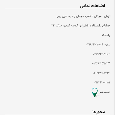
اطلاعات تماس
تهران - میدان انقلاب خیابان وحیدنظری بین
خیابان دانشگاه و فخررازی کوچه قدیری پلاک 23
واحد5
تلفن:
02166407009
02166493154
02166459738
02166459739
09199900282
مجوزها