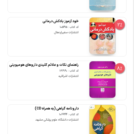
خود آزموز بادکش درمانی
2%
کد کتاب : 105415
انتشارات سفیراردهال
راهنمای نکات و علائم کلیدی داروهای هومیوپتی
8%
کد کتاب : 186160
انتشارات اشراقیه
دارونامه گیاهی (به همراه CD)
کد کتاب : 106644
انتشارات دانشگاه علوم پزشکی مشهد