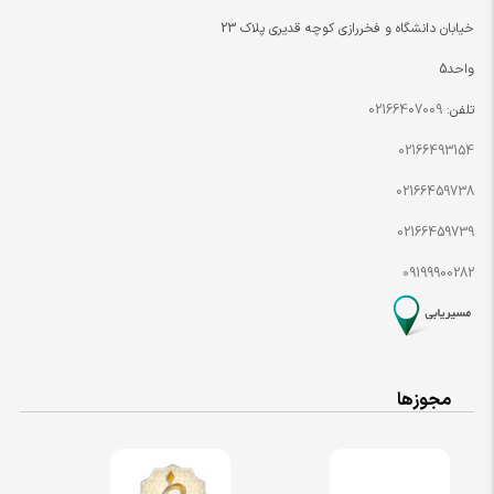
خیابان دانشگاه و فخررازی کوچه قدیری پلاک 23
واحد5
تلفن:
02166407009
02166493154
02166459738
02166459739
09199900282
مجوزها