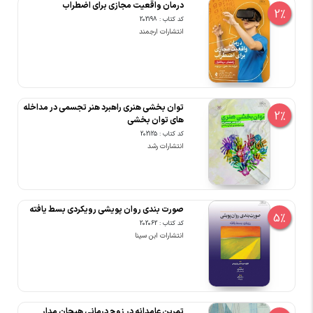
درمان واقعیت مجازی برای اضطراب
2%
کد کتاب : 202198
انتشارات ارجمند
توان بخشی هنری راهبرد هنر تجسمی در مداخله
2%
های توان بخشی
کد کتاب : 202125
انتشارات رشد
صورت‏ بندی روان پویشی رویکردی بسط یافته
5%
کد کتاب : 202062
انتشارات ابن سینا
تمرین عامدانه در زوج درمانی هیجان مدار