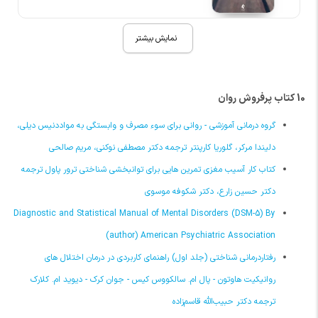
نمایش بیشتر
10 کتاب پرفروش روان
گروه درمانی آموزشی - روانی برای سوء مصرف و وابستگی به مواددنیس دیلی،
دلیندا مرکر، گلوریا کارپنتر ترجمه دکتر مصطفی نوکنی، مریم صالحی
کتاب کار آسیب مغزی تمرین هایی برای توانبخشی شناختی ترور پاول ترجمه
دکتر حسین زارع، دکتر شکوفه موسوی
Diagnostic and Statistical Manual of Mental Disorders (DSM-5) By
(author) American Psychiatric Association
رفتاردرمانی شناختی (جلد اول) راهنمای کاربردی در درمان اختلال های
روانیکیت هاوتون - پال ام. سالکووس کیس - جوان کرک - دیوید ام. کلارک
ترجمه دکتر حبیب‌‏الله قاسم‌‏زاده