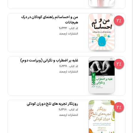
من و احساساتم راهنمای کودکان در درک
2%
هیجانات
کد کتاب : 202322
انتشارات ارجمند
غلبه بر اضطراب و نگرانی (ویراست دوم)
2%
کد کتاب : 202319
انتشارات ارجمند
روزنگار تجربه های تلخ دوران کودکی
2%
کد کتاب : 202318
انتشارات ارجمند