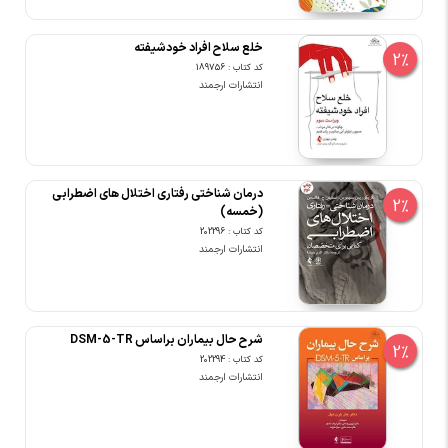
خلع سلاح افراد خودشیفته
2%
کد کتاب : 189756
انتشارات ارجمند
درمان شناختی رفتاری اختلال های اضطرابی
2%
(خمسه)
کد کتاب : 202296
انتشارات ارجمند
شرح حال بیماران براساس DSM-5-TR
2%
کد کتاب : 202294
انتشارات ارجمند