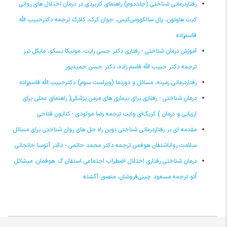
رفتاردرمانی شناختی (جلددوم) راهنمای کاربردی در درمان اختلال های روانی
کیت هاوتون، پال‌ سالکووس‌کیس، جوان کرک، کلارک ترجمه دکترحبیب الله
قاسم‌زاده
آموزش درمان شناختی - رفتاری دکتر جسی رایت، مونیکا بسکو، مایکل تیز
ترجمه دکتر حبیب الله قاسم زاده، دکتر حسن حمیدپور
رفتاردرمانی زمینه، مسائل و دورنما (ویراست سوم) دکترحبیب الله قاسم‌زاده
درمان شناختی - رفتاری برای بیماری های مزمن پزشکی( راهنمای عملی برای
ارزیابی و درمان ) کریگ‌ای وایت ترجمه رضا مولودی - کتایون فتاحی
مقدمه ای بر رفتاردرمانی شناختی نوین راه حل های روان شناختی برای مسائل
سلامت رواناشتفان هوفمن ترجمه دکتر محمد حاتمی - دکتر آتوسا خانجانی
درمان شناختی رفتاری اختلال اضطراب اجتماعی استفان گ. هوفمان، میشائل
اُتو ترجمه مسعود چینی‌فروشان، منصور آگشته