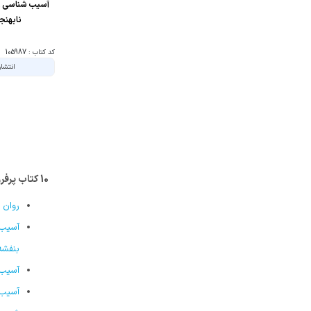
آسیب شناسی ر
نابهنج
کد کتاب : 105987
انتشار
10 کتاب پرفروش روانشناسی مرضی
روان 
بنفشه
آسیب شناسی روانی جلد 2ما