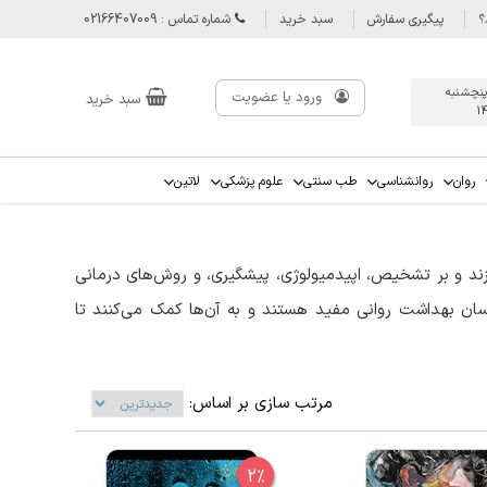
؟
پیگیری سفارش
سبد خرید
شماره تماس : 02166407009
پنچشنبه
ورود یا عضویت
سبد خرید
1
روان
روانشناسی
طب سنتی
علوم پزشکی
لاتین
ازند و بر تشخیص، اپیدمیولوژی، پیشگیری، و روش‌های درمانی
ناسان بهداشت روانی مفید هستند و به آن‌ها کمک می‌کنند تا
مرتب سازی بر اساس:
1. تشخیص و طبقه‌بندی: این بخش به معرفی سیستم‌های تشخیصی مانند DSM و ICD می‌پردازد و نحوه تشخیص اختلالات روانی مختلف را شرح
2%