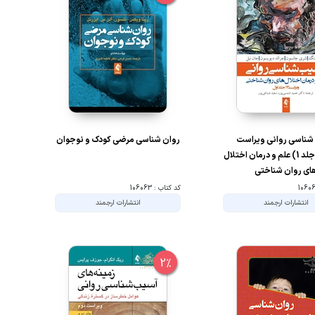
 دقت زیاد و بر اساس تحقیقات علمی نوشته شده‌اند. این
شناسی روانی ویراست
روان شناسی مرضی کودک و نوجوان
رویکردهای درمانی هستند که به دانشجویان و متخصصان کمک
سیزدهم (جلد 1) علم و درمان اختلال
ای روان شناختی
لب بر استفاده از رویکردهای اخلاقی در درمان تأکید دارند و
کد کتاب : 106063
و اجتماعی بیماران داشته باشند.
انتشارات ارجمند
انتشارات ارجمند
2%