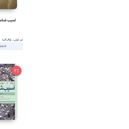
آسیب شناسی
کد کتاب : 106065
انتشار
2%