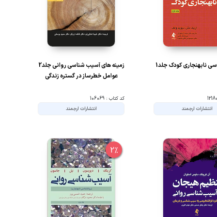
ی نابهنجاری کودک جلد1
زمینه های آسیب شناسی روانی جلد2
عوامل خطرساز در گستره زندگی
کد کتاب : 106069
انتشارات ارجمند
انتشارات ارجمند
2%