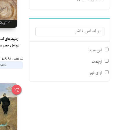
زمینه های آس
عوامل خطر ساز
ابن سینا
ج
کد کتاب : 106068
ارجمند
انتشار
آوای نور
2%