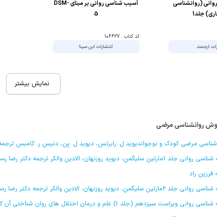
وانی (روانشناسی
آسیب شناسی روانی بر مبنای DSM-
اری) جلد1
5
کد کتاب : 106627
ات ارجمند
انتشارات ابن سینا
نمایش بیشتر
شناسی مرضی کودک و نوجواندیوید ل. رابرتس، دیوید ل. پِن، دنیس ر. کامبس ترجمه 
آسیب شناسی روانی جلد 1مارتین سلیگمن، دیوید روزنهان، الادین والکر ترجم
 فرزین راد
رتین سلیگمن، دیوید روزنهان، الادین والکر ترجمه دکتر رضا رستمی، حسین نادعلی، علی نیلوفری
آسیب شناسی روانی ویراست سیزدهم (جلد 1) علم و درمان اختل