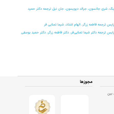
ال های روان شناختیآن کرینگ، شری جانسون، جرالد دیویسون، جان نیل ترجمه دکتر حمید
مجوزها
 بین