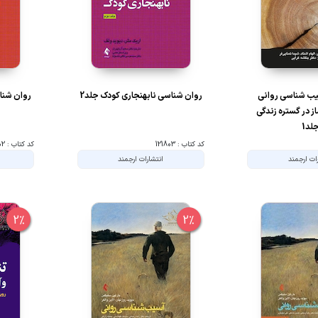
یب شناسی روانی
روان شناسی نابهنجاری کودک جلد2
روان شناس
 در گستره زندگی
لد1
کد کتاب : 121803
کد کتاب : 121802
ات ارجمند
انتشارات ارجمند
2%
2%