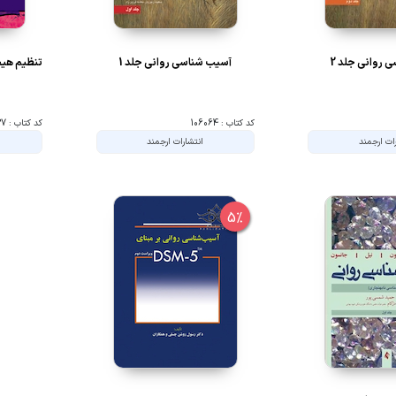
 روانی جلد 2
آسیب شناسی روانی جلد 1
تنظیم هیج
کد کتاب : 106064
کد کتاب : 121337
ات ارجمند
انتشارات ارجمند
5%