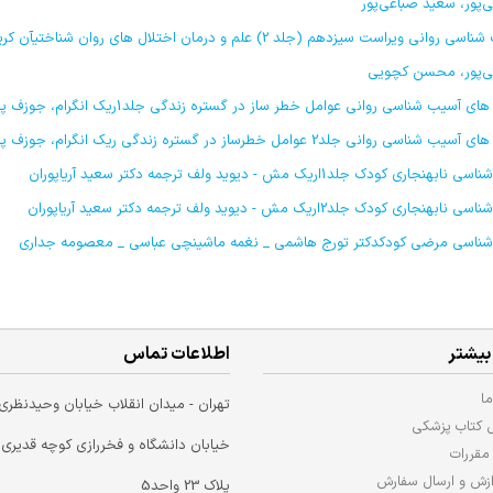
پور، سعید صباغی‌پور
آسیب شناسی روانی ویراست سیزدهم (جلد 2) علم و درمان اختل
‌پور، محسن کچویی
آسیب شناسی روانی عوامل خطر ساز در گستره زندگی جلد1ریک انگرام، جوزف پرایس ترجمه فاطمه زرگر، الهام اشتاد، شیما تمنایی فر
وانی جلد2 عوامل خطرساز در گستره زندگی ریک انگرام، جوزف پرایس ترجمه دکتر شیما تمنایی‌فر، دکتر فاطمه زرگر، دکتر حمید یوسفی
ابهنجاری کودک جلد1اریک مش - دیوید ولف ترجمه دکتر سعید آریاپوران
ابهنجاری کودک جلد2اریک مش - دیوید ولف ترجمه دکتر سعید آریاپوران
شناسی مرضی کودکدکتر تورج هاشمی _ نغمه ماشینچی عباسی _ معصومه جداری
بیشتر
اطلاعات تماس
ا
تهران - میدان انقلاب خیابان وحیدنظری
ل کتاب پزشکی
خیابان دانشگاه و فخررازی کوچه قدیری
مقررات
ازش و ارسال سفارش
پلاک 23 واحد5